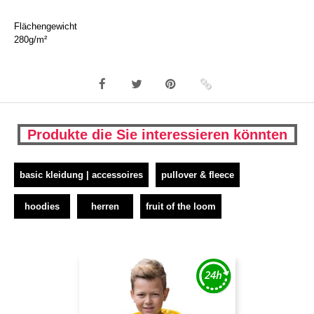
Flächengewicht
280g/m²
Produkte die Sie interessieren könnten
basic kleidung | accessoires
pullover & fleece
hoodies
herren
fruit of the loom