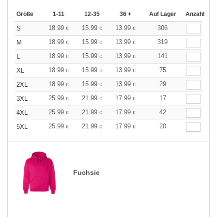
Größe
1-11
12-35
36 +
Auf Lager
Anzahl
18.99
15.99
13.99
306
S
€
€
€
18.99
15.99
13.99
319
M
€
€
€
18.99
15.99
13.99
141
L
€
€
€
18.99
15.99
13.99
75
XL
€
€
€
18.99
15.99
13.99
29
2XL
€
€
€
25.99
21.99
17.99
17
3XL
€
€
€
25.99
21.99
17.99
42
4XL
€
€
€
25.99
21.99
17.99
20
5XL
€
€
€
Fuchsie