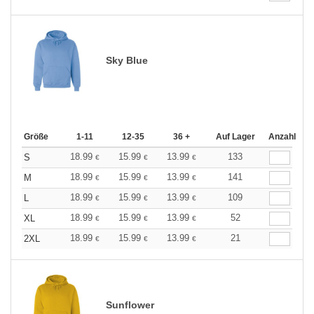
Sky Blue
Größe
1-11
12-35
36 +
Auf Lager
Anzahl
18.99
15.99
13.99
133
S
€
€
€
18.99
15.99
13.99
141
M
€
€
€
18.99
15.99
13.99
109
L
€
€
€
18.99
15.99
13.99
52
XL
€
€
€
18.99
15.99
13.99
21
2XL
€
€
€
Sunflower