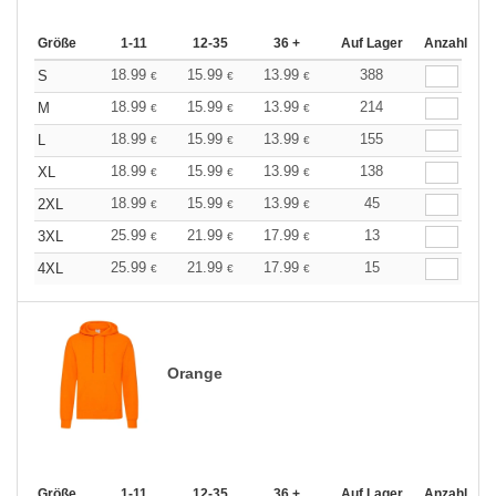
Größe
1-11
12-35
36 +
Auf Lager
Anzahl
18.99
15.99
13.99
388
S
€
€
€
18.99
15.99
13.99
214
M
€
€
€
18.99
15.99
13.99
155
L
€
€
€
18.99
15.99
13.99
138
XL
€
€
€
18.99
15.99
13.99
45
2XL
€
€
€
25.99
21.99
17.99
13
3XL
€
€
€
25.99
21.99
17.99
15
4XL
€
€
€
Orange
Größe
1-11
12-35
36 +
Auf Lager
Anzahl