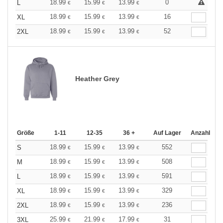
18.99
15.99
13.99
0
L
€
€
€
18.99
15.99
13.99
16
XL
€
€
€
18.99
15.99
13.99
52
2XL
€
€
€
Heather Grey
Größe
1-11
12-35
36 +
Auf Lager
Anzahl
18.99
15.99
13.99
552
S
€
€
€
18.99
15.99
13.99
508
M
€
€
€
18.99
15.99
13.99
591
L
€
€
€
18.99
15.99
13.99
329
XL
€
€
€
18.99
15.99
13.99
236
2XL
€
€
€
25.99
21.99
17.99
31
3XL
€
€
€