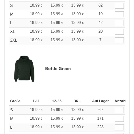
18.99
15.99
13.99
82
S
€
€
€
18.99
15.99
13.99
19
M
€
€
€
18.99
15.99
13.99
42
L
€
€
€
18.99
15.99
13.99
20
XL
€
€
€
18.99
15.99
13.99
7
2XL
€
€
€
Bottle Green
Größe
1-11
12-35
36 +
Auf Lager
Anzahl
18.99
15.99
13.99
69
S
€
€
€
18.99
15.99
13.99
171
M
€
€
€
18.99
15.99
13.99
228
L
€
€
€