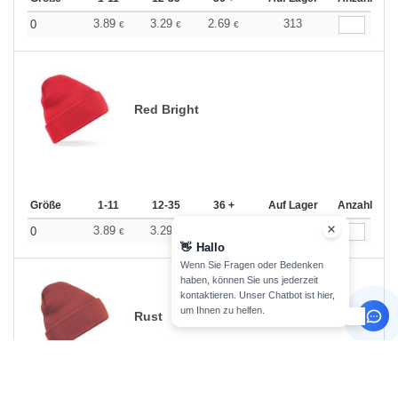
3.89
3.29
2.69
313
0
€
€
€
Red Bright
Größe
1-11
12-35
36 +
Auf Lager
Anzahl
3.89
3.29
2.69
266
0
€
€
€
👋
Hallo
Wenn Sie Fragen oder Bedenken
haben, können Sie uns jederzeit
kontaktieren. Unser Chatbot ist hier,
um Ihnen zu helfen.
Rust