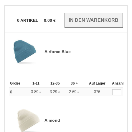
0
ARTIKEL
0.00
€
Airforce Blue
Größe
1-11
12-35
36 +
Auf Lager
Anzahl
3.89
3.29
2.69
376
0
€
€
€
Almond