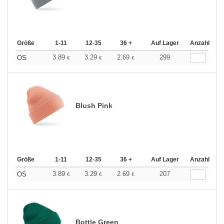
Größe
1-11
12-35
36 +
Auf Lager
Anzahl
3.89
3.29
2.69
299
OS
€
€
€
Blush Pink
Größe
1-11
12-35
36 +
Auf Lager
Anzahl
3.89
3.29
2.69
207
OS
€
€
€
Bottle Green