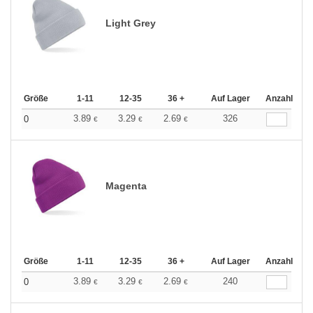
Light Grey
Größe
1-11
12-35
36 +
Auf Lager
Anzahl
3.89
3.29
2.69
326
0
€
€
€
Magenta
Größe
1-11
12-35
36 +
Auf Lager
Anzahl
3.89
3.29
2.69
240
0
€
€
€