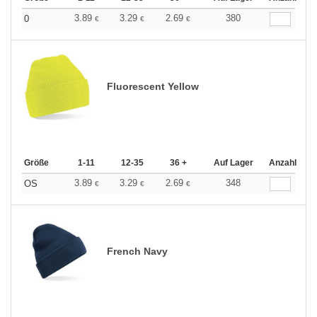
3.89
3.29
2.69
380
0
€
€
€
Fluorescent Yellow
Größe
1-11
12-35
36 +
Auf Lager
Anzahl
3.89
3.29
2.69
348
OS
€
€
€
French Navy