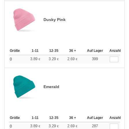
Dusky Pink
Größe
1-11
12-35
36 +
Auf Lager
Anzahl
3.89
3.29
2.69
399
0
€
€
€
Emerald
Größe
1-11
12-35
36 +
Auf Lager
Anzahl
3.89
3.29
2.69
287
0
€
€
€