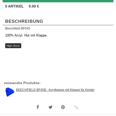
0
ARTIKEL
0.00
€
BESCHREIBUNG
Beechfield BF045
100% Acryl. Hut mit Klappe.
High Stock
verwandte Produkte:
BEECHFIELD BF45B - Acrylkappe mit Klappe für Kinder