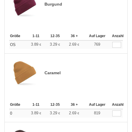
Burgund
Größe
1-11
12-35
36 +
Auf Lager
Anzahl
3.89
3.29
2.69
769
OS
€
€
€
Caramel
Größe
1-11
12-35
36 +
Auf Lager
Anzahl
3.89
3.29
2.69
819
0
€
€
€