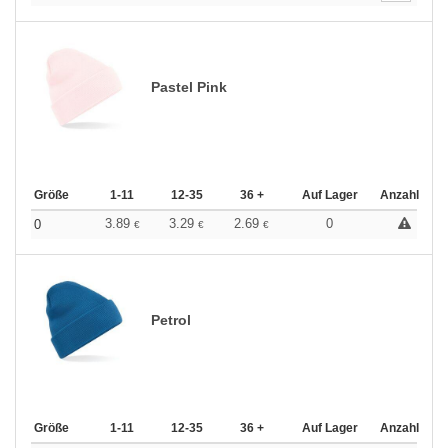
Pastel Pink
Größe
1-11
12-35
36 +
Auf Lager
Anzahl
3.89
3.29
2.69
0
0
€
€
€
Petrol
Größe
1-11
12-35
36 +
Auf Lager
Anzahl