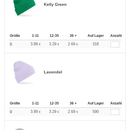
Kelly Green
Größe
1-11
12-35
36 +
Auf Lager
Anzahl
3.89
3.29
2.69
318
0
€
€
€
Lavendel
Größe
1-11
12-35
36 +
Auf Lager
Anzahl
3.89
3.29
2.69
590
0
€
€
€