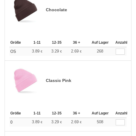
Chocolate
Größe
1-11
12-35
36 +
Auf Lager
Anzahl
3.89
3.29
2.69
268
OS
€
€
€
Classic Pink
Größe
1-11
12-35
36 +
Auf Lager
Anzahl
3.89
3.29
2.69
508
0
€
€
€