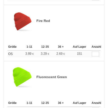
Fire Red
Größe
1-11
12-35
36 +
Auf Lager
Anzahl
3.89
3.29
2.69
151
OS
€
€
€
Fluorescent Green
Größe
1-11
12-35
36 +
Auf Lager
Anzahl