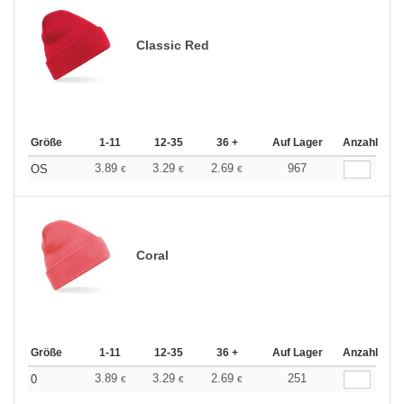
Classic Red
Größe
1-11
12-35
36 +
Auf Lager
Anzahl
3.89
3.29
2.69
967
OS
€
€
€
Coral
Größe
1-11
12-35
36 +
Auf Lager
Anzahl
3.89
3.29
2.69
251
0
€
€
€