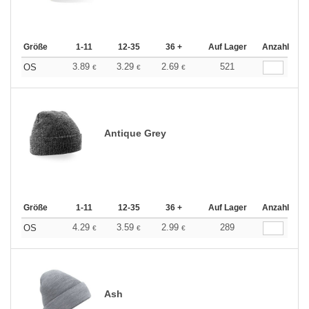
Größe
1-11
12-35
36 +
Auf Lager
Anzahl
3.89
3.29
2.69
521
OS
€
€
€
Antique Grey
Größe
1-11
12-35
36 +
Auf Lager
Anzahl
4.29
3.59
2.99
289
OS
€
€
€
Ash