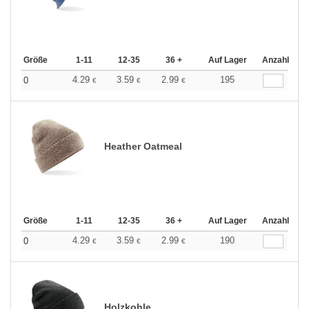
Größe
1-11
12-35
36 +
Auf Lager
Anzahl
4.29
3.59
2.99
195
0
€
€
€
Heather Oatmeal
Größe
1-11
12-35
36 +
Auf Lager
Anzahl
4.29
3.59
2.99
190
0
€
€
€
Holzkohle