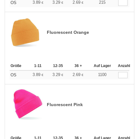
3.89
3.29
2.69
215
OS
€
€
€
Fluorescent Orange
Größe
1-11
12-35
36 +
Auf Lager
Anzahl
3.89
3.29
2.69
1100
OS
€
€
€
Fluorescent Pink
Größe
1-11
12-35
36 +
Auf Lager
Anzahl