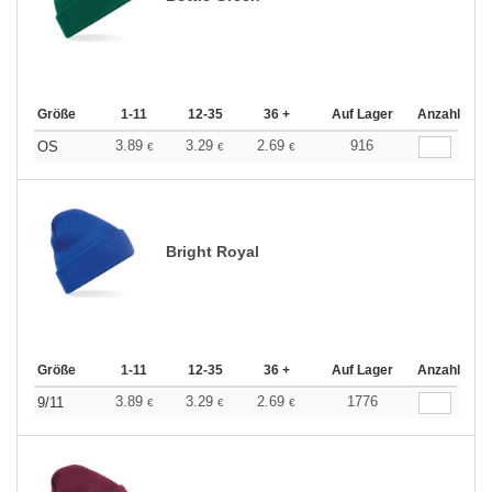
Größe
1-11
12-35
36 +
Auf Lager
Anzahl
3.89
3.29
2.69
916
OS
€
€
€
Bright Royal
Größe
1-11
12-35
36 +
Auf Lager
Anzahl
3.89
3.29
2.69
1776
9/11
€
€
€