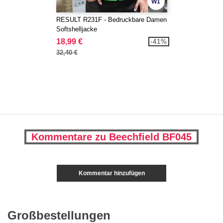
W1
RESULT R231F - Bedruckbare Damen
Softshelljacke
18,99 €
-41%
32,40 €
Kommentare zu Beechfield BF045
Kommentar hinzufügen
Großbestellungen