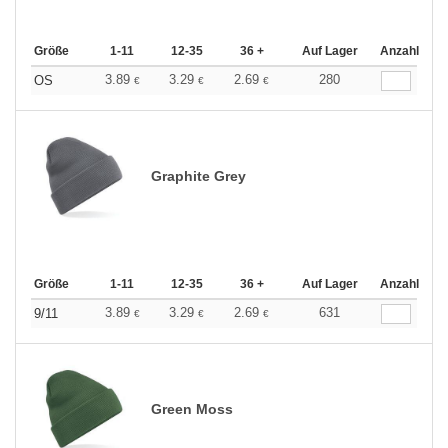
Größe
1-11
12-35
36 +
Auf Lager
Anzahl
3.89
3.29
2.69
280
OS
€
€
€
Graphite Grey
Größe
1-11
12-35
36 +
Auf Lager
Anzahl
3.89
3.29
2.69
631
9/11
€
€
€
Green Moss