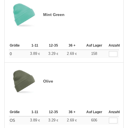
Mint Green
Größe
1-11
12-35
36 +
Auf Lager
Anzahl
3.89
3.29
2.69
158
0
€
€
€
Olive
Größe
1-11
12-35
36 +
Auf Lager
Anzahl
3.89
3.29
2.69
606
OS
€
€
€