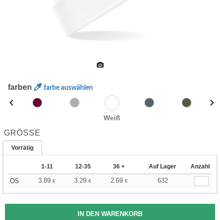
farben
farbe auswählen
Weiß
GRÖSSE
Vorrätig
1-11
12-35
36 +
Auf Lager
Anzahl
3.89
3.29
2.69
632
OS
€
€
€