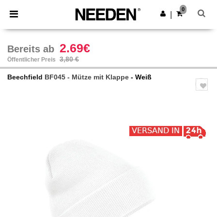
×
Needen App
0
App holen
|
Bessere Preise in der App!
2.69€
Bereits ab
3,80 €
Öffentlicher Preis
Beechfield
BF045 - Mütze mit Klappe
- Weiß
Previous
Next