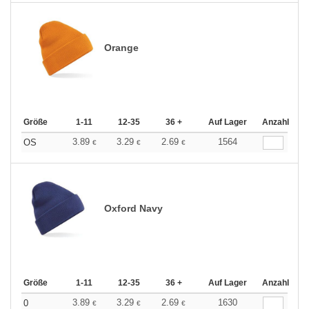
Orange
Größe
1-11
12-35
36 +
Auf Lager
Anzahl
3.89
3.29
2.69
1564
OS
€
€
€
Oxford Navy
Größe
1-11
12-35
36 +
Auf Lager
Anzahl
3.89
3.29
2.69
1630
0
€
€
€