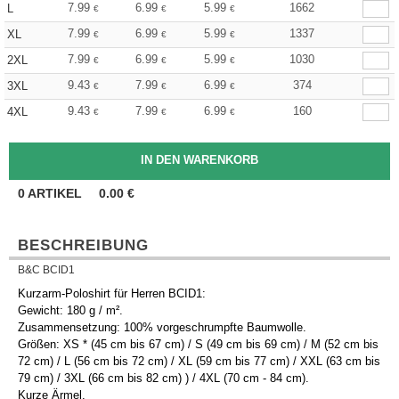
7.99
6.99
5.99
1662
L
€
€
€
7.99
6.99
5.99
1337
XL
€
€
€
7.99
6.99
5.99
1030
2XL
€
€
€
9.43
7.99
6.99
374
3XL
€
€
€
9.43
7.99
6.99
160
4XL
€
€
€
0
ARTIKEL
0.00
€
BESCHREIBUNG
B&C BCID1
Kurzarm-Poloshirt für Herren BCID1:
Gewicht: 180 g / m².
Zusammensetzung: 100% vorgeschrumpfte Baumwolle.
Größen: XS * (45 cm bis 67 cm) / S (49 cm bis 69 cm) / M (52 cm bis
72 cm) / L (56 cm bis 72 cm) / XL (59 cm bis 77 cm) / XXL (63 cm bis
79 cm) / 3XL (66 cm bis 82 cm) ) / 4XL (70 cm - 84 cm).
Kurze Ärmel.