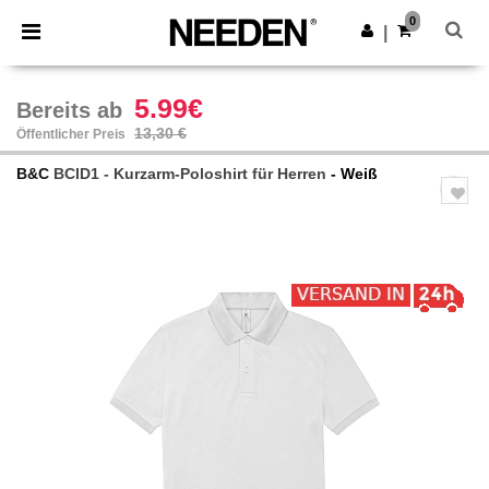
×
Needen App
0
App holen
|
Bessere Preise in der App!
5.99€
Bereits ab
13,30 €
Öffentlicher Preis
B&C
BCID1 - Kurzarm-Poloshirt für Herren
- Weiß
Previous
Next