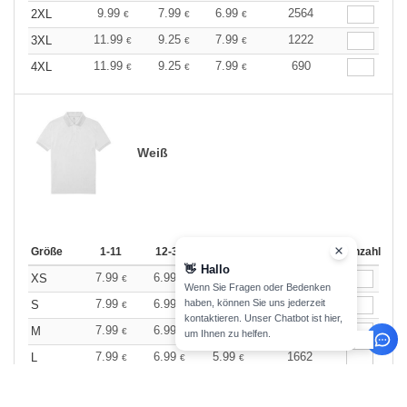
9.99
7.99
6.99
2564
2XL
€
€
€
11.99
9.25
7.99
1222
3XL
€
€
€
11.99
9.25
7.99
690
4XL
€
€
€
Weiß
Größe
1-11
12-35
36 +
Auf Lager
Anzahl
👋
Hallo
7.99
6.99
5.99
403
XS
€
€
€
Wenn Sie Fragen oder Bedenken
7.99
6.99
5.99
1185
haben, können Sie uns jederzeit
S
€
€
€
kontaktieren. Unser Chatbot ist hier,
7.99
6.99
5.99
1815
M
€
€
€
um Ihnen zu helfen.
7.99
6.99
5.99
1662
L
€
€
€
7.99
6.99
5.99
1337
XL
€
€
€