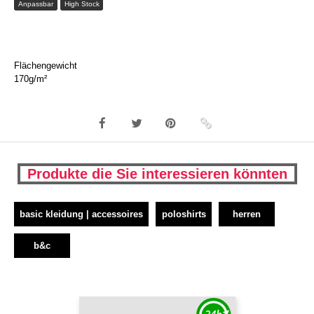
Anpassbar
High Stock
Flächengewicht
170g/m²
Produkte die Sie interessieren könnten
basic kleidung | accessoires
poloshirts
herren
b&c