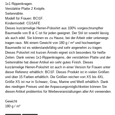
1x1 Rippenkragen.
Verstärkte Platte 2 Knöpfe.
Seitennähte.
Modell für Frauen: BCI1F.
Kindermodell: CGSAFE
Dieses kurzärmelige Herren-Poloshirt aus 100% vorgeschrumpfter
Baumwolle von B & C ist für jeden geeignet. Der Stil ist sowohl lässig
als auch edel. Sie können es zu Hause, bei der Arbeit oder unterwegs
tragen raus. Mit einem Gewicht von 180 g / m² und hochwertiger
Baumwolle ist es widerstandsfähig und sehr angenehm zu tragen.
Dieses Poloshirt mit kurzen Ärmeln eignet sich besonders für heiße
Zeiten. Dank seines 1x1-Rippenkragens, der verstärkten Platte und der
Seitennähte hat dieser Artikel ein sehr gutes Finish. Dieses
kurzärmelige Herren-Poloshirt ist auch in einer Version für Frauen unter
dieser Referenz erhältlich: BCI1F. Dieses Produkt ist in vielen Größen
und über 15 Farben erhältlich. Die Größen reichen von XS bis 4XL.
Größe XS ist nur in Schwarz, Grau, Marine und Weiß erhältlich. Dank
des niedrigen Preises und der Anpassungsmöglichkeiten können Sie
diesen Artikel problemlos für Werbeveranstaltungen aller Art verwenden.
Gewicht
180 g / m²