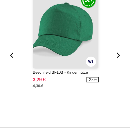
W1
Beechfield BF10B - Kindermütze
3,29 €
-23%
4,30 €