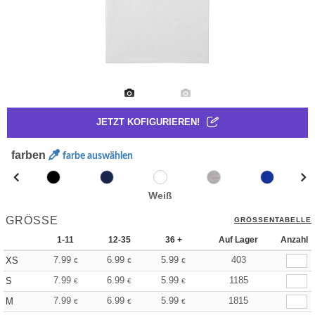
JETZT KOFIGURIEREN!
farben
farbe auswählen
Weiß
GRÖSSE
GRÖSSENTABELLE
1-11
12-35
36 +
Auf Lager
Anzahl
7.99
6.99
5.99
403
XS
€
€
€
7.99
6.99
5.99
1185
S
€
€
€
7.99
6.99
5.99
1815
M
€
€
€