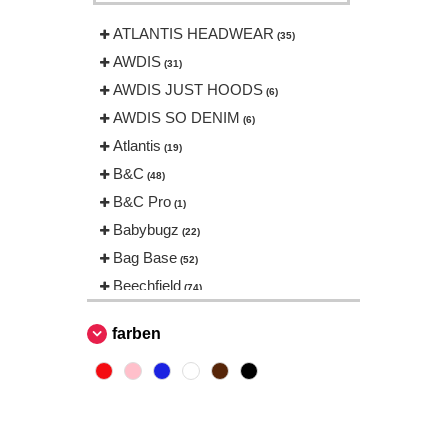
ATLANTIS HEADWEAR
(35)
AWDIS
(31)
AWDIS JUST HOODS
(6)
AWDIS SO DENIM
(6)
Atlantis
(19)
B&C
(48)
B&C Pro
(1)
Babybugz
(22)
Bag Base
(52)
Beechfield
(74)
Bella+Canvas
(18)
farben
Black&Match
(2)
Build Your Brand
(83)
CASE LOGIC
(8)
CLUBCLASS
(2)