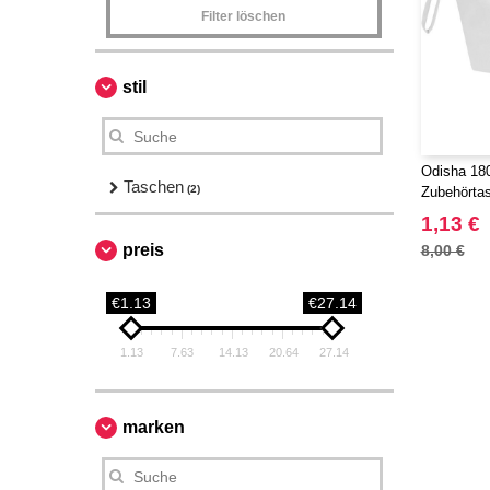
Filter löschen
stil
Odisha 18
Taschen
(2)
Zubehörtas
120785
1,13 €
preis
8,00 €
€1.13
€27.14
1.13
7.63
14.13
20.64
27.14
marken