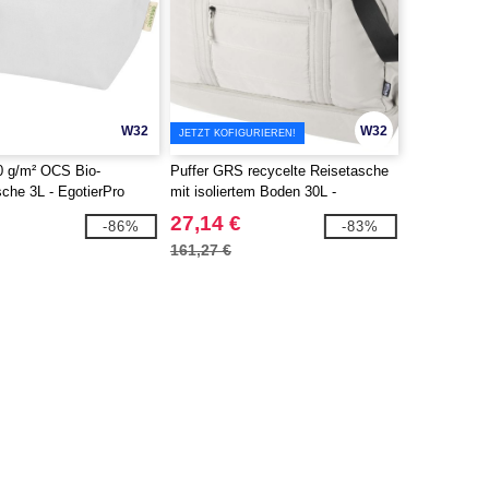
W32
W32
JETZT KOFIGURIEREN!
0 g/m² OCS Bio-
Puffer GRS recycelte Reisetasche
che 3L - EgotierPro
mit isoliertem Boden 30L -
EgotierPro 130115
27,14 €
-86%
-83%
161,27 €