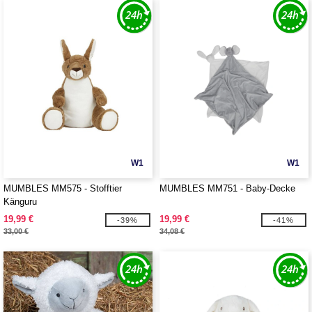
W1
W1
MUMBLES MM575 - Stofftier
MUMBLES MM751 - Baby-Decke
Känguru
19,99 €
19,99 €
-39%
-41%
33,00 €
34,08 €