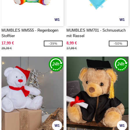
W1
W1
MUMBLES MM555 - Regenbogen
MUMBLES MM701 - Schmusetuch
Stofftier
mit Rassel
17,99 €
8,99 €
-39%
-50%
29,39 €
17,99 €
W1
W1