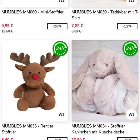
W1
W1
MUMBLES MM060 - Mini-Stofftier
MUMBLES MM030 - Teddybär mit T-
Shirt
9,99 €
7,82 €
-26%
-12%
13,50 €
8,89 €
W1
W1
MUMBLES MM033 - Rentier
MUMBLES MM034 - Stofftier
Stofftier
Kaninchen mit Kuscheldecke
8,40 €
16,99 €