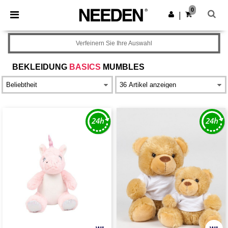
×
Needen App
0
App holen
|
Bessere Preise in der App!
Verfeinern Sie Ihre Auswahl
BEKLEIDUNG
BASICS
MUMBLES