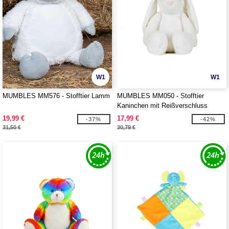
W1
W1
MUMBLES MM576 - Stofftier Lamm
MUMBLES MM050 - Stofftier
Kaninchen mit Reißverschluss
19,99 €
17,99 €
-37%
-42%
31,50 €
30,79 €