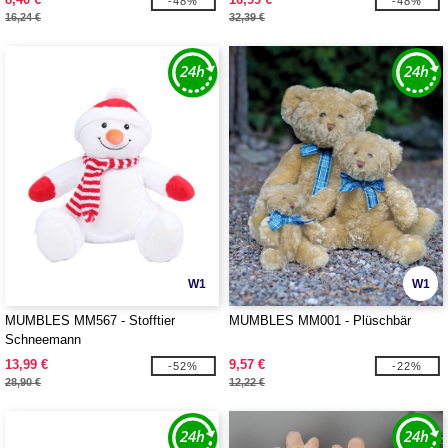
-48%
-48%
16,24 €
32,39 €
W1
W1
MUMBLES MM567 - Stofftier
MUMBLES MM001 - Plüschbär
Schneemann
13,99 €
9,57 €
-52%
-22%
28,90 €
12,22 €