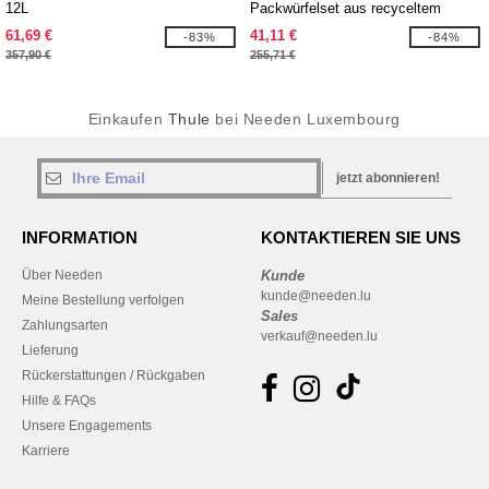
12L
Packwürfelset aus recyceltem
Material
61,69 €
41,11 €
-83%
-84%
357,90 €
255,71 €
Einkaufen
Thule
bei Needen Luxembourg
jetzt abonnieren!
INFORMATION
KONTAKTIEREN SIE UNS
Über Needen
Kunde
kunde@needen.lu
Meine Bestellung verfolgen
Sales
Zahlungsarten
verkauf@needen.lu
Lieferung
Rückerstattungen / Rückgaben
Hilfe & FAQs
Unsere Engagements
Karriere