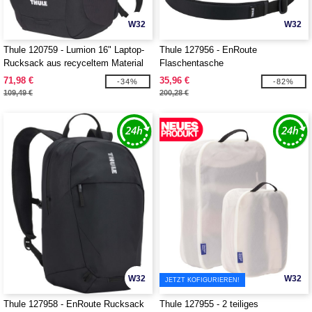
W32
W32
Thule 120759 - Lumion 16" Laptop-
Thule 127956 - EnRoute
Rucksack aus recyceltem Material
Flaschentasche
71,98 €
35,96 €
-34%
-82%
109,49 €
200,28 €
W32
W32
JETZT KOFIGURIEREN!
Thule 127958 - EnRoute Rucksack
Thule 127955 - 2 teiliges