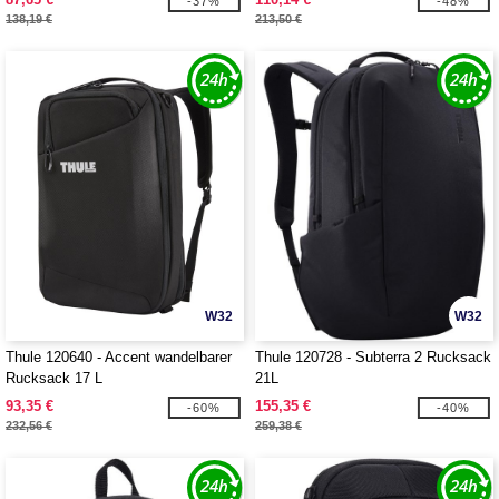
-37%
-48%
138,19 €
213,50 €
W32
W32
Thule 120640 - Accent wandelbarer
Thule 120728 - Subterra 2 Rucksack
Rucksack 17 L
21L
93,35 €
155,35 €
-60%
-40%
232,56 €
259,38 €