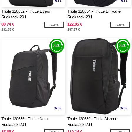
W32
W32
Thule 120632 - ThuLe Lithos
Thule 120634 - ThuLe EnRoute
Rucksack 20 L
Rucksack 23 L
88,74 €
122,05 €
-33%
-35%
131,55 €
187,77 €
W32
W32
Thule 120636 - ThuLe Notus
Thule 120639 - Thule Akzent
Rucksack 20 L
Rucksack 23 L
87,65 €
110,14 €