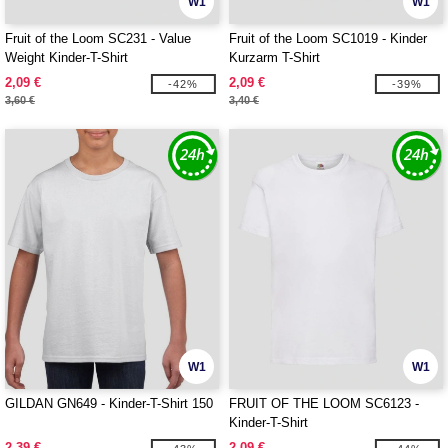
W1
W1
Fruit of the Loom SC231 - Value
Fruit of the Loom SC1019 - Kinder
Weight Kinder-T-Shirt
Kurzarm T-Shirt
2,09 €
2,09 €
-42%
-39%
3,60 €
3,40 €
W1
W1
GILDAN GN649 - Kinder-T-Shirt 150
FRUIT OF THE LOOM SC6123 -
Kinder-T-Shirt
2,39 €
2,09 €