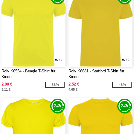
W32
W32
Roly K6554 - Beagle T-Shirt für
Roly K6681 - Stafford T-Shirt für
Kinder
Kinder
2,00 €
2,52 €
-36%
-46%
3,11 €
4,65 €