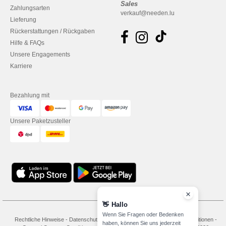
Sales
Zahlungsarten
verkauf@needen.lu
Lieferung
Rückerstattungen / Rückgaben
Hilfe & FAQs
Unsere Engagements
Karriere
Bezahlung mit
Unsere Paketzusteller
👋
Hallo
Wenn Sie Fragen oder Bedenken
Rechtliche Hinweise
-
Datenschutzbestimmungen
-
Bedingungen und Konditionen
-
haben, können Sie uns jederzeit