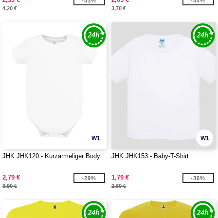
-43%
-44%
4,20 €
3,70 €
W1
W1
JHK JHK120 - Kurzärmeliger Body
JHK JHK153 - Baby-T-Shirt
2,79 €
1,79 €
-29%
-36%
3,90 €
2,80 €