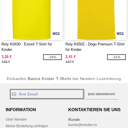
W32
W32
Roly K0430 - Estoril T-Shirt für
Roly K6502 - Dogo Premium T-Shirt
Kinder
für Kinder
3,26 €
2,41 €
-28%
-32%
4,55 €
3,57 €
Einkaufen
Basics Kinder T-Shirts
bei Needen Luxembourg
jetzt abonnieren!
INFORMATION
KONTAKTIEREN SIE UNS
Über Needen
Kunde
kunde@needen.lu
Meine Bestellung verfolgen