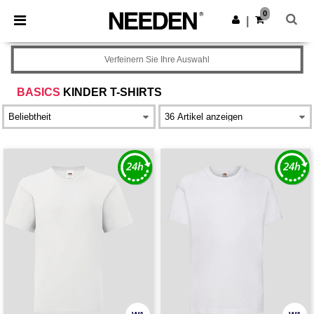
×
Needen App
0
App holen
|
Bessere Preise in der App!
Verfeinern Sie Ihre Auswahl
BASICS
KINDER T-SHIRTS