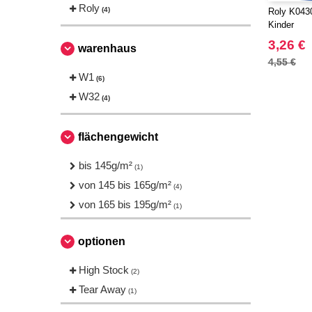
Roly
(4)
Roly K0430 
Kinder
3,26 €
warenhaus
4,55 €
W1
(6)
W32
(4)
flächengewicht
bis 145g/m²
(1)
von 145 bis 165g/m²
(4)
von 165 bis 195g/m²
(1)
optionen
High Stock
(2)
Tear Away
(1)