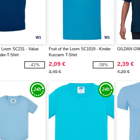
W1
W1
he Loom SC231 - Value
Fruit of the Loom SC1019 - Kinder
GILDAN GN64
der-T-Shirt
Kurzarm T-Shirt
2,09 €
2,39 €
-42%
-39%
3,40 €
4,20 €