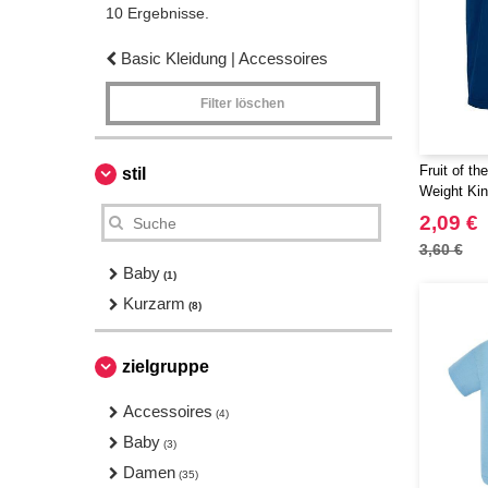
10 Ergebnisse.
Basic Kleidung | Accessoires
Filter löschen
Fruit of t
stil
Weight Kin
2,09 €
3,60 €
Baby
(1)
Kurzarm
(8)
zielgruppe
Accessoires
(4)
Baby
(3)
Damen
(35)