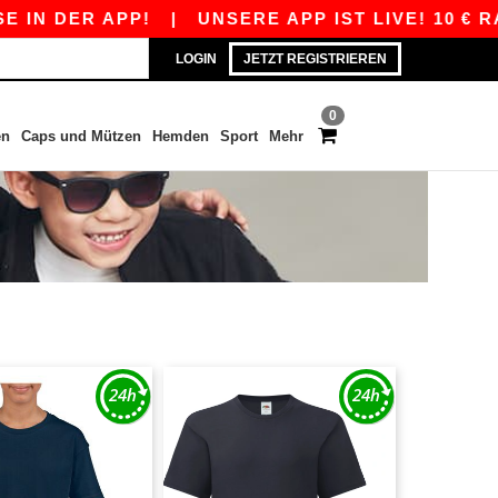
N DER APP!
|
UNSERE APP IST LIVE! 10 € RAB
LOGIN
JETZT REGISTRIEREN
0
en
Caps und Mützen
Hemden
Sport
Mehr