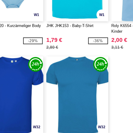
W1
W1
0 - Kurzärmeliger Body
JHK JHK153 - Baby-T-Shirt
Roly K6554 -
Kinder
1,79 €
2,00 €
-29%
-36%
2,80 €
3,11 €
W32
W32