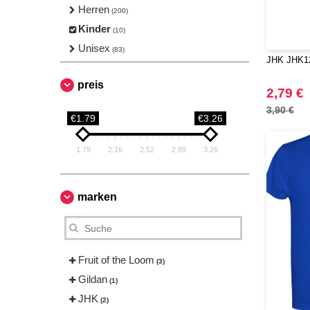
Herren
(200)
Kinder
(10)
Unisex
(83)
JHK JHK12
preis
2,79 €
3,90 €
€1.79
€3.26
1.79
2.16
2.52
2.89
3.26
marken
Fruit of the Loom
(3)
Gildan
(1)
JHK
(2)