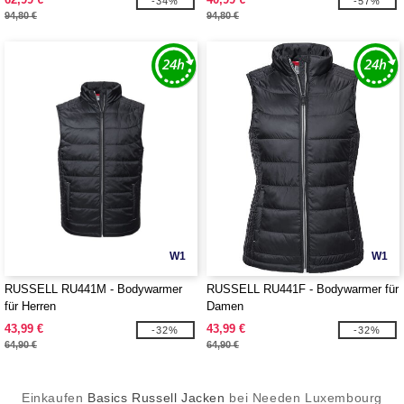
-34%
-57%
94,80 €
94,80 €
W1
W1
RUSSELL RU441M - Bodywarmer
RUSSELL RU441F - Bodywarmer für
für Herren
Damen
43,99 €
43,99 €
-32%
-32%
64,90 €
64,90 €
Einkaufen
Basics Russell Jacken
bei Needen Luxembourg