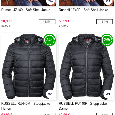
W1
W1
Russell JZ140 - Soft Shell Jacke
Russell JZ40F - Soft Shell Jacke
50,99 €
50,99 €
-43%
-34%
89,00 €
77,40 €
W1
W1
RUSSELL RU440M - Steppjacke
RUSSELL RU440F - Steppjacke
Herren
Damen
62,99 €
40,99 €