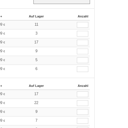
 +
Auf Lager
Anzahl
99
11
€
99
3
€
99
17
€
99
9
€
99
5
€
99
6
€
 +
Auf Lager
Anzahl
99
17
€
99
22
€
99
9
€
99
7
€