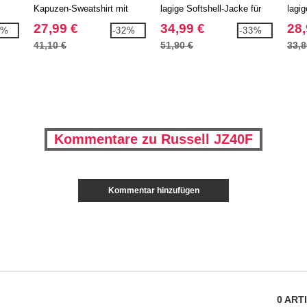
Kapuzen-Sweatshirt mit
lagige Softshell-Jacke für
lagi
Reißverschluss
Damen
27,99 €
34,99 €
28,
3%
-32%
-33%
41,10 €
51,90 €
33,8
Kommentare zu Russell JZ40F
Kommentar hinzufügen
0
ART