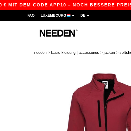
IT DEM CODE APP10 – NOCH BESSERE PREISE IN D
FAQ
LUXEMBOURG
DE
>
>
>
needen
basic kleidung | accessoires
jacken
softsh