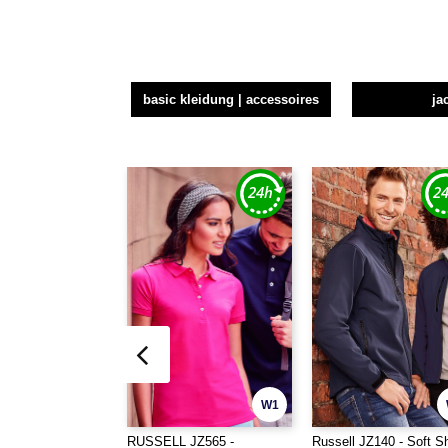
basic kleidung | accessoires
ja
W1
RUSSELL JZ565 -
Russell JZ140 - Soft Sh