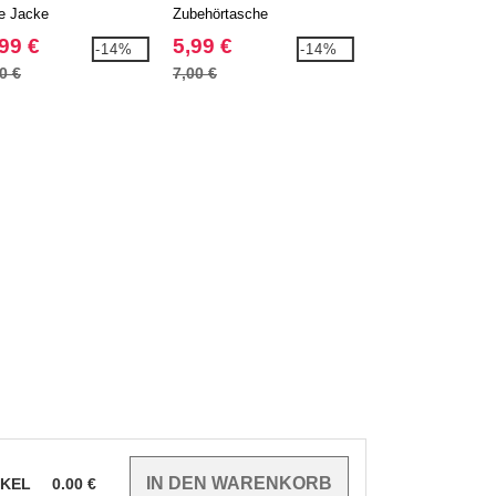
ge Jacke
Zubehörtasche
Reiseaccessoires
99 €
5,99 €
8,99 €
-14%
-14%
0 €
7,00 €
11,60 €
IKEL
0.00
€