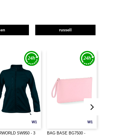
men
russell
W1
W1
RWORLD SW950 - 3
BAG BASE BG7500 -
BAG BASE BG755