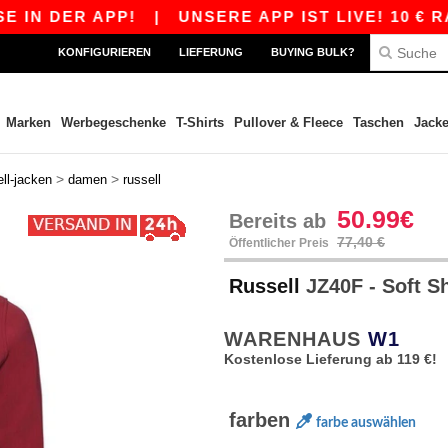
ER APP!
|
UNSERE APP IST LIVE! 10 € RABATT
KONFIGURIEREN
LIEFERUNG
BUYING BULK?
Marken
Werbegeschenke
T-Shirts
Pullover & Fleece
Taschen
Jack
>
>
ell-jacken
damen
russell
50.99€
Bereits ab
77,40 €
Öffentlicher Preis
Russell
JZ40F - Soft S
WARENHAUS
W1
Kostenlose Lieferung ab 119 €!
farben
farbe auswählen