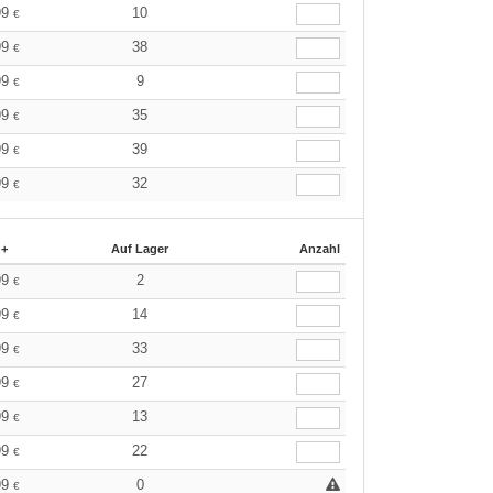
99
10
€
99
38
€
99
9
€
99
35
€
99
39
€
99
32
€
 +
Auf Lager
Anzahl
99
2
€
99
14
€
99
33
€
99
27
€
99
13
€
99
22
€
99
0
€