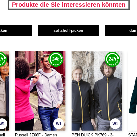
Produkte die Sie interessieren könnten
cken
softshell-jacken
da
W1
W1
W1
ell
Russell JZ66F - Damen
PEN DUICK PK769 - 3-
STA