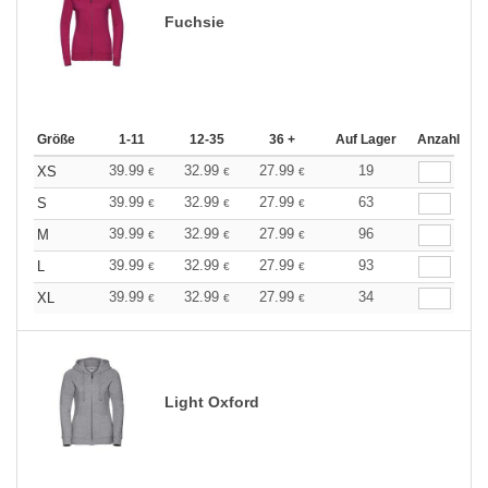
Fuchsie
Größe
1-11
12-35
36 +
Auf Lager
Anzahl
39.99
32.99
27.99
19
XS
€
€
€
39.99
32.99
27.99
63
S
€
€
€
39.99
32.99
27.99
96
M
€
€
€
39.99
32.99
27.99
93
L
€
€
€
39.99
32.99
27.99
34
XL
€
€
€
Light Oxford