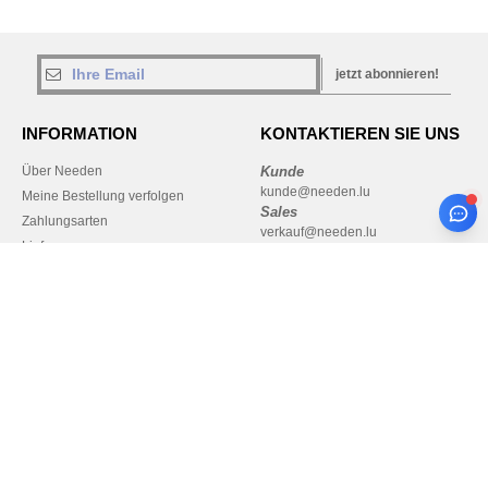
jetzt abonnieren!
INFORMATION
KONTAKTIEREN SIE UNS
Über Needen
Kunde
kunde@needen.lu
Meine Bestellung verfolgen
Sales
Zahlungsarten
verkauf@needen.lu
Lieferung
Rückerstattungen / Rückgaben
Hilfe & FAQs
Unsere Engagements
Karriere
Bezahlung mit
Unsere Paketzusteller