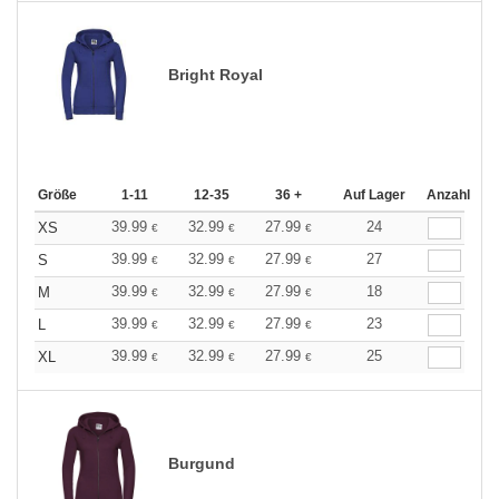
Bright Royal
Größe
1-11
12-35
36 +
Auf Lager
Anzahl
39.99
32.99
27.99
24
XS
€
€
€
39.99
32.99
27.99
27
S
€
€
€
39.99
32.99
27.99
18
M
€
€
€
39.99
32.99
27.99
23
L
€
€
€
39.99
32.99
27.99
25
XL
€
€
€
Burgund