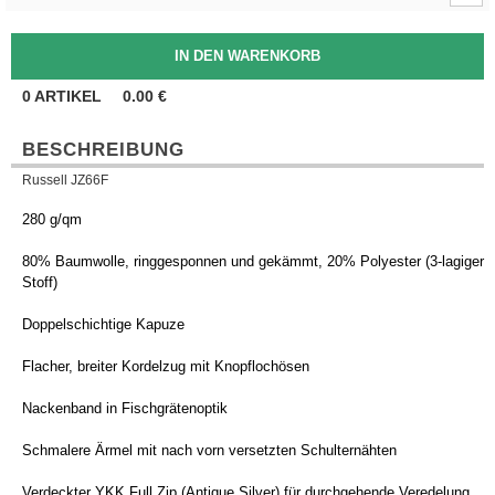
0
ARTIKEL
0.00
€
BESCHREIBUNG
Russell JZ66F
280 g/qm
80% Baumwolle, ringgesponnen und gekämmt, 20% Polyester (3-lagiger
Stoff)
Doppelschichtige Kapuze
Flacher, breiter Kordelzug mit Knopflochösen
Nackenband in Fischgrätenoptik
Schmalere Ärmel mit nach vorn versetzten Schulternähten
Verdeckter YKK Full Zip (Antique Silver) für durchgehende Veredelung