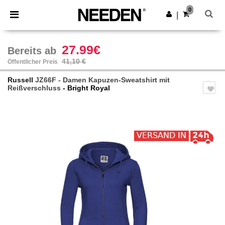
×
Needen App
0
App holen
|
Bessere Preise in der App!
27.99€
Bereits ab
41,10 €
Öffentlicher Preis
Russell
JZ66F - Damen Kapuzen-Sweatshirt mit
Reißverschluss
- Bright Royal
Previous
Next