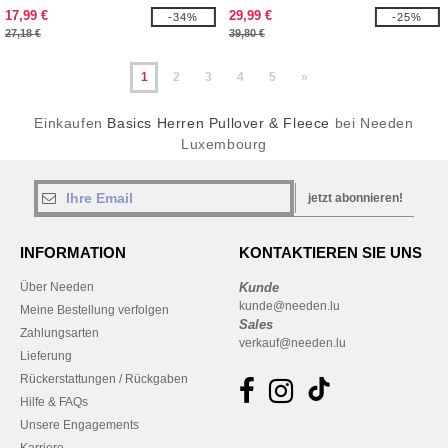
17,99 €
29,99 €
-34%
-25%
27,18 €
39,80 €
1
2
3
4
5
»
Einkaufen
Basics Herren Pullover & Fleece
bei Needen
Luxembourg
jetzt abonnieren!
INFORMATION
KONTAKTIEREN SIE UNS
Über Needen
Kunde
kunde@needen.lu
Meine Bestellung verfolgen
Sales
Zahlungsarten
verkauf@needen.lu
Lieferung
Rückerstattungen / Rückgaben
Hilfe & FAQs
Unsere Engagements