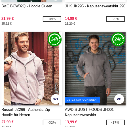
B&C BCW02Q - Hoodie Queen
JHK JK295 - Kapuzensweatshirt 290
21,99 €
14,99 €
-39%
-29%
35,92 €
21,20 €
W1
W1
JETZT KOFIGURIEREN!
Russell JZ266 - Authentic Zip
AWDIS JUST HOODS JH001 -
Hoodie für Herren
Kapuzensweatshirt
27,99 €
13,99 €
-32%
-17%