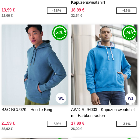
Kapuzensweatshirt
13,99 €
18,99 €
-36%
-42%
22,00 €
32,54 €
W1
W1
B&C BCU02K - Hoodie King
AWDIS JH003 - Kapuzensweatshirt
mit Farbkontrasten
21,99 €
17,99 €
-39%
-31%
35,92 €
26,00 €