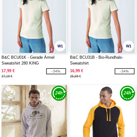
W1
W1
B&C BCU01K - Gerade Ärmel
B&C BCU31B - Bio-Rundhals-
Sweatshirt 280 KING
Sweatshirt
17,99 €
16,99 €
-34%
-34%
27,18 €
25,68 €