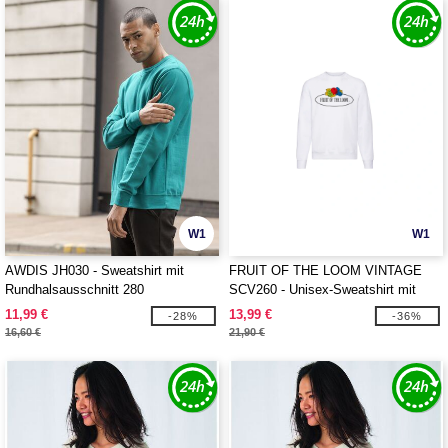
W1
W1
AWDIS JH030 - Sweatshirt mit
FRUIT OF THE LOOM VINTAGE
Rundhalsausschnitt 280
SCV260 - Unisex-Sweatshirt mit
rundem Halsausschnitt mit Fruit of
11,99 €
13,99 €
-28%
-36%
the Loom-Logo
16,60 €
21,90 €