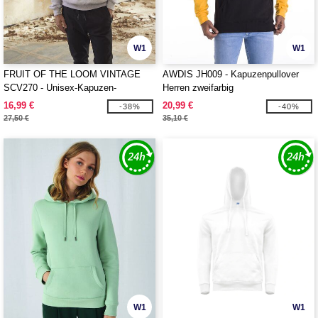
W1
W1
FRUIT OF THE LOOM VINTAGE
AWDIS JH009 - Kapuzenpullover
SCV270 - Unisex-Kapuzen-
Herren zweifarbig
Sweatshirt mit FRUIT OF THE
16,99 €
20,99 €
-38%
-40%
LOOM VINTAGE-Logo
27,50 €
35,10 €
W1
W1