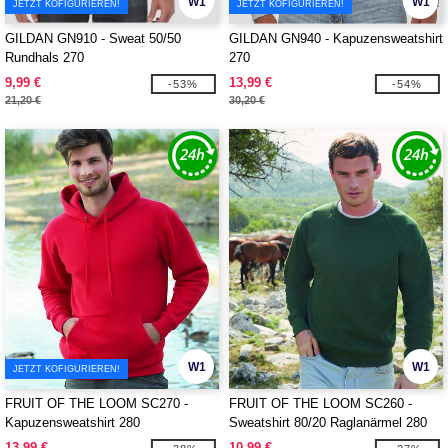
W1
W1
JETZT KOFIGURIEREN!
JETZT KOFIGURIEREN!
GILDAN GN910 - Sweat 50/50
GILDAN GN940 - Kapuzensweatshirt
Rundhals 270
270
9,99 €
13,99 €
-53%
-54%
21,20 €
30,20 €
W1
W1
JETZT KOFIGURIEREN!
FRUIT OF THE LOOM SC270 -
FRUIT OF THE LOOM SC260 -
Kapuzensweatshirt 280
Sweatshirt 80/20 Raglanärmel 280
13,99 €
10,99 €