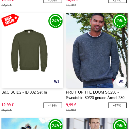
-38%
-27%
22,70 €
15,10 €
W1
W1
B&C BCID2 - ID.002 Set In
FRUIT OF THE LOOM SC250 -
Sweatshirt 80/20 gerade Ärmel 280
12,99 €
9,99 €
-49%
-47%
25,70 €
18,70 €