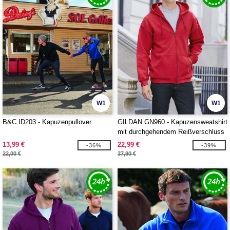
W1
W1
B&C ID203 - Kapuzenpullover
GILDAN GN960 - Kapuzensweatshirt
mit durchgehendem Reißverschluss
13,99 €
22,99 €
-36%
-39%
22,00 €
37,90 €