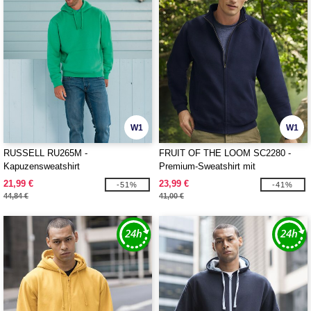
W1
W1
RUSSELL RU265M -
FRUIT OF THE LOOM SC2280 -
Kapuzensweatshirt
Premium-Sweatshirt mit
Reißverschluss
21,99 €
23,99 €
-51%
-41%
44,84 €
41,00 €