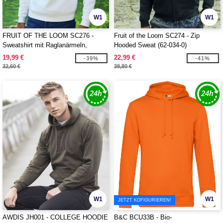
W1
W1
FRUIT OF THE LOOM SC276 -
Fruit of the Loom SC274 - Zip
Sweatshirt mit Raglanärmeln,
Hooded Sweat (62-034-0)
Kragen mit Reißverschluss
19,99 €
22,99 €
-39%
-41%
32,60 €
38,80 €
W1
W1
JETZT KOFIGURIEREN!
AWDIS JH001 - COLLEGE HOODIE
B&C BCU33B - Bio-