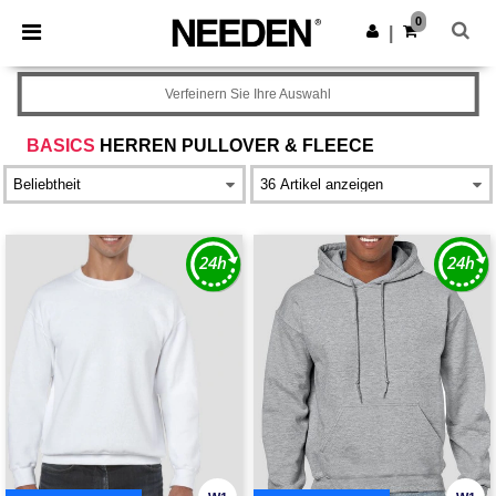
×
Needen App
0
App holen
|
Bessere Preise in der App!
Verfeinern Sie Ihre Auswahl
BASICS
HERREN PULLOVER & FLEECE