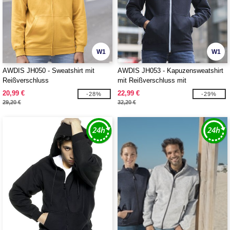
W1
W1
AWDIS JH050 - Sweatshirt mit
AWDIS JH053 - Kapuzensweatshirt
Reißverschluss
mit Reißverschluss mit
Farbkontrasten
20,99 €
22,99 €
-28%
-29%
29,20 €
32,20 €