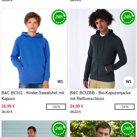
41,10 €
16,79 €
W1
W1
B&C BC511 - Kinder-Sweatshirt mit
B&C BCU35B - Bio-Kapuzenjacke
Kapuze
mit Reißverschluss
16,99 €
24,99 €
-36%
-36%
26,42 €
39,22 €