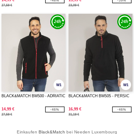
-46%
-39%
27,59 €
23,09 €
W1
W1
BLACK&MATCH BM500 - ADRIATIC
BLACK&MATCH BM505 - PERSIC
14,99 €
16,99 €
-46%
-46%
27,59 €
31,19 €
Einkaufen
Black&Match
bei Needen Luxembourg