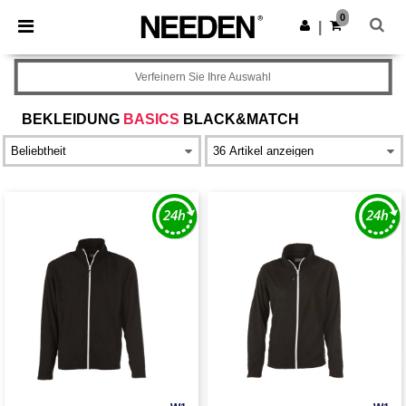
×
Needen App
0
App holen
|
Bessere Preise in der App!
Verfeinern Sie Ihre Auswahl
BEKLEIDUNG
BASICS
BLACK&MATCH