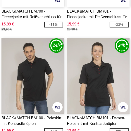
W1
W1
BLACK&MATCH BM700 -
BLACK&MATCH BM701 -
Fleecejacke mit Reißverschluss für
Fleecejacke mit Reißverschluss für
Herren
Damen
15,99 €
15,99 €
-33%
-33%
23,90 €
23,90 €
W1
W1
BLACK&MATCH BM100 - Poloshirt
BLACK&MATCH BM101 - Damen-
mit Kontrastknöpfen
Poloshirt mit Kontrastknöpfen
14,99 €
13,99 €