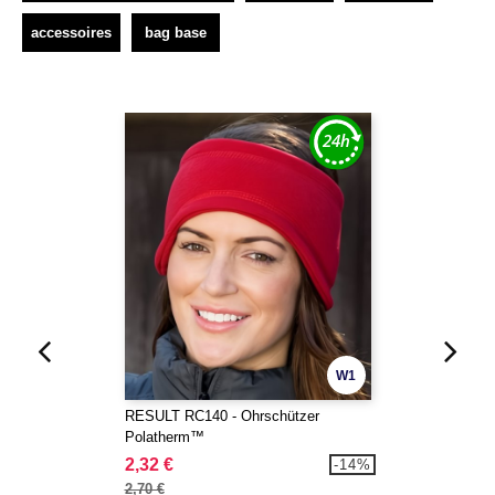
accessoires
bag base
W1
RESULT RC140 - Ohrschützer
Polatherm™
2,32 €
-14%
2,70 €