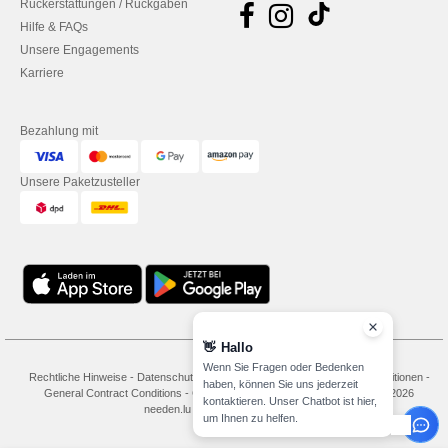
Rückerstattungen / Rückgaben
Hilfe & FAQs
Unsere Engagements
Karriere
Bezahlung mit
Unsere Paketzusteller
👋
Hallo
Wenn Sie Fragen oder Bedenken
Rechtliche Hinweise
-
Datenschutzbestimmungen
-
Bedingungen und Konditionen
-
haben, können Sie uns jederzeit
General Contract Conditions
-
Cookie-Richtlinie
-
Site Map
Copyright 2026
kontaktieren. Unser Chatbot ist hier,
needen.lu - Alle Rechte vorbehalten
um Ihnen zu helfen.