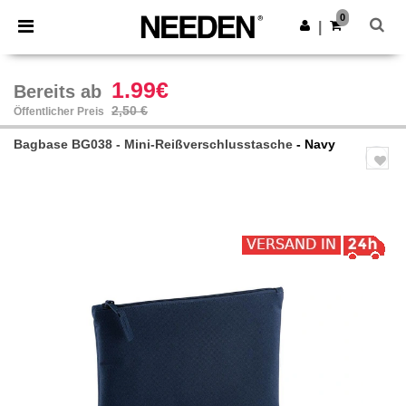
×
Needen App
0
App holen
|
Bessere Preise in der App!
1.99€
Bereits ab
2,50 €
Öffentlicher Preis
Bagbase BG038 - Mini-Reißverschlusstasche
- Navy
Previous
Next