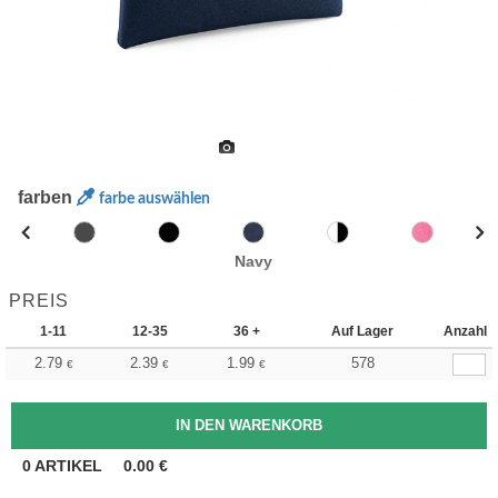
farben
farbe auswählen
Navy
PREIS
1-11
12-35
36 +
Auf Lager
Anzahl
2.79
2.39
1.99
578
€
€
€
0
ARTIKEL
0.00
€