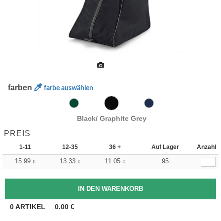
farben
farbe auswählen
Black/ Graphite Grey
PREIS
1-11
12-35
36 +
Auf Lager
Anzahl
15.99
13.33
11.05
95
€
€
€
0
ARTIKEL
0.00
€