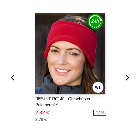
W1
RESULT RC140 - Ohrschützer
Polatherm™
2,32 €
-14%
2,70 €