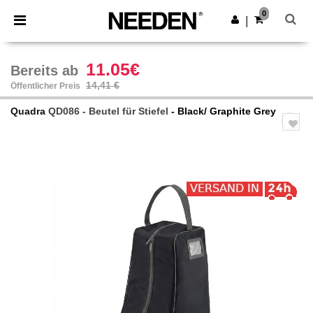
×
Needen App
0
App holen
|
Bessere Preise in der App!
11.05€
Bereits ab
14,41 €
Öffentlicher Preis
Quadra
QD086 - Beutel für Stiefel
- Black/ Graphite Grey
Previous
Next