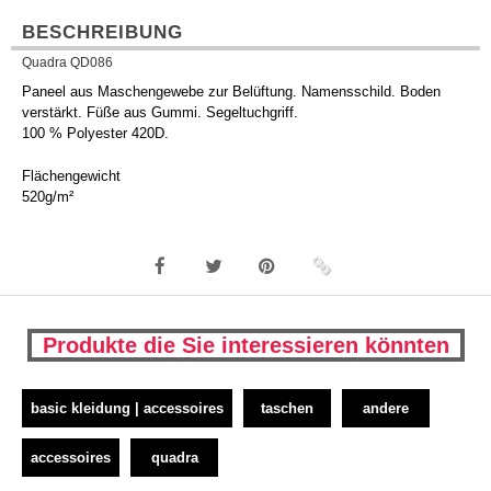
BESCHREIBUNG
Quadra QD086
Paneel aus Maschengewebe zur Belüftung. Namensschild. Boden
verstärkt. Füße aus Gummi. Segeltuchgriff.
100 % Polyester 420D.
Flächengewicht
520g/m²
Produkte die Sie interessieren könnten
basic kleidung | accessoires
taschen
andere
accessoires
quadra