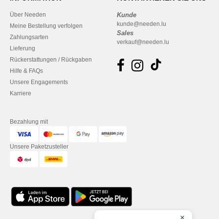
Über Needen
Kunde
kunde@needen.lu
Meine Bestellung verfolgen
Sales
Zahlungsarten
verkauf@needen.lu
Lieferung
Rückerstattungen / Rückgaben
Hilfe & FAQs
Unsere Engagements
Karriere
Bezahlung mit
Unsere Paketzusteller