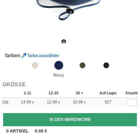
farben
farbe auswählen
Navy
GRÖSSE
1-11
12-35
36 +
Auf Lager
Anzahl
14.99
12.99
10.99
927
OS
€
€
€
0
ARTIKEL
0.00
€