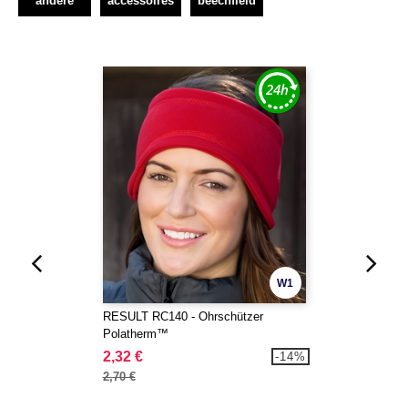
andere
accessoires
beechfield
W1
RESULT RC140 - Ohrschützer
Polatherm™
2,32 €
-14%
2,70 €