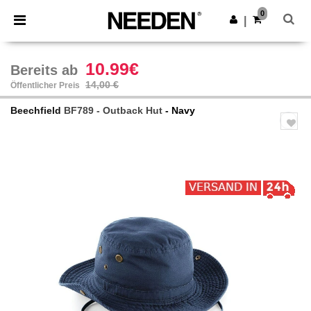
×
Needen App
0
App holen
|
Bessere Preise in der App!
10.99€
Bereits ab
14,00 €
Öffentlicher Preis
Beechfield
BF789 - Outback Hut
- Navy
Previous
Next