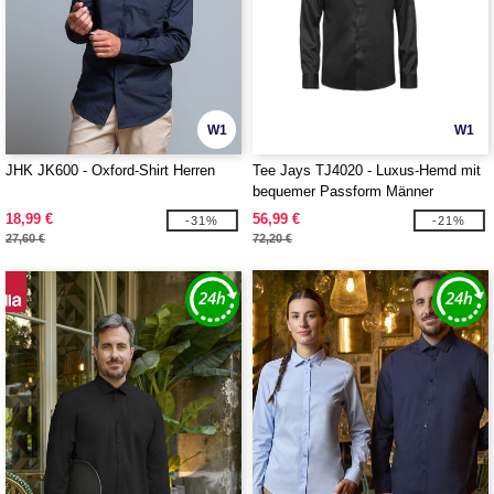
W1
W1
JHK JK600 - Oxford-Shirt Herren
Tee Jays TJ4020 - Luxus-Hemd mit
bequemer Passform Männer
18,99 €
56,99 €
-31%
-21%
27,60 €
72,20 €