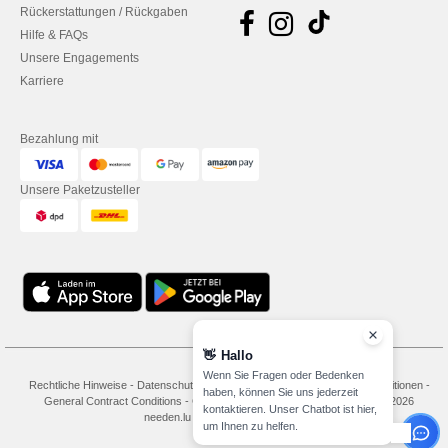
Rückerstattungen / Rückgaben
Hilfe & FAQs
Unsere Engagements
Karriere
Bezahlung mit
Unsere Paketzusteller
👋
Hallo
Wenn Sie Fragen oder Bedenken
Rechtliche Hinweise
-
Datenschutzbestimmungen
-
Bedingungen und Konditionen
-
haben, können Sie uns jederzeit
General Contract Conditions
-
Cookie-Richtlinie
-
Site Map
Copyright 2026
kontaktieren. Unser Chatbot ist hier,
needen.lu - Alle Rechte vorbehalten
um Ihnen zu helfen.