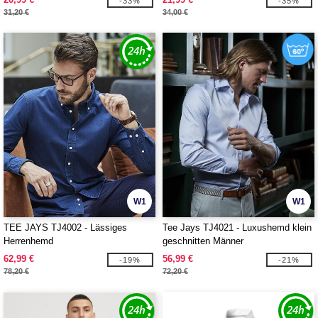
-33%
-35%
31,20 €
34,00 €
W1
W1
TEE JAYS TJ4002 - Lässiges
Tee Jays TJ4021 - Luxushemd klein
Herrenhemd
geschnitten Männer
62,99 €
56,99 €
-19%
-21%
78,20 €
72,20 €