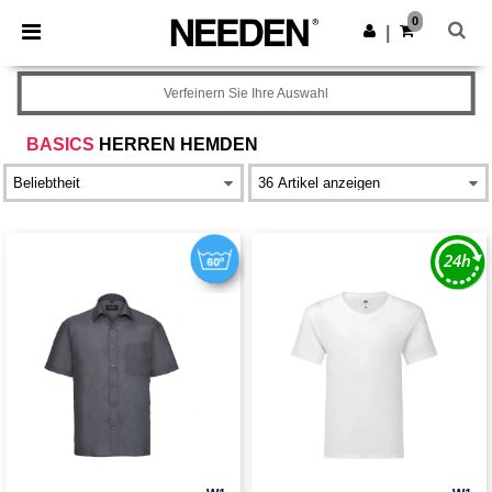
×
Needen App
0
App holen
|
Bessere Preise in der App!
Verfeinern Sie Ihre Auswahl
BASICS
HERREN HEMDEN