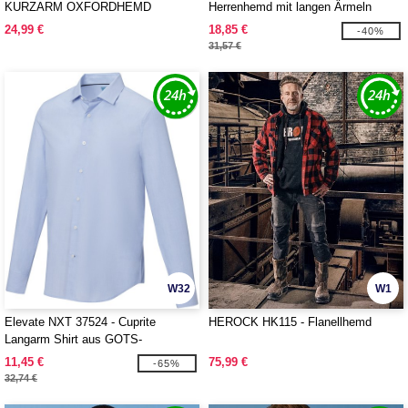
KURZARM OXFORDHEMD
Herrenhemd mit langen Ärmeln
24,99 €
18,85 €
-40%
31,57 €
W32
W1
Elevate NXT 37524 - Cuprite
HEROCK HK115 - Flanellhemd
Langarm Shirt aus GOTS-
zertifizierter Bio-Baumwolle für
11,45 €
75,99 €
-65%
Herren
32,74 €