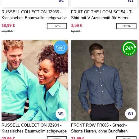
W1
W1
RUSSELL COLLECTION JZ935 -
FRUIT OF THE LOOM SC154 - T-
Klassisches Baumwollmischgewebe
Shirt mit V-Ausschnitt für Herren
Popeline Hemd - Kurzarm
18,99 €
3,59 €
-32%
-36%
28,10 €
5,60 €
W1
W1
RUSSELL COLLECTION JZ934 -
FRONT ROW FR605 - Stretch-
Klassisches Baumwollmischgewebe
Shorts Herren, ohne Bundfalten
Popeline Hemd - Langarm
20,99 €
21,99 €