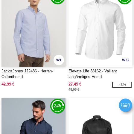
W1
W32
Jack&Jones JJ2486 - Herren-
Elevate Life 38162 - Vaillant
Oxfordhemd
langärmliges Hemd
42,99 €
27,45 €
-43%
48,05 €