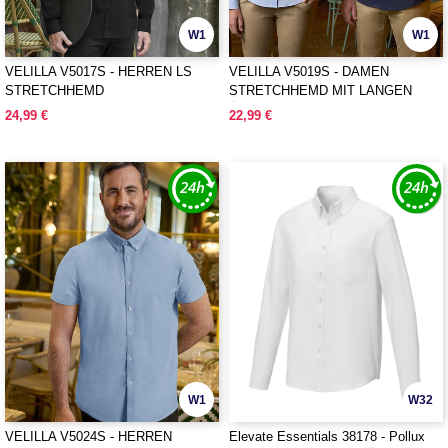
W1
W1
VELILLA V5017S - HERREN LS
VELILLA V5019S - DAMEN
STRETCHHEMD
STRETCHHEMD MIT LANGEN
ÄRMELN
24,99 €
22,99 €
W1
W32
VELILLA V5024S - HERREN
Elevate Essentials 38178 - Pollux