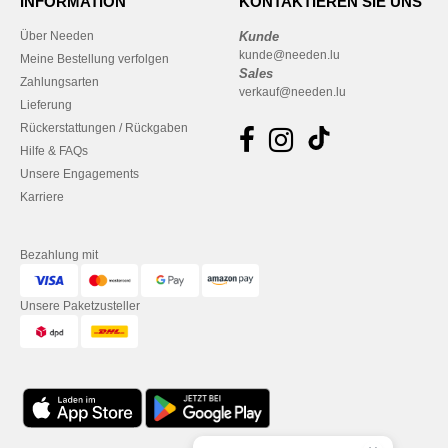
INFORMATION
KONTAKTIEREN SIE UNS
Über Needen
Kunde
kunde@needen.lu
Meine Bestellung verfolgen
Sales
Zahlungsarten
verkauf@needen.lu
Lieferung
Rückerstattungen / Rückgaben
Hilfe & FAQs
Unsere Engagements
Karriere
Bezahlung mit
Unsere Paketzusteller