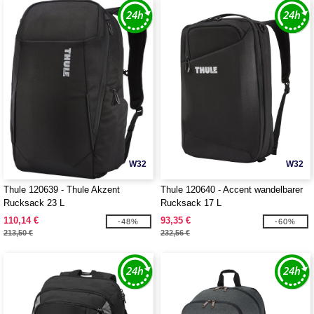
W32
W32
Thule 120639 - Thule Akzent
Thule 120640 - Accent wandelbarer
Rucksack 23 L
Rucksack 17 L
110,14 €
93,35 €
-48%
-60%
213,50 €
232,56 €