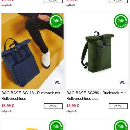
-22%
-12%
21,80 €
5,03 €
W1
W1
BAG BASE BG118 - Rucksack mit
BAG BASE BG286 - Rucksack mit
Rollverschluss
Rollverschluss aus
Recyclingmaterial
16,99 €
18,99 €
-25%
-27%
22,70 €
26,20 €