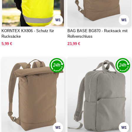
W1
W1
KORNTEX KX806 - Schutz für
BAG BASE BG870 - Rucksack mit
Rucksäcke
Rollverschluss
5,99 €
23,99 €
W1
W1