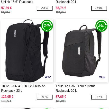
Uplink 15,6" Rucksack
Rucksack 20 L
57,89 €
88,74 €
-39%
-33%
94,73 €
131,55 €
W32
W32
Thule 120634 - ThuLe EnRoute
Thule 120636 - ThuLe Notus
Rucksack 23 L
Rucksack 20 L
122,05 €
87,65 €
-35%
-37%
187,77 €
138,19 €