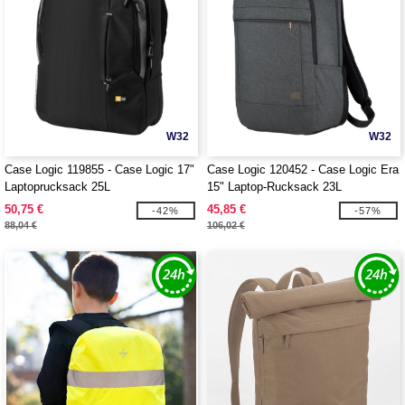
W32
W32
Case Logic 119855 - Case Logic 17"
Case Logic 120452 - Case Logic Era
Laptoprucksack 25L
15" Laptop-Rucksack 23L
50,75 €
45,85 €
-42%
-57%
88,04 €
106,02 €