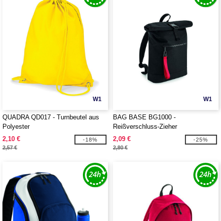
W1
W1
QUADRA QD017 - Turnbeutel aus
BAG BASE BG1000 -
Polyester
Reißverschluss-Zieher
2,10 €
2,09 €
-18%
-25%
2,57 €
2,80 €