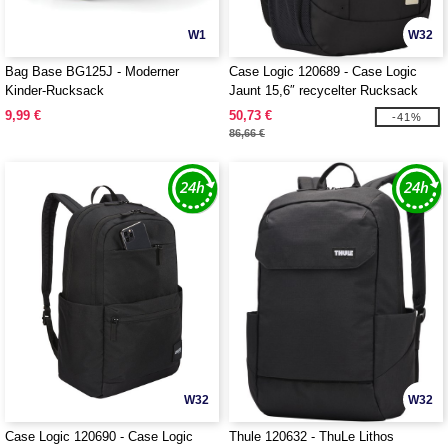
W1
W32
Bag Base BG125J - Moderner
Case Logic 120689 - Case Logic
Kinder-Rucksack
Jaunt 15,6″ recycelter Rucksack
9,99 €
50,73 €
-41%
86,66 €
W32
W32
Case Logic 120690 - Case Logic
Thule 120632 - ThuLe Lithos