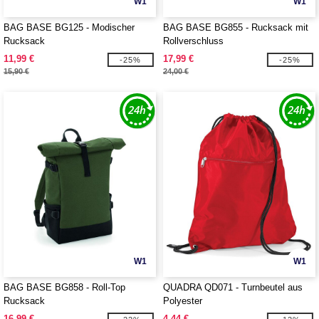
W1
W1
BAG BASE BG125 - Modischer
BAG BASE BG855 - Rucksack mit
Rucksack
Rollverschluss
11,99 €
17,99 €
-25%
-25%
15,90 €
24,00 €
W1
W1
BAG BASE BG858 - Roll-Top
QUADRA QD071 - Turnbeutel aus
Rucksack
Polyester
16,99 €
4,44 €