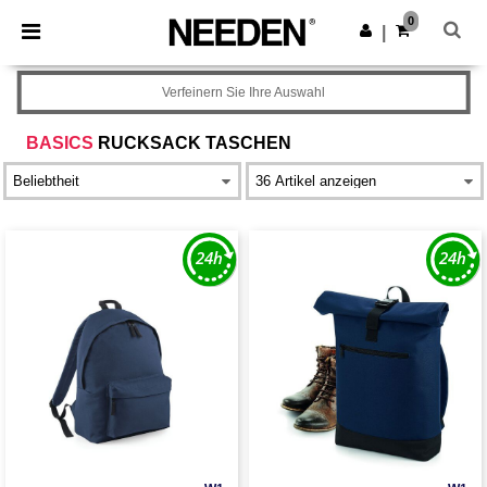
×
Needen App
0
App holen
|
Bessere Preise in der App!
Verfeinern Sie Ihre Auswahl
BASICS
RUCKSACK TASCHEN