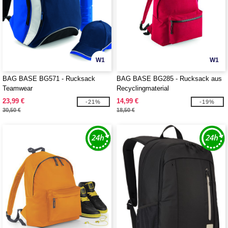
W1
W1
BAG BASE BG571 - Rucksack
BAG BASE BG285 - Rucksack aus
Teamwear
Recyclingmaterial
23,99 €
14,99 €
-21%
-19%
30,50 €
18,50 €