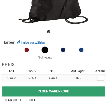
farben
farbe auswählen
Schwarz
PREIS
1-11
12-35
36 +
Auf Lager
Anzahl
6.44
5.36
4.44
166
€
€
€
0
ARTIKEL
0.00
€