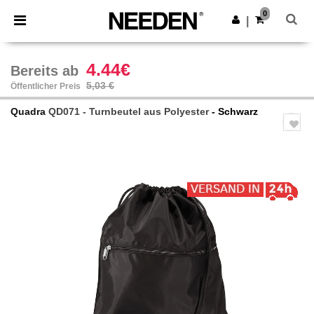
×
Needen App
0
App holen
|
Bessere Preise in der App!
4.44€
Bereits ab
5,03 €
Öffentlicher Preis
Quadra
QD071 - Turnbeutel aus Polyester
- Schwarz
Previous
Next