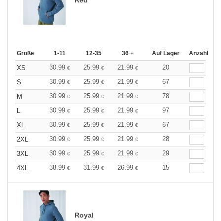
Größe
1-11
12-35
36 +
Auf Lager
Anzahl
30.99
25.99
21.99
20
XS
€
€
€
30.99
25.99
21.99
67
S
€
€
€
30.99
25.99
21.99
78
M
€
€
€
30.99
25.99
21.99
97
L
€
€
€
30.99
25.99
21.99
67
XL
€
€
€
30.99
25.99
21.99
28
2XL
€
€
€
30.99
25.99
21.99
29
3XL
€
€
€
38.99
31.99
26.99
15
4XL
€
€
€
Royal