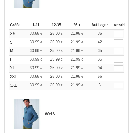
Größe
1-11
12-35
36 +
Auf Lager
Anzahl
30.99
25.99
21.99
35
XS
€
€
€
30.99
25.99
21.99
42
S
€
€
€
30.99
25.99
21.99
35
M
€
€
€
30.99
25.99
21.99
35
L
€
€
€
30.99
25.99
21.99
94
XL
€
€
€
30.99
25.99
21.99
56
2XL
€
€
€
30.99
25.99
21.99
6
3XL
€
€
€
Weiß