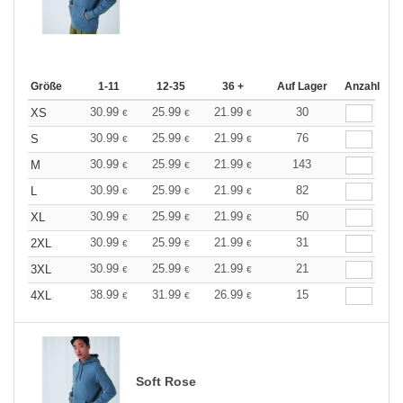
Größe
1-11
12-35
36 +
Auf Lager
Anzahl
30.99
25.99
21.99
30
XS
€
€
€
30.99
25.99
21.99
76
S
€
€
€
30.99
25.99
21.99
143
M
€
€
€
30.99
25.99
21.99
82
L
€
€
€
30.99
25.99
21.99
50
XL
€
€
€
30.99
25.99
21.99
31
2XL
€
€
€
30.99
25.99
21.99
21
3XL
€
€
€
38.99
31.99
26.99
15
4XL
€
€
€
Soft Rose