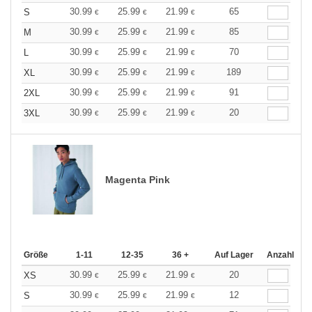
30.99
25.99
21.99
65
S
€
€
€
30.99
25.99
21.99
85
M
€
€
€
30.99
25.99
21.99
70
L
€
€
€
30.99
25.99
21.99
189
XL
€
€
€
30.99
25.99
21.99
91
2XL
€
€
€
30.99
25.99
21.99
20
3XL
€
€
€
Magenta Pink
Größe
1-11
12-35
36 +
Auf Lager
Anzahl
30.99
25.99
21.99
20
XS
€
€
€
30.99
25.99
21.99
12
S
€
€
€