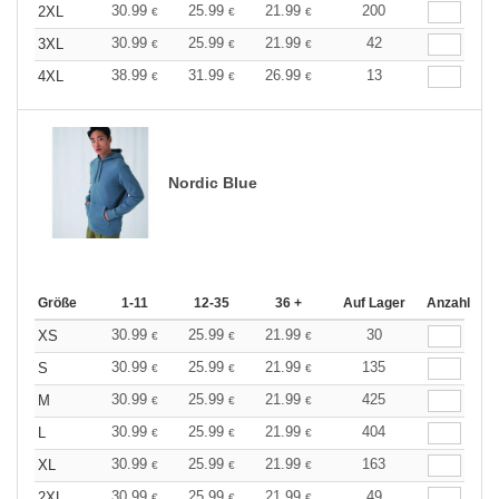
30.99
25.99
21.99
200
2XL
€
€
€
30.99
25.99
21.99
42
3XL
€
€
€
38.99
31.99
26.99
13
4XL
€
€
€
Nordic Blue
Größe
1-11
12-35
36 +
Auf Lager
Anzahl
30.99
25.99
21.99
30
XS
€
€
€
30.99
25.99
21.99
135
S
€
€
€
30.99
25.99
21.99
425
M
€
€
€
30.99
25.99
21.99
404
L
€
€
€
30.99
25.99
21.99
163
XL
€
€
€
30.99
25.99
21.99
49
2XL
€
€
€