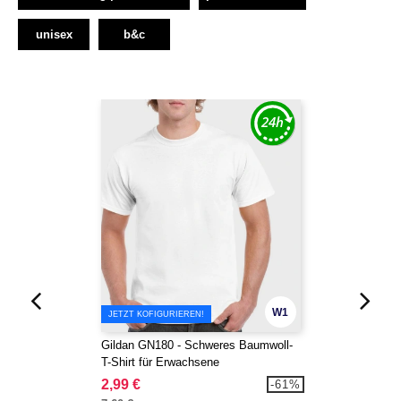
unisex
b&c
W1
JETZT KOFIGURIEREN!
Gildan GN180 - Schweres Baumwoll-
T-Shirt für Erwachsene
2,99 €
-61%