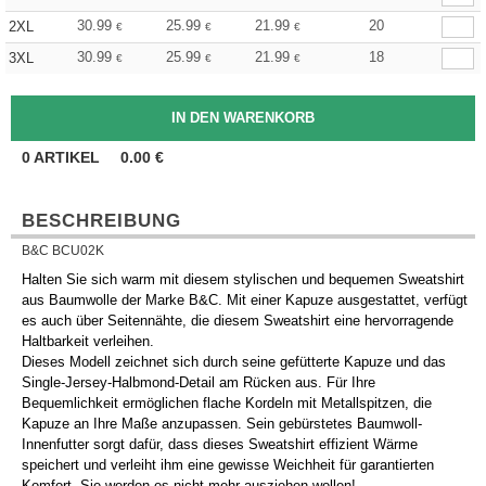
30.99
25.99
21.99
20
2XL
€
€
€
30.99
25.99
21.99
18
3XL
€
€
€
0
ARTIKEL
0.00
€
BESCHREIBUNG
B&C BCU02K
Halten Sie sich warm mit diesem stylischen und bequemen Sweatshirt
aus Baumwolle der Marke B&C. Mit einer Kapuze ausgestattet, verfügt
es auch über Seitennähte, die diesem Sweatshirt eine hervorragende
Haltbarkeit verleihen.
Dieses Modell zeichnet sich durch seine gefütterte Kapuze und das
Single-Jersey-Halbmond-Detail am Rücken aus. Für Ihre
Bequemlichkeit ermöglichen flache Kordeln mit Metallspitzen, die
Kapuze an Ihre Maße anzupassen. Sein gebürstetes Baumwoll-
Innenfutter sorgt dafür, dass dieses Sweatshirt effizient Wärme
speichert und verleiht ihm eine gewisse Weichheit für garantierten
Komfort. Sie werden es nicht mehr ausziehen wollen!