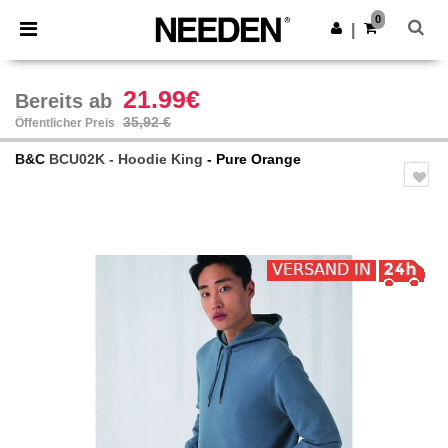
×
Needen App
0
App holen
|
Bessere Preise in der App!
21.99€
Bereits ab
35,92 €
Öffentlicher Preis
B&C
BCU02K - Hoodie King
- Pure Orange
Previous
Next