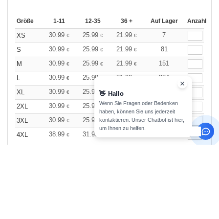
Größe
1-11
12-35
36 +
Auf Lager
Anzahl
30.99
25.99
21.99
7
XS
€
€
€
30.99
25.99
21.99
81
S
€
€
€
30.99
25.99
21.99
151
M
€
€
€
30.99
25.99
21.99
224
L
€
€
€
30.99
25.99
21.99
265
XL
€
€
€
👋
Hallo
Wenn Sie Fragen oder Bedenken
30.99
25.99
21.99
100
2XL
€
€
€
haben, können Sie uns jederzeit
30.99
25.99
21.99
24
kontaktieren. Unser Chatbot ist hier,
3XL
€
€
€
um Ihnen zu helfen.
38.99
31.99
26.99
35
4XL
€
€
€
Yellow Fizz