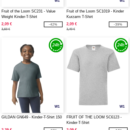
W1
W1
Fruit of the Loom SC231 - Value
Fruit of the Loom SC1019 - Kinder
Weight Kinder-T-Shirt
Kurzarm T-Shirt
2,09 €
2,09 €
-42%
-39%
3,60 €
3,40 €
W1
W1
GILDAN GN649 - Kinder-T-Shirt 150
FRUIT OF THE LOOM SC6123 -
Kinder-T-Shirt
2,39 €
2,09 €