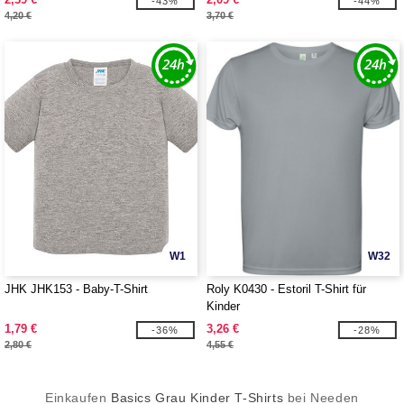
-43%
-44%
4,20 €
3,70 €
W1
W32
JHK JHK153 - Baby-T-Shirt
Roly K0430 - Estoril T-Shirt für
Kinder
1,79 €
3,26 €
-36%
-28%
2,80 €
4,55 €
Einkaufen
Basics Grau Kinder T-Shirts
bei Needen