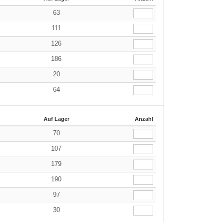
63
111
126
186
20
64
Auf Lager
Anzahl
70
107
179
190
97
30