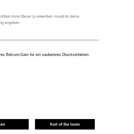
Artikel ohne Steuer zu erwerben, musst du deine
ng angeben.
es Belcoro-Garn für ein saubereres Druckverfahren.
men
fruit of the loom