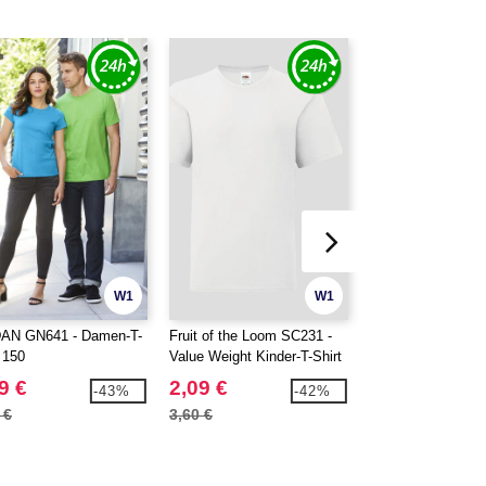
W1
W1
JETZT KOFIGURIERE
AN GN641 - Damen-T-
Fruit of the Loom SC231 -
GILDAN GN910 - 
 150
Value Weight Kinder-T-Shirt
50/50 Rundhals 2
9 €
2,09 €
9,99 €
-43%
-42%
 €
3,60 €
21,20 €