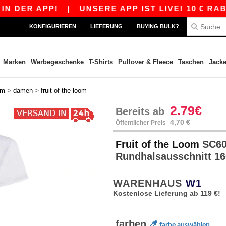
 APP!
|
UNSERE APP IST LIVE! 10 € RABATT A
KONFIGURIEREN
LIEFERUNG
BUYING BULK?
Marken
Werbegeschenke
T-Shirts
Pullover & Fleece
Taschen
Jack
>
>
rm
damen
fruit of the loom
2.79€
Bereits ab
4,70 €
Öffentlicher Preis
Fruit of the Loom
SC600
Rundhalsausschnitt 1
WARENHAUS
W1
Kostenlose Lieferung ab 119 €!
farben
farbe auswählen