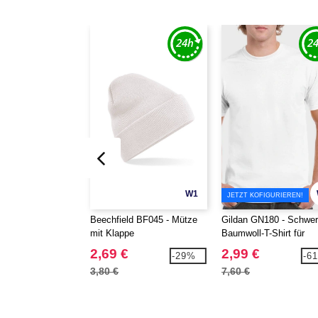
W1
JETZT KOFIGURIEREN!
Beechfield BF045 - Mütze
Gildan GN180 - Schwe
mit Klappe
Baumwoll-T-Shirt für
Erwachsene
2,69 €
2,99 €
-29%
-6
3,80 €
7,60 €