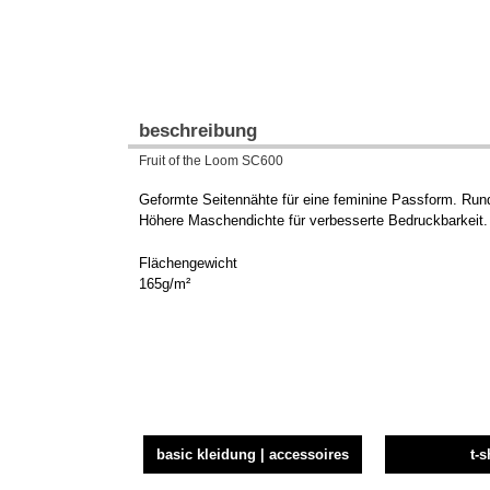
beschreibung
Fruit of the Loom SC600
Geformte Seitennähte für eine feminine Passform. Rund
Höhere Maschendichte für verbesserte Bedruckbarkeit. 
Flächengewicht
165g/m²
basic kleidung | accessoires
t-s