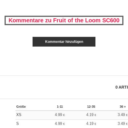
Kommentare zu Fruit of the Loom SC600
Kommentar hinzufügen
0
ART
Größe
1-11
12-35
36 +
XS
4.99
4.19
3.49
€
€
€
S
4.99
4.19
3.49
€
€
€