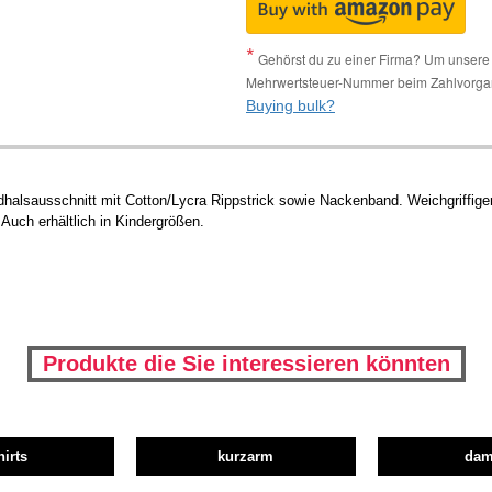
Gehörst du zu einer Firma? Um unsere 
Mehrwertsteuer-Nummer beim Zahlvorga
Buying bulk?
halsausschnitt mit Cotton/Lycra Rippstrick sowie Nackenband. Weichgriffiger
Auch erhältlich in Kindergrößen.
Produkte die Sie interessieren könnten
hirts
kurzarm
da