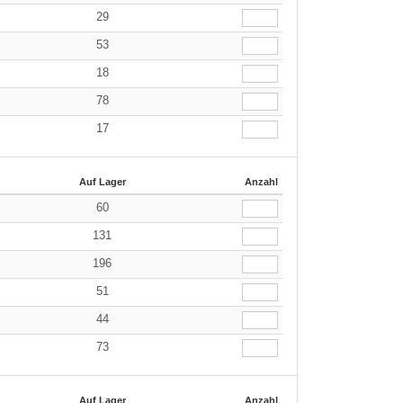
29
53
18
78
17
Auf Lager
Anzahl
60
131
196
51
44
73
Auf Lager
Anzahl