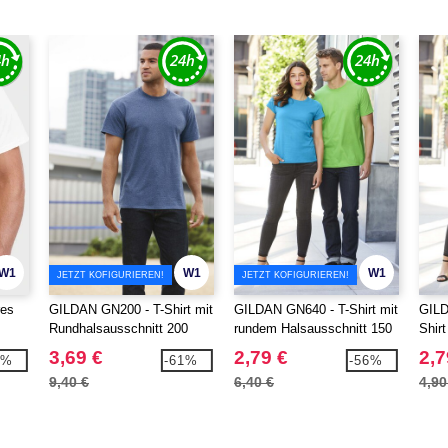
W1
W1
W1
JETZT KOFIGURIEREN!
JETZT KOFIGURIEREN!
res
GILDAN GN200 - T-Shirt mit
GILDAN GN640 - T-Shirt mit
GILD
Rundhalsausschnitt 200
rundem Halsausschnitt 150
Shirt
3,69 €
2,79 €
2,7
1%
-61%
-56%
9,40 €
6,40 €
4,90