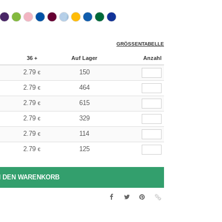
GRÖSSENTABELLE
36 +
Auf Lager
Anzahl
2.79
150
€
2.79
464
€
2.79
615
€
2.79
329
€
2.79
114
€
2.79
125
€