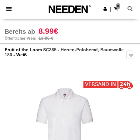
×
Needen App
0
App holen
|
Bessere Preise in der App!
8.99€
Bereits ab
13,80 €
Öffentlicher Preis
Fruit of the Loom
SC385 - Herren-Polohemd, Baumwolle
180
- Weiß
Previous
Next