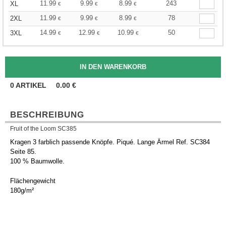
11.99
9.99
8.99
243
XL
€
€
€
11.99
9.99
8.99
78
2XL
€
€
€
14.99
12.99
10.99
50
3XL
€
€
€
0
ARTIKEL
0.00
€
BESCHREIBUNG
Fruit of the Loom SC385
Kragen 3 farblich passende Knöpfe. Piqué. Lange Ärmel Ref. SC384
Seite 85.
100 % Baumwolle.
Flächengewicht
180g/m²