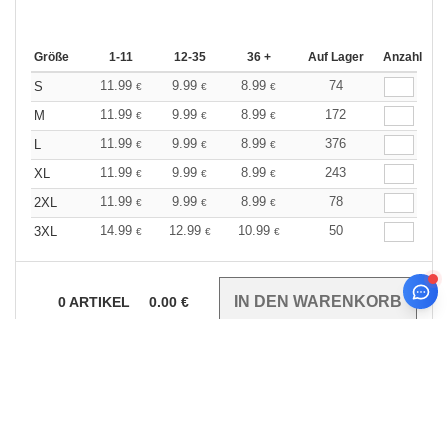
Größe
1-11
12-35
36 +
Auf Lager
Anzahl
11.99
9.99
8.99
74
S
€
€
€
11.99
9.99
8.99
172
M
€
€
€
11.99
9.99
8.99
376
L
€
€
€
11.99
9.99
8.99
243
XL
€
€
€
11.99
9.99
8.99
78
2XL
€
€
€
14.99
12.99
10.99
50
3XL
€
€
€
0
ARTIKEL
0.00
€