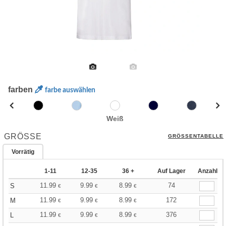
farben
farbe auswählen
Weiß
GRÖSSE
GRÖSSENTABELLE
Vorrätig
1-11
12-35
36 +
Auf Lager
Anzahl
11.99
9.99
8.99
74
S
€
€
€
11.99
9.99
8.99
172
M
€
€
€
11.99
9.99
8.99
376
L
€
€
€