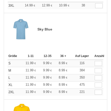
14.99
12.99
10.99
38
3XL
€
€
€
Sky Blue
Größe
1-11
12-35
36 +
Auf Lager
Anzahl
11.99
9.99
8.99
116
S
€
€
€
11.99
9.99
8.99
384
M
€
€
€
11.99
9.99
8.99
350
L
€
€
€
11.99
9.99
8.99
475
XL
€
€
€
11.99
9.99
8.99
221
2XL
€
€
€