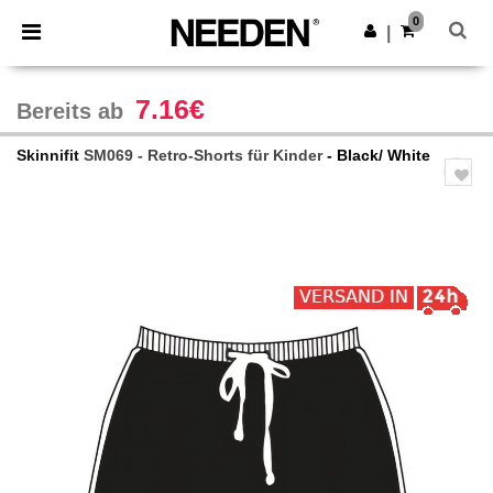
×
Needen App
0
App holen
|
Bessere Preise in der App!
7.16€
Bereits ab
Skinnifit
SM069 - Retro-Shorts für Kinder
- Black/ White
Previous
Next