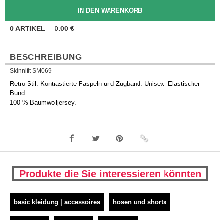
0
ARTIKEL
0.00
€
BESCHREIBUNG
Skinnifit SM069
Retro-Stil. Kontrastierte Paspeln und Zugband. Unisex. Elastischer
Bund.
100 % Baumwolljersey.
Produkte die Sie interessieren könnten
basic kleidung | accessoires
hosen und shorts