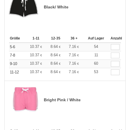
Black/ White
Größe
1-11
12-35
36 +
Auf Lager
Anzahl
10.37
8.64
7.16
54
5-6
€
€
€
10.37
8.64
7.16
11
7-8
€
€
€
10.37
8.64
7.16
60
9-10
€
€
€
10.37
8.64
7.16
53
11-12
€
€
€
Bright Pink / White