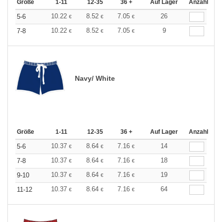
Größe
1-11
12-35
36 +
Auf Lager
Anzahl
10.22
8.52
7.05
26
5-6
€
€
€
10.22
8.52
7.05
9
7-8
€
€
€
Navy/ White
Größe
1-11
12-35
36 +
Auf Lager
Anzahl
10.37
8.64
7.16
14
5-6
€
€
€
10.37
8.64
7.16
18
7-8
€
€
€
10.37
8.64
7.16
19
9-10
€
€
€
10.37
8.64
7.16
64
11-12
€
€
€