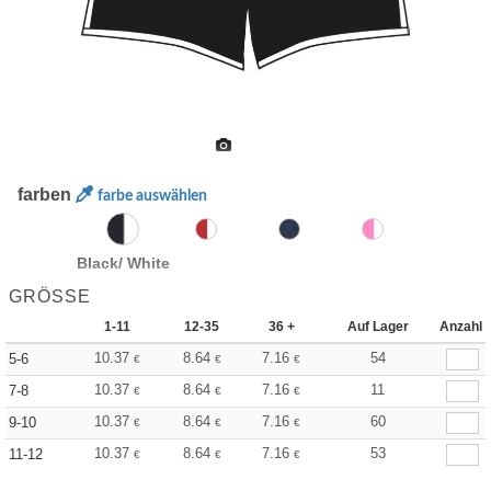
farben
farbe auswählen
Black/ White
GRÖSSE
1-11
12-35
36 +
Auf Lager
Anzahl
10.37
8.64
7.16
54
5-6
€
€
€
10.37
8.64
7.16
11
7-8
€
€
€
10.37
8.64
7.16
60
9-10
€
€
€
10.37
8.64
7.16
53
11-12
€
€
€