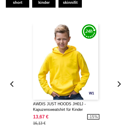
short
kinder
skinnifit
W1
AWDIS JUST HOODS JH01J -
Kapuzensweatshirt für Kinder
13,67 €
-15%
16,13 €