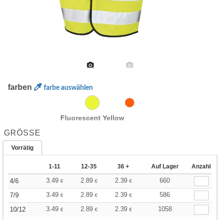
farben
farbe auswählen
Fluorescent Yellow
GRÖSSE
Vorrätig
1-11
12-35
36 +
Auf Lager
Anzahl
3.49
2.89
2.39
660
4/6
€
€
€
3.49
2.89
2.39
586
7/9
€
€
€
3.49
2.89
2.39
1058
10/12
€
€
€