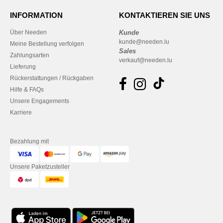
INFORMATION
KONTAKTIEREN SIE UNS
Über Needen
Kunde
kunde@needen.lu
Meine Bestellung verfolgen
Sales
Zahlungsarten
verkauf@needen.lu
Lieferung
Rückerstattungen / Rückgaben
Hilfe & FAQs
Unsere Engagements
Karriere
Bezahlung mit
Unsere Paketzusteller