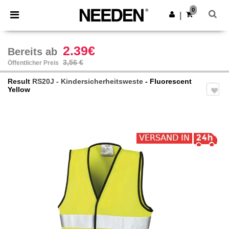
×
Needen App
0
App holen
|
Bessere Preise in der App!
2.39€
Bereits ab
3,56 €
Öffentlicher Preis
Result
RS20J - Kindersicherheitsweste
- Fluorescent
Yellow
Previous
Next