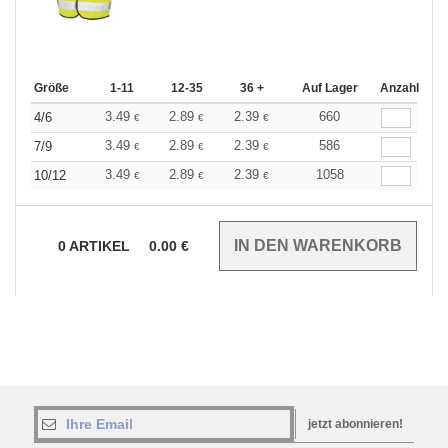
Größe
1-11
12-35
36 +
Auf Lager
Anzahl
3.49
2.89
2.39
660
4/6
€
€
€
3.49
2.89
2.39
586
7/9
€
€
€
3.49
2.89
2.39
1058
10/12
€
€
€
0
ARTIKEL
0.00
€
jetzt abonnieren!