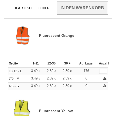
0
ARTIKEL
0.00
€
Fluorescent Orange
Größe
1-11
12-35
36 +
Auf Lager
Anzahl
3.49
2.89
2.39
176
10/12 - L
€
€
€
3.49
2.89
2.39
0
7/9 - M
€
€
€
3.49
2.89
2.39
0
4/6 - S
€
€
€
Fluorescent Yellow