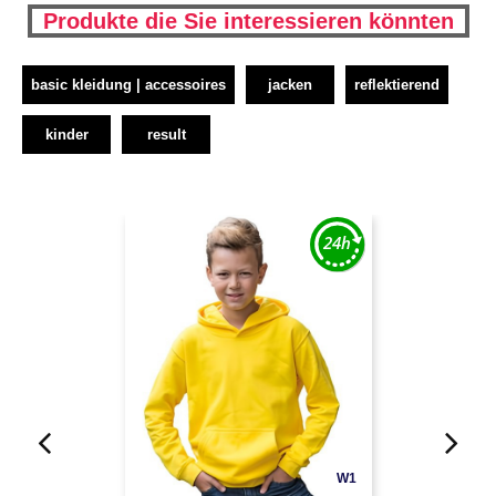
Produkte die Sie interessieren könnten
basic kleidung | accessoires
jacken
reflektierend
kinder
result
W1