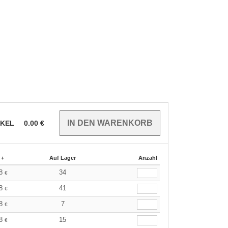
IKEL
0.00
€
 +
Auf Lager
Anzahl
48
34
€
48
41
€
48
7
€
48
15
€