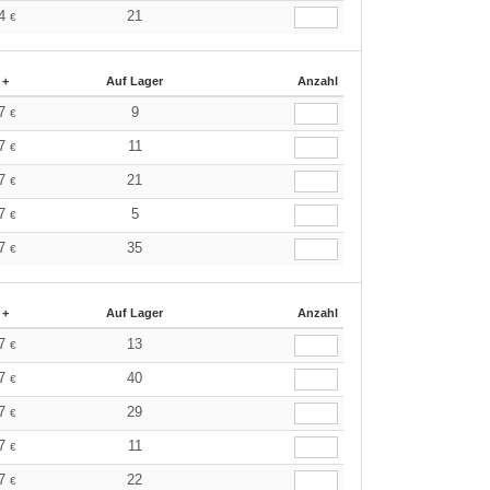
94
21
€
 +
Auf Lager
Anzahl
67
9
€
67
11
€
67
21
€
67
5
€
57
35
€
 +
Auf Lager
Anzahl
67
13
€
67
40
€
67
29
€
67
11
€
57
22
€