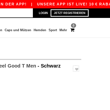
 APP!
|
UNSERE APP IST LIVE! 10 € RABATT A
LOGIN
JETZT REGISTRIEREN
0
en
Caps und Mützen
Hemden
Sport
Mehr
Feel Good T Men
- Schwarz