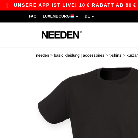
NSERE APP IST LIVE! 10 € RABATT AB 80 € MIT 
FAQ
LUXEMBOURG
DE
>
>
>
needen
basic kleidung | accessoires
t-shirts
kurza