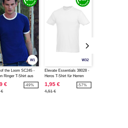
W1
W32
t of the Loom SC245 -
Elevate Essentials 38028 -
Elevate NXT 37506
en Ringer T-Shirt aus
Heros T-Shirt für Herren
T-Shirt aus GOTS
 Baumwolle
zertifizierter Bio
9 €
1,95 €
4,73 €
-49%
-57%
für Herren
 €
4,51 €
13,08 €