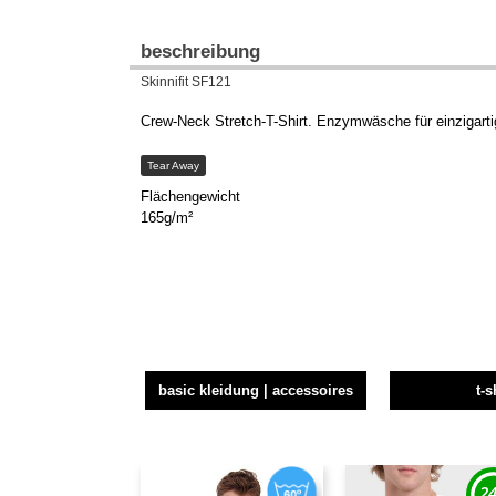
beschreibung
Skinnifit SF121
Crew-Neck Stretch-T-Shirt. Enzymwäsche für einzigarti
Tear Away
Flächengewicht
165g/m²
basic kleidung | accessoires
t-s