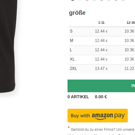
größe
1-11
12-35
S
12.44
10.36
€
M
12.44
10.36
€
L
12.44
10.36
€
XL
12.44
10.36
€
2XL
13.47
11.22
€
0
ARTIKEL
0.00
€
Gehörst du zu einer Firma? Um unsere 