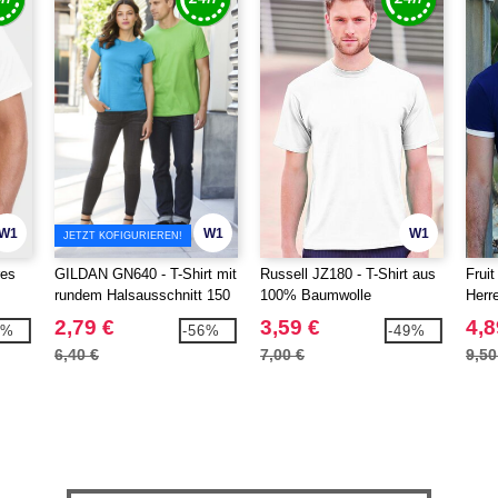
W1
W1
W1
JETZT KOFIGURIEREN!
res
GILDAN GN640 - T-Shirt mit
Russell JZ180 - T-Shirt aus
Frui
rundem Halsausschnitt 150
100% Baumwolle
Herr
100%
2,79 €
3,59 €
4,8
1%
-56%
-49%
6,40 €
7,00 €
9,50