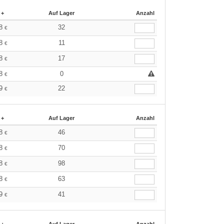
 +
Auf Lager
Anzahl
58
32
€
58
11
€
58
17
€
58
0
€
29
22
€
 +
Auf Lager
Anzahl
58
46
€
58
70
€
58
98
€
58
63
€
29
41
€