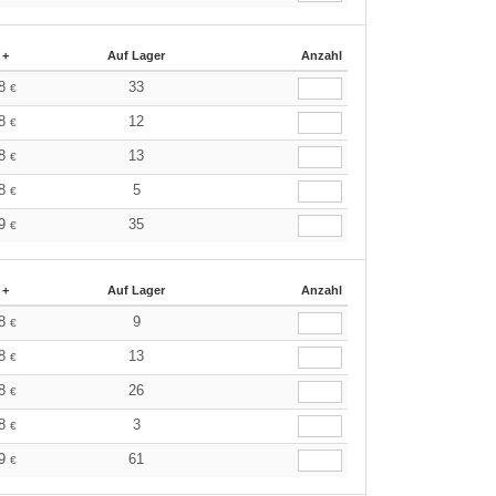
 +
Auf Lager
Anzahl
58
33
€
58
12
€
58
13
€
58
5
€
29
35
€
 +
Auf Lager
Anzahl
58
9
€
58
13
€
58
26
€
58
3
€
29
61
€