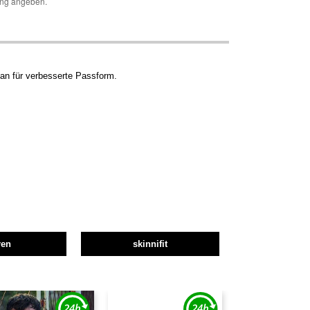
ng angeben.
han für verbesserte Passform.
ren
skinnifit