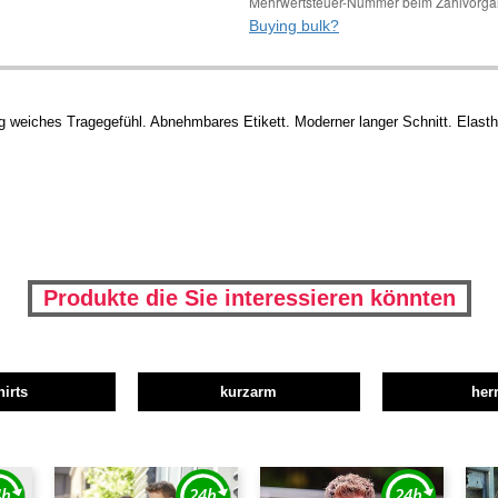
Mehrwertsteuer-Nummer beim Zahlvorga
Buying bulk?
g weiches Tragegefühl. Abnehmbares Etikett. Moderner langer Schnitt. Elast
Produkte die Sie interessieren könnten
hirts
kurzarm
her