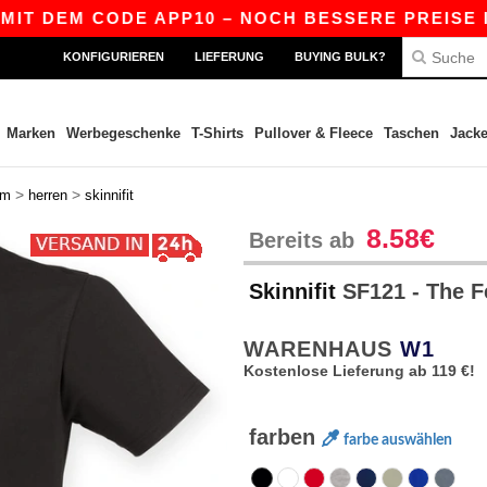
DEM CODE APP10 – NOCH BESSERE PREISE IN DER
KONFIGURIEREN
LIEFERUNG
BUYING BULK?
Marken
Werbegeschenke
T-Shirts
Pullover & Fleece
Taschen
Jack
>
>
rm
herren
skinnifit
8.58€
Bereits ab
Skinnifit
SF121 - The 
WARENHAUS
W1
Kostenlose Lieferung ab 119 €!
farben
farbe auswählen