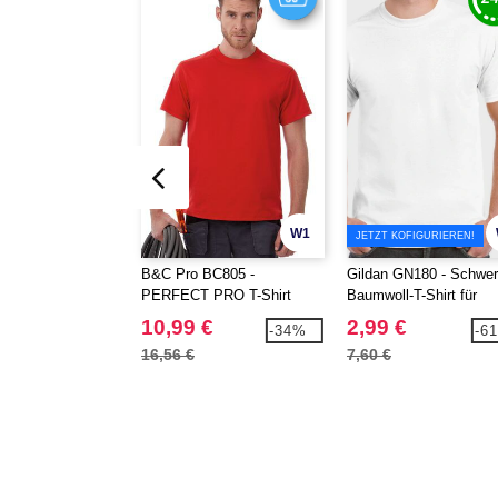
W1
JETZT KOFIGURIEREN!
B&C Pro BC805 -
Gildan GN180 - Schwe
PERFECT PRO T-Shirt
Baumwoll-T-Shirt für
Erwachsene
10,99 €
2,99 €
-34%
-6
16,56 €
7,60 €