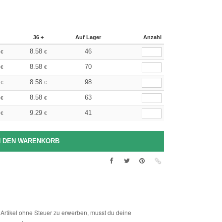
36 +
Auf Lager
Anzahl
8.58
46
€
€
8.58
70
€
€
8.58
98
€
€
8.58
63
€
€
9.29
41
€
€
Artikel ohne Steuer zu erwerben, musst du deine