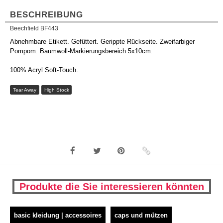
BESCHREIBUNG
Beechfield BF443
Abnehmbare Etikett. Gefüttert. Gerippte Rückseite. Zweifarbiger
Pompom. Baumwoll-Markierungsbereich 5x10cm.
100% Acryl Soft-Touch.
Tear Away
High Stock
Produkte die Sie interessieren könnten
basic kleidung | accessoires
caps und mützen