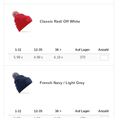
Classic Red/ Off White
1-11
12-35
36 +
Auf Lager
Anzahl
5.99
4.99
4.19
370
€
€
€
French Navy / Light Grey
1-11
12-35
36 +
Auf Lager
Anzahl