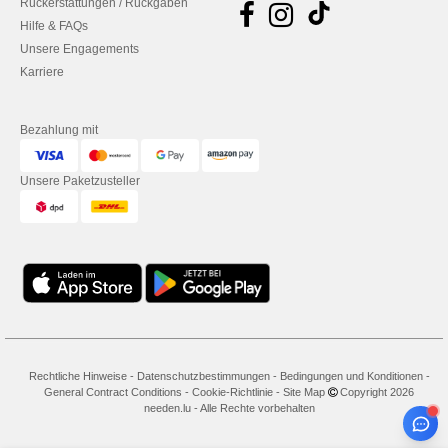
Rückerstattungen / Rückgaben
Hilfe & FAQs
Unsere Engagements
Karriere
Bezahlung mit
Unsere Paketzusteller
Rechtliche Hinweise
-
Datenschutzbestimmungen
-
Bedingungen und Konditionen
-
General Contract Conditions
-
Cookie-Richtlinie
-
Site Map
Copyright 2026
needen.lu - Alle Rechte vorbehalten