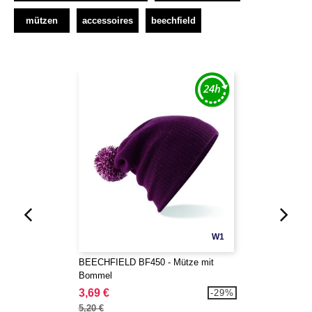
mützen
accessoires
beechfield
W1
BEECHFIELD BF450 - Mütze mit
Bommel
3,69 €
-29%
5,20 €