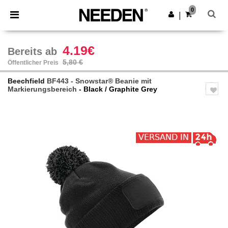
×
Needen App
0
App holen
|
Bessere Preise in der App!
4.19€
Bereits ab
5,80 €
Öffentlicher Preis
Beechfield
BF443 - Snowstar® Beanie mit
Markierungsbereich
- Black / Graphite Grey
Previous
Next