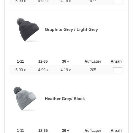
5.99
4.99
4.19
477
€
€
€
Graphite Grey / Light Grey
1-11
12-35
36 +
Auf Lager
Anzahl
5.99
4.99
4.19
205
€
€
€
Heather Grey/ Black
1-11
12-35
36 +
Auf Lager
Anzahl