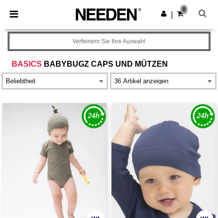
×
Needen App
0
App holen
|
Bessere Preise in der App!
Verfeinern Sie Ihre Auswahl
BASICS
BABYBUGZ CAPS UND MÜTZEN