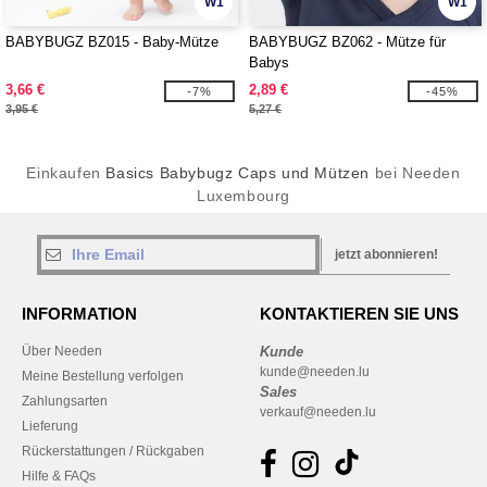
W1
W1
BABYBUGZ BZ015 - Baby-Mütze
BABYBUGZ BZ062 - Mütze für
Babys
3,66 €
2,89 €
-7%
-45%
3,95 €
5,27 €
Einkaufen
Basics Babybugz Caps und Mützen
bei Needen
Luxembourg
jetzt abonnieren!
INFORMATION
KONTAKTIEREN SIE UNS
Über Needen
Kunde
kunde@needen.lu
Meine Bestellung verfolgen
Sales
Zahlungsarten
verkauf@needen.lu
Lieferung
Rückerstattungen / Rückgaben
Hilfe & FAQs