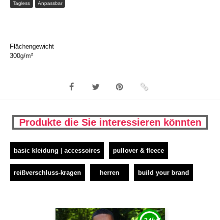
Tagless
Anpassbar
Flächengewicht
300g/m²
Produkte die Sie interessieren könnten
basic kleidung | accessoires
pullover & fleece
reißverschluss-kragen
herren
build your brand