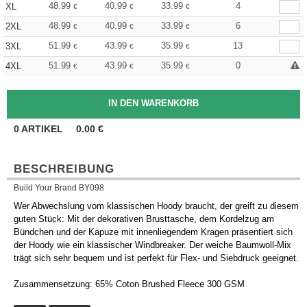
48.99
40.99
33.99
4
XL
€
€
€
48.99
40.99
33.99
6
2XL
€
€
€
51.99
43.99
35.99
13
3XL
€
€
€
51.99
43.99
35.99
0
4XL
€
€
€
0
ARTIKEL
0.00
€
BESCHREIBUNG
Build Your Brand BY098
Wer Abwechslung vom klassischen Hoody braucht, der greift zu diesem
guten Stück: Mit der dekorativen Brusttasche, dem Kordelzug am
Bündchen und der Kapuze mit innenliegendem Kragen präsentiert sich
der Hoody wie ein klassischer Windbreaker. Der weiche Baumwoll-Mix
trägt sich sehr bequem und ist perfekt für Flex- und Siebdruck geeignet.
Zusammensetzung: 65% Coton Brushed Fleece 300 GSM