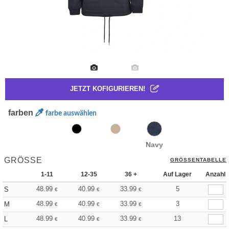
JETZT KOFIGURIEREN!
farben
farbe auswählen
Navy
GRÖSSE
GRÖSSENTABELLE
1-11
12-35
36 +
Auf Lager
Anzahl
48.99
40.99
33.99
5
S
€
€
€
48.99
40.99
33.99
3
M
€
€
€
48.99
40.99
33.99
13
L
€
€
€