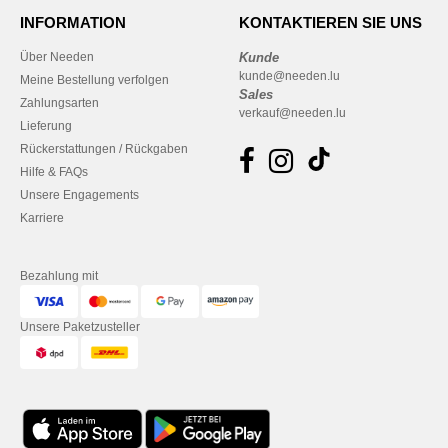
INFORMATION
KONTAKTIEREN SIE UNS
Über Needen
Kunde
kunde@needen.lu
Meine Bestellung verfolgen
Sales
Zahlungsarten
verkauf@needen.lu
Lieferung
Rückerstattungen / Rückgaben
Hilfe & FAQs
Unsere Engagements
Karriere
Bezahlung mit
Unsere Paketzusteller