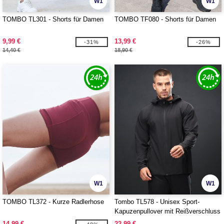
W1
W1
TOMBO TL301 - Shorts für Damen
TOMBO TF080 - Shorts für Damen
9,99 €
13,99 €
-31%
-26%
14,40 €
18,90 €
W1
W1
TOMBO TL372 - Kurze Radlerhose
Tombo TL578 - Unisex Sport-
Kapuzenpullover mit Reißverschluss
14,99 €
22,99 €