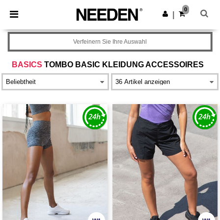
×
Needen App
0
App holen
|
Bessere Preise in der App!
Verfeinern Sie Ihre Auswahl
BASICS
TOMBO BASIC KLEIDUNG ACCESSOIRES