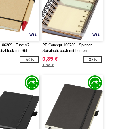
W32
W32
106269 - Zuse A7
PF Concept 106736 - Spinner
tizblock mit Stift
Spiralnotizbuch mit bunten
Haftnotizen
0,85 €
-59%
-38%
1,38 €