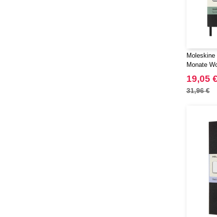
Moleskine 
Monate Wo
Format
19,05 
31,96 €