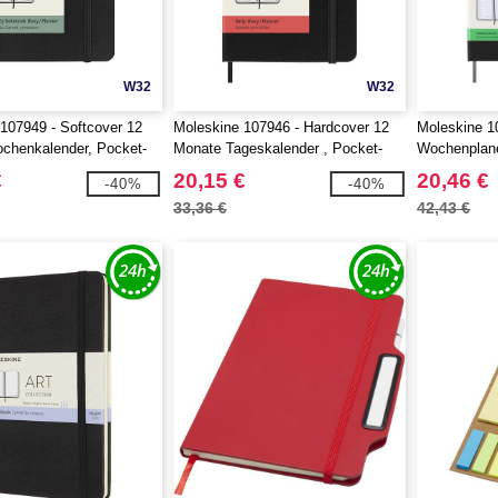
W32
W32
107949 - Softcover 12
Moleskine 107946 - Hardcover 12
Moleskine 1
chenkalender, Pocket-
Monate Tageskalender , Pocket-
Wochenplaner
Format
€
20,15 €
20,46 €
-40%
-40%
33,36 €
42,43 €