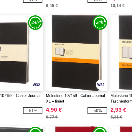
6,45 €
10,14 €
W32
W32
107158 - Cahier Journal
Moleskine 107159 - Cahier Journal
Moleskine 10
XL – liniert
Taschenforma
4,90 €
2,93 €
-51%
-50%
9,77 €
5,31 €