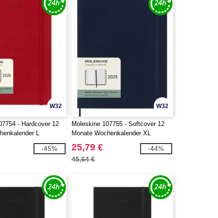
W32
W32
07754 - Hardcover 12
Moleskine 107755 - Softcover 12
henkalender L
Monate Wochenkalender XL
25,79 €
-45%
-44%
45,64 €