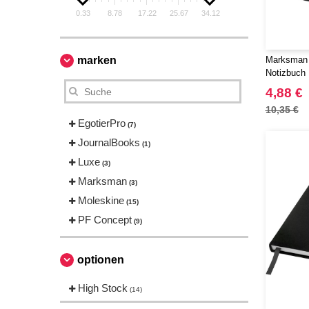
0.33
8.78
17.22
25.67
34.12
marken
Marksman 
Notizbuch
4,88 €
10,35 €
EgotierPro
(7)
JournalBooks
(1)
Luxe
(3)
Marksman
(3)
Moleskine
(15)
PF Concept
(9)
optionen
High Stock
(14)