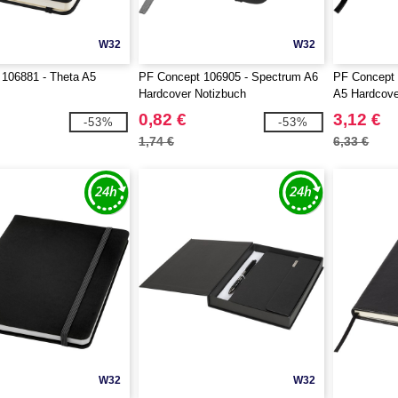
W32
W32
106881 - Theta A5
PF Concept 106905 - Spectrum A6
PF Concept 
Hardcover Notizbuch
A5 Hardcove
0,82 €
3,12 €
-53%
-53%
1,74 €
6,33 €
W32
W32