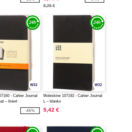
8,25 €
W32
W32
7160 - Cahier Journal
Moleskine 107192 - Cahier Journal
t – liniert
L – blanko
5,42 €
-45%