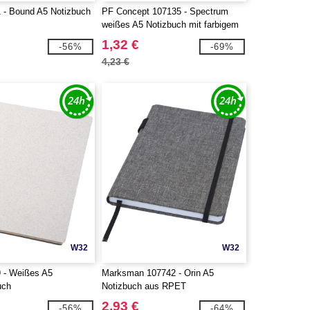
 - Bound A5 Notizbuch
PF Concept 107135 - Spectrum
weißes A5 Notizbuch mit farbigem
Gummiband
1,32 €
-56%
-69%
4,23 €
W32
W32
 - Weißes A5
Marksman 107742 - Orin A5
uch
Notizbuch aus RPET
2,93 €
-56%
-64%