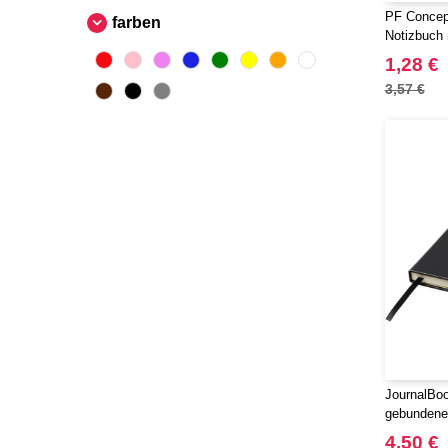
PF Concep
farben
Notizbuch 
1,28 €
3,57 €
JournalBo
gebundene
4,50 €