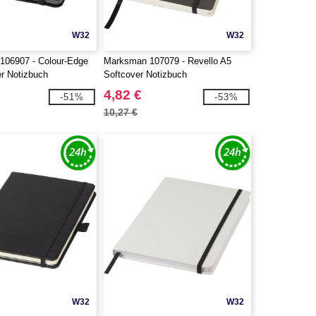
W32
W32
106907 - Colour-Edge
Marksman 107079 - Revello A5
r Notizbuch
Softcover Notizbuch
4,82 €
-51%
-53%
10,27 €
W32
W32