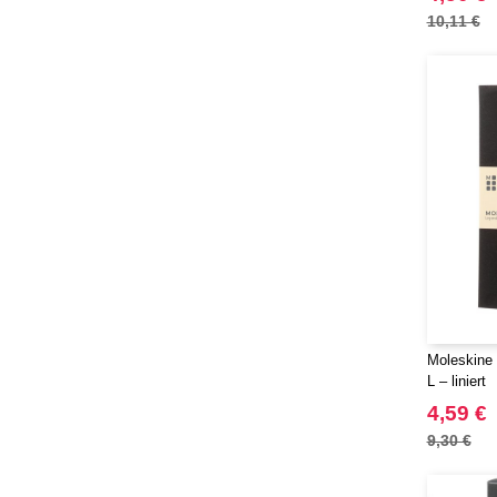
10,11 €
Moleskine 
L – liniert
4,59 €
9,30 €