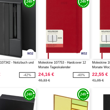
W32
W32
107342 - Notizbuch und
Moleskine 107753 - Hardcover 12
Moleskine 1
Monate Tageskalender
Monate Woc
€
24,16 €
22,55 €
-42%
-40%
40,33 €
41,05 €