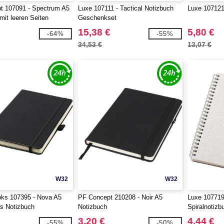
t 107091 - Spectrum A5
Luxe 107111 - Tactical Notizbuch
Luxe 107121
mit leeren Seiten
Geschenkset
15,38 €
5,80 €
-64%
-55%
34,53 €
13,07 €
W32
W32
oks 107395 - Nova A5
PF Concept 210208 - Noir A5
Luxe 107719
s Notizbuch
Notizbuch
Spiralnotizb
3,20 €
4,44 €
-55%
-50%