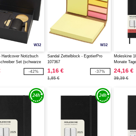
W32
W32
 Hardcover Notizbuch
Sandal Zettelblock - EgotierPro
Moleskine 1
chreiber Set (schwarze
107367
Monate Tage
otierPro 107912
€
1,16 €
24,16 €
-42%
-37%
1,85 €
39,39 €