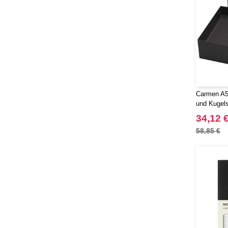
Carmen A5
und Kugels
Mine) - Eg
34,12 
58,85 €