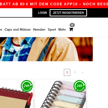
B 80 € MIT DEM CODE APP10 – NOCH BESSERE PRE
LOGIN
JETZT REGISTRIEREN
0
en
Caps und Mützen
Hemden
Sport
Mehr
1
2
»