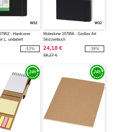
W32
W32
07952 - Hardcover
Moleskine 107956 - Großes Art
 L, undatiert
Skizzenbuch
24,18 €
-52%
-38%
39,27 €