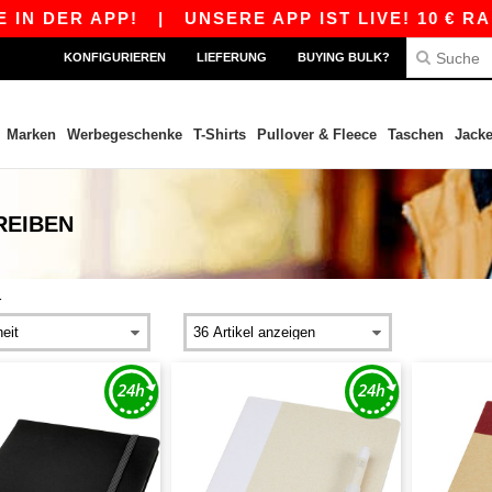
 APP!
|
UNSERE APP IST LIVE! 10 € RABATT A
KONFIGURIEREN
LIEFERUNG
BUYING BULK?
Marken
Werbegeschenke
T-Shirts
Pullover & Fleece
Taschen
Jack
REIBEN
r