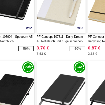
W32
W32
t 106904 - Spectrum A5
PF Concept 107811 - Dairy Dream
PF Concept 
 Notizbuch
A5 Notizbuch und Kugelschreiber-
Recycling No
Set aus recyceltem Milchkarton
3,76 €
0,87 €
-59%
-50%
7,53 €
2,13 €