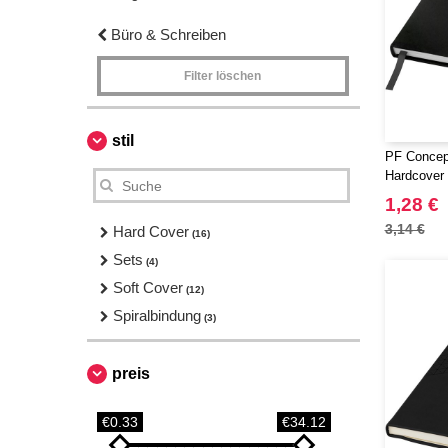
Büro & Schreiben
Filter löschen
stil
PF Concep
Hardcover
1,28 €
3,14 €
Hard Cover
(16)
Sets
(4)
Soft Cover
(12)
Spiralbindung
(3)
preis
€0.33
€34.12