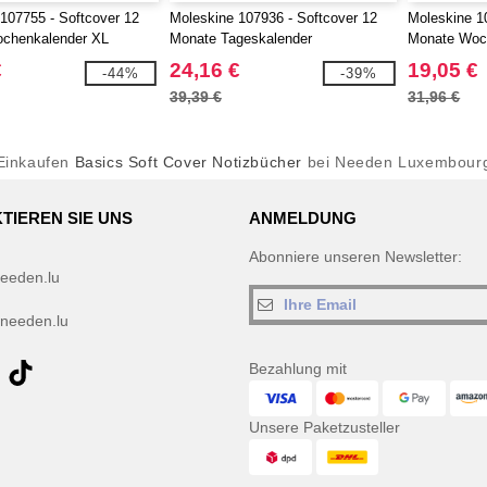
107755 - Softcover 12
Moleskine 107936 - Softcover 12
Moleskine 1
chenkalender XL
Monate Tageskalender
Monate Woch
Format
€
24,16 €
19,05 €
-44%
-39%
39,39 €
31,96 €
Einkaufen
Basics Soft Cover Notizbücher
bei Needen Luxembour
TIEREN SIE UNS
ANMELDUNG
Abonniere unseren Newsletter:
eeden.lu
needen.lu
Bezahlung mit
Unsere Paketzusteller