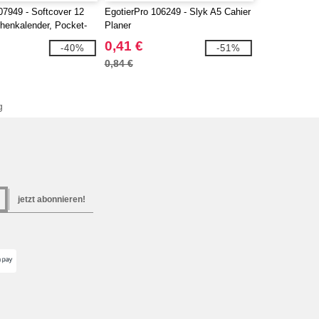
07949 - Softcover 12
EgotierPro 106249 - Slyk A5 Cahier
enkalender, Pocket-
Planer
0,41 €
-40%
-51%
0,84 €
g
jetzt abonnieren!