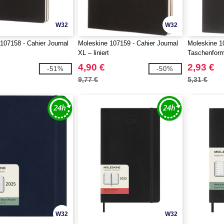
W32
W32
107158 - Cahier Journal
Moleskine 107159 - Cahier Journal
Moleskine 10
XL – liniert
Taschenforma
4,90 €
2,93 €
-51%
-50%
9,77 €
5,31 €
W32
W32