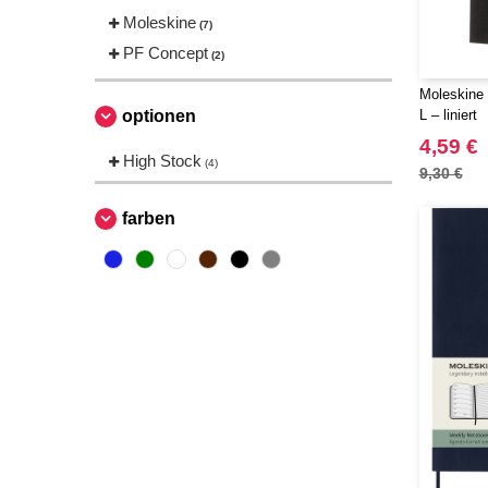
Moleskine
(7)
PF Concept
(2)
Moleskine 
optionen
L – liniert
4,59 €
High Stock
(4)
9,30 €
farben