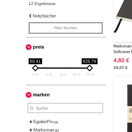
12 Ergebnisse.
Notizbücher
Filter löschen
Marksman 
preis
Softcover 
4,82 €
€0.41
€25.79
10,27 €
0.41
6.75
13.1
19.44
25.79
marken
EgotierPro
(1)
Marksman
(2)