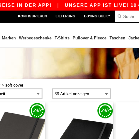
E IN DER APP!
|
UNSERE APP IST LIVE! 10 € 
KONFIGURIEREN
LIEFERUNG
BUYING BULK?
Marken
Werbegeschenke
T-Shirts
Pullover & Fleece
Taschen
Jack
>
r
soft cover