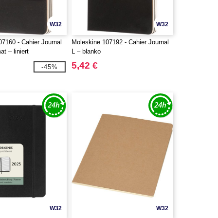
W32
W32
7160 - Cahier Journal
Moleskine 107192 - Cahier Journal
t – liniert
L – blanko
5,42 €
-45%
W32
W32