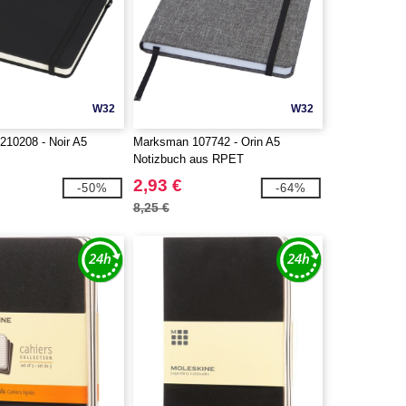
W32
W32
210208 - Noir A5
Marksman 107742 - Orin A5
Notizbuch aus RPET
2,93 €
-50%
-64%
8,25 €