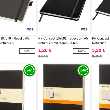
W32
W32
107079 - Revello A5
PF Concept 107091 - Spectrum A5
PF Concept 
Notizbuch
Notizbuch mit leeren Seiten
Notizbuch
1,28 €
3,20 €
-53%
-64%
3,57 €
6,45 €