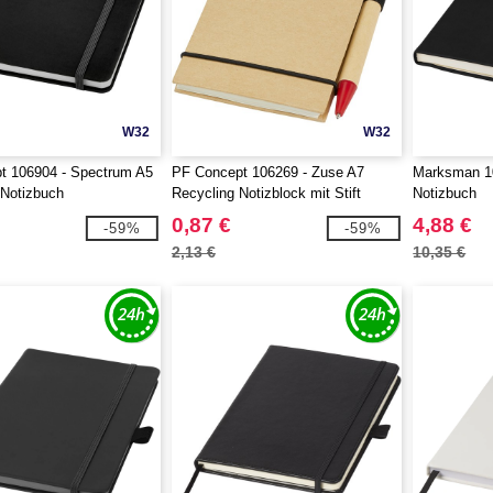
W32
W32
t 106904 - Spectrum A5
PF Concept 106269 - Zuse A7
Marksman 10
 Notizbuch
Recycling Notizblock mit Stift
Notizbuch
0,87 €
4,88 €
-59%
-59%
2,13 €
10,35 €