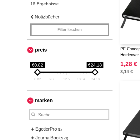
16 Ergebnisse.
Notizbücher
Filter löschen
PF Concep
preis
Hardcover
1,28 €
€0.82
€24.18
3,14 €
0.82
6.66
12.5
18.34
24.18
marken
EgotierPro
(1)
JournalBooks
(1)