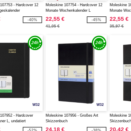
107753 - Hardcover 12
Moleskine 107754 - Hardcover 12
Moleskine 1
geskalender
Monate Wochenkalender L
Monate Woch
€
22,55 €
22,55 €
-40%
-45%
41,05 €
35,97 €
W32
W32
107952 - Hardcover
Moleskine 107956 - Großes Art
Moleskine 10
er L, undatiert
Skizzenbuch
Skizzenbuc
€
24,18 €
20,42 €
-52%
-38%