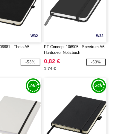
W32
W32
6881 - Theta A5
PF Concept 106905 - Spectrum A6
Hardcover Notizbuch
0,82 €
-53%
-53%
1,74 €