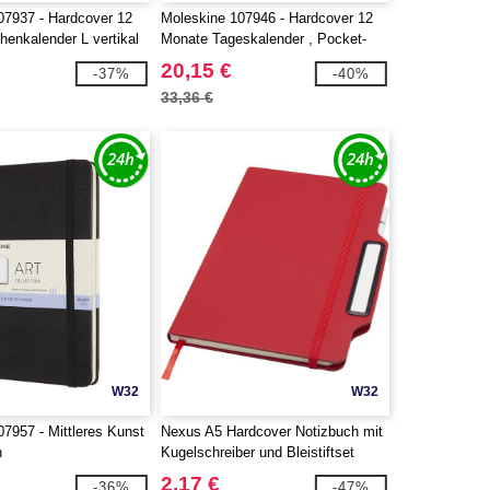
07937 - Hardcover 12
Moleskine 107946 - Hardcover 12
enkalender L vertikal
Monate Tageskalender , Pocket-
Format
20,15 €
-37%
-40%
33,36 €
W32
W32
7957 - Mittleres Kunst
Nexus A5 Hardcover Notizbuch mit
h
Kugelschreiber und Bleistiftset
(schwarze Mine) - EgotierPro
2,17 €
-36%
-47%