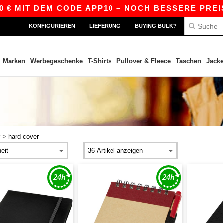
 MIT DEM CODE APP10 – NOCH BESSERE PREISE I
KONFIGURIEREN
LIEFERUNG
BUYING BULK?
Marken
Werbegeschenke
T-Shirts
Pullover & Fleece
Taschen
Jack
>
r
hard cover