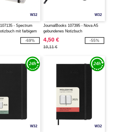
W32
W32
107135 - Spectrum
JournalBooks 107395 - Nova A5
otizbuch mit farbigem
gebundenes Notizbuch
4,50 €
-69%
-55%
10,11 €
W32
W32