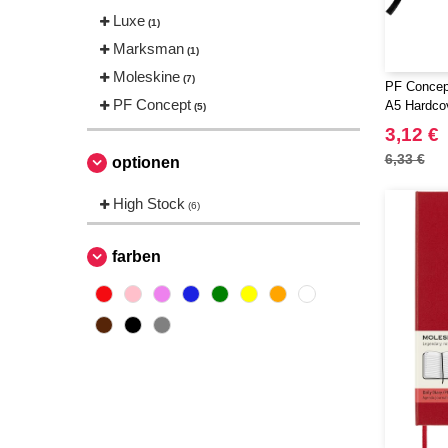
Luxe
(1)
Marksman
(1)
Moleskine
(7)
PF Concep
PF Concept
A5 Hardco
(5)
3,12 €
6,33 €
optionen
High Stock
(6)
farben