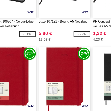
W32
W32
t 106907 - Colour-Edge
Luxe 107121 - Bound A5 Notizbuch
PF Concept 
ver Notizbuch
weißes A5 N
Gummiband
5,80 €
1,32 €
-51%
-56%
13,07 €
4,23 €
W32
W32