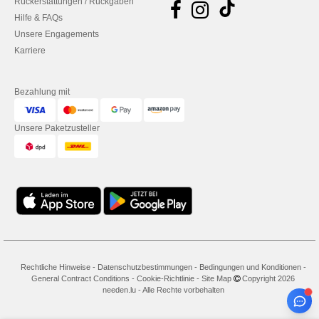
Rückerstattungen / Rückgaben
Hilfe & FAQs
Unsere Engagements
Karriere
Bezahlung mit
Unsere Paketzusteller
Rechtliche Hinweise
-
Datenschutzbestimmungen
-
Bedingungen und Konditionen
-
General Contract Conditions
-
Cookie-Richtlinie
-
Site Map
Copyright 2026
needen.lu - Alle Rechte vorbehalten