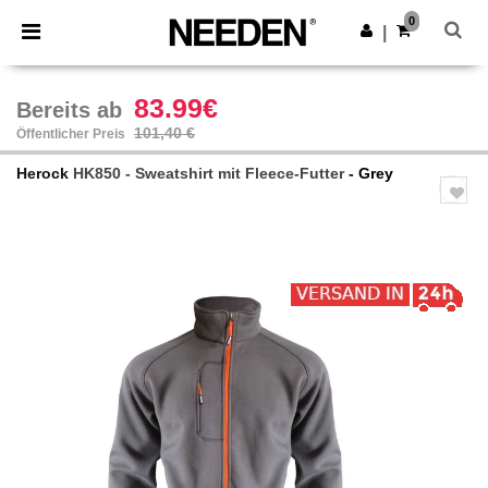
×
Needen App
0
App holen
|
Bessere Preise in der App!
83.99€
Bereits ab
101,40 €
Öffentlicher Preis
Herock
HK850 - Sweatshirt mit Fleece-Futter
- Grey
Previous
Next