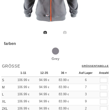
farben
Grey
GRÖSSE
GRÖSSENTABELLE
1-11
12-35
36 +
Auf Lager
Anzahl
106.99
94.99
83.99
6
S
€
€
€
106.99
94.99
83.99
7
M
€
€
€
106.99
94.99
83.99
3
L
€
€
€
106.99
94.99
83.99
9
XL
€
€
€
106.99
94.99
83.99
2
2XL
€
€
€