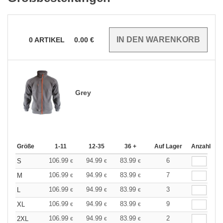
0
ARTIKEL
0.00
€
Grey
Größe
1-11
12-35
36 +
Auf Lager
Anzahl
106.99
94.99
83.99
6
S
€
€
€
106.99
94.99
83.99
7
M
€
€
€
106.99
94.99
83.99
3
L
€
€
€
106.99
94.99
83.99
9
XL
€
€
€
106.99
94.99
83.99
2
2XL
€
€
€