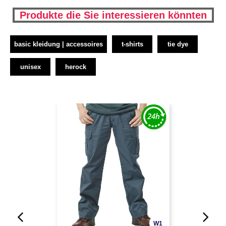
Produkte die Sie interessieren könnten
basic kleidung | accessoires
t-shirts
tie dye
unisex
herock
W1