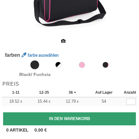
farben
farbe auswählen
Black/ Fuchsia
PREIS
1-11
12-35
36 +
Auf Lager
Anzahl
18.52
15.44
12.79
54
€
€
€
0
ARTIKEL
0.00
€