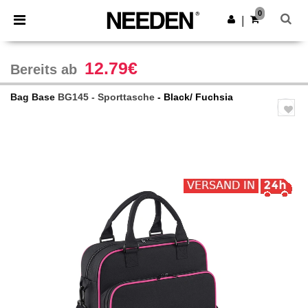
×
Needen App
0
App holen
|
Bessere Preise in der App!
12.79€
Bereits ab
Bag Base
BG145 - Sporttasche
- Black/ Fuchsia
Previous
Next