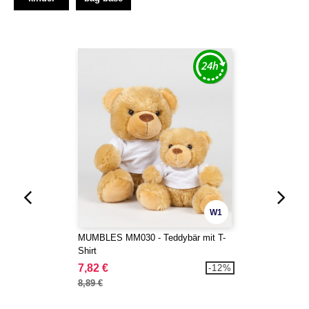
W1
MUMBLES MM030 - Teddybär mit T-
Shirt
7,82 €
-12%
8,89 €