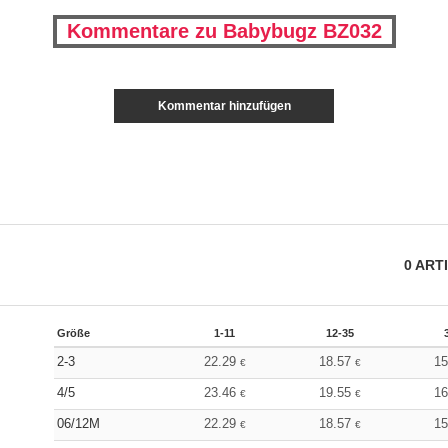
Kommentare zu Babybugz BZ032
Kommentar hinzufügen
0
ART
Größe
1-11
12-35
2-3
22.29
18.57
1
€
€
4/5
23.46
19.55
1
€
€
06/12M
22.29
18.57
1
€
€