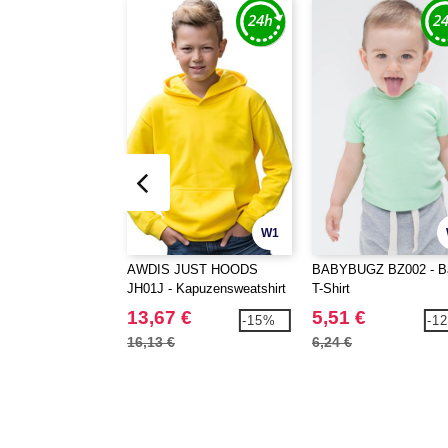
W1
AWDIS JUST HOODS
BABYBUGZ BZ002 - B
JH01J - Kapuzensweatshirt
T-Shirt
für Kinder
13,67 €
5,51 €
-15%
-1
16,13 €
6,24 €