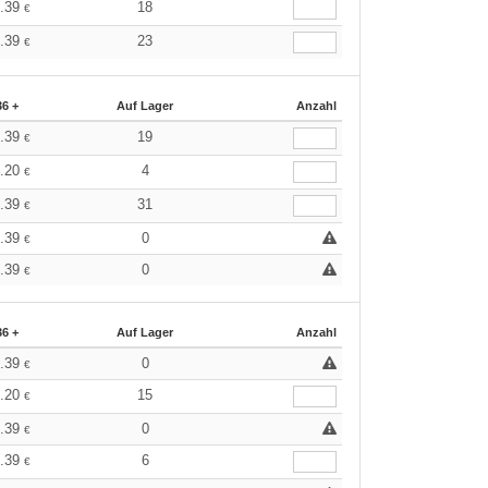
5.39
18
€
5.39
23
€
36 +
Auf Lager
Anzahl
5.39
19
€
6.20
4
€
5.39
31
€
5.39
0
€
5.39
0
€
36 +
Auf Lager
Anzahl
5.39
0
€
6.20
15
€
5.39
0
€
5.39
6
€