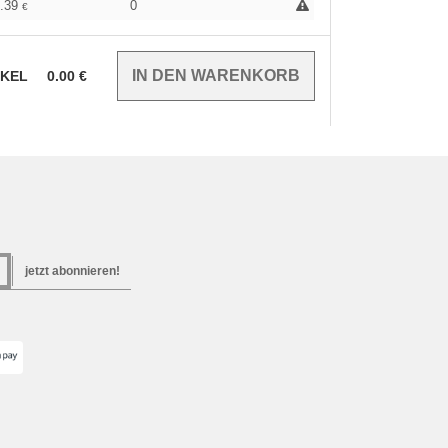
5.39
0
€
IKEL
0.00
€
jetzt abonnieren!