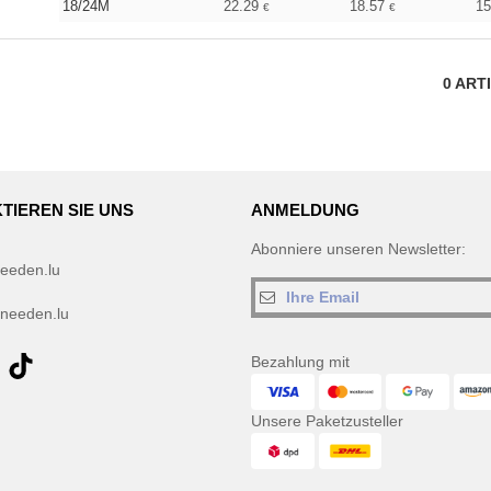
18/24M
22.29
18.57
1
€
€
0
ART
TIEREN SIE UNS
ANMELDUNG
Abonniere unseren Newsletter:
eeden.lu
needen.lu
Bezahlung mit
Unsere Paketzusteller