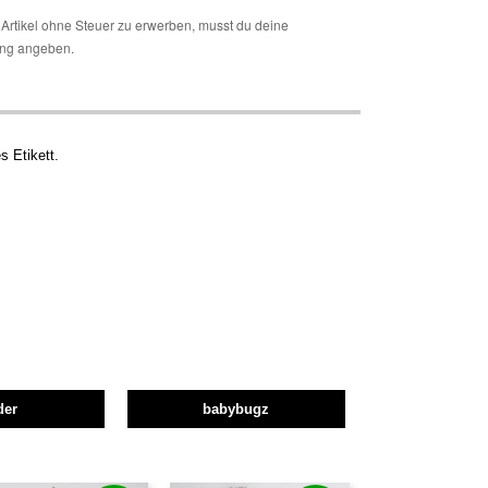
Artikel ohne Steuer zu erwerben, musst du deine
ng angeben.
s Etikett.
der
babybugz