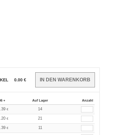
IKEL
0.00
€
36 +
Auf Lager
Anzahl
5.39
14
€
6.20
21
€
5.39
11
€