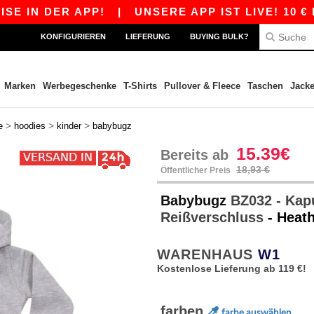
N DER APP!
|
UNSERE APP IST LIVE! 10 € RAB
KONFIGURIEREN
LIEFERUNG
BUYING BULK?
Marken
Werbegeschenke
T-Shirts
Pullover & Fleece
Taschen
Jack
>
>
>
e
hoodies
kinder
babybugz
15.39€
Bereits ab
18,93 €
Öffentlicher Preis
Babybugz
BZ032 - Kap
Reißverschluss
- Heat
WARENHAUS
W1
Kostenlose Lieferung ab 119 €!
farben
farbe auswählen