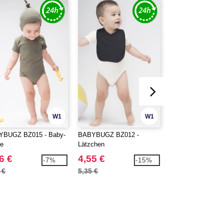
W1
W1
YBUGZ BZ015 - Baby-
BABYBUGZ BZ012 -
BAG BASE BG145
e
Lätzchen
Sporttasche
6 €
4,55 €
12,79 €
-7%
-15%
 €
5,35 €