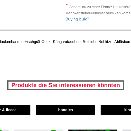
Gehörst du zu einer Firma? Um unsere 
Mehrwertsteuer-Nummer beim Zahlvorga
Buying bulk?
Nackenband in Fischgrät-Optik. Kängurutaschen. Seitliche Schlitze. Ablösbare
Produkte die Sie interessieren könnten
r & fleece
hoodies
kin