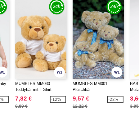
W1
W1
W1
aby-
MUMBLES MM030 -
MUMBLES MM001 -
BAB
Teddybär mit T-Shirt
Plüschbär
Mütz
7,82 €
9,57 €
3,6
2%
-12%
-22%
8,89 €
12,22 €
3,95