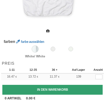
farben
farbe auswählen
White/ White
PREIS
1-11
12-35
36 +
Auf Lager
Anzahl
16.47
13.72
11.37
139
€
€
€
0
ARTIKEL
0.00
€