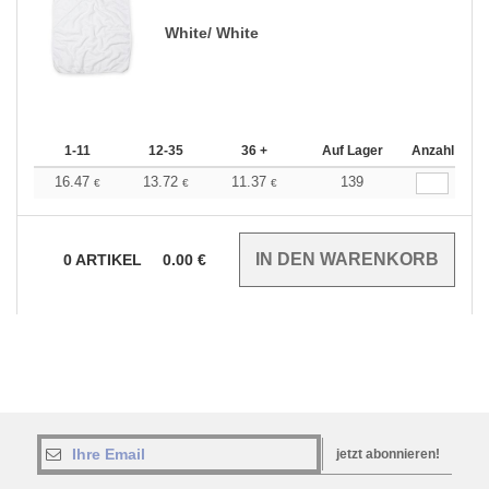
White/ White
1-11
12-35
36 +
Auf Lager
Anzahl
16.47
13.72
11.37
139
€
€
€
0
ARTIKEL
0.00
€
jetzt abonnieren!