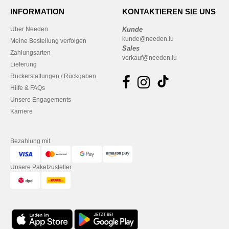
INFORMATION
KONTAKTIEREN SIE UNS
Über Needen
Kunde
kunde@needen.lu
Meine Bestellung verfolgen
Sales
Zahlungsarten
verkauf@needen.lu
Lieferung
Rückerstattungen / Rückgaben
Hilfe & FAQs
Unsere Engagements
Karriere
Bezahlung mit
Unsere Paketzusteller