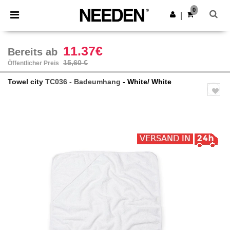
×
Needen App
0
App holen
|
Bessere Preise in der App!
11.37€
Bereits ab
15,60 €
Öffentlicher Preis
Towel city
TC036 - Badeumhang
- White/ White
Previous
Next