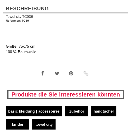
BESCHREIBUNG
Towel city TC036
Reference: TC36
Größe: 75x75 cm.
100 % Baumwolle.
Produkte die Sie interessieren könnten
basic kleidung | accessoires
zubehör
handtücher
kinder
towel city