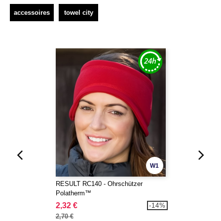
accessoires
towel city
W1
RESULT RC140 - Ohrschützer
Polatherm™
2,32 €
-14%
2,70 €