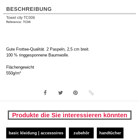
BESCHREIBUNG
Towel city TC006
Reference: TC06
Gute Frottee-Qualität. 2 Paspeln, 2,5 cm breit.
100 % ringgesponnene Baumwolle.
Flächengewicht
550g/m²
Produkte die Sie interessieren könnten
basic kleidung | accessoires
zubehör
handtücher