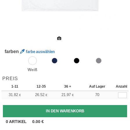
farben
farbe auswählen
Weiß
PREIS
1-11
12-35
36 +
Auf Lager
Anzahl
31.82
26.52
21.97
70
€
€
€
0
ARTIKEL
0.00
€