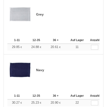
Grey
1-11
12-35
36 +
Auf Lager
Anzahl
29.85
24.88
20.61
11
€
€
€
Navy
1-11
12-35
36 +
Auf Lager
Anzahl
30.27
25.23
20.90
22
€
€
€