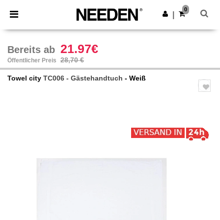
×
Needen App
0
App holen
|
Bessere Preise in der App!
21.97€
Bereits ab
28,70 €
Öffentlicher Preis
Towel city
TC006 - Gästehandtuch
- Weiß
Previous
Next