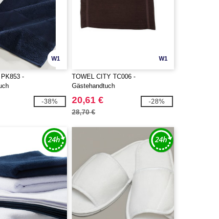
W1
W1
PK853 -
TOWEL CITY TC006 -
uch
Gästehandtuch
20,61 €
-38%
-28%
28,70 €