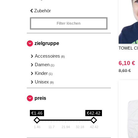
Zubehör
Filter löschen
zielgruppe
TOWEL CIT
Accessoires
(8)
6,10 €
Damen
(1)
8,60 €
Kinder
(1)
Unisex
(9)
preis
€1.46
€42.42
1.46
11.7
21.94
32.18
42.42