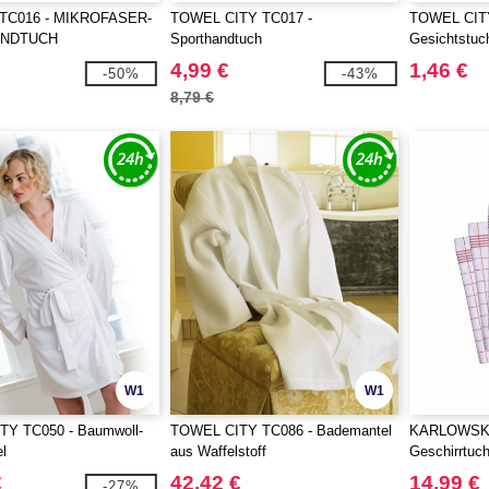
y TC016 - MIKROFASER-
TOWEL CITY TC017 -
TOWEL CITY
NDTUCH
Sporthandtuch
Gesichtstuc
4,99 €
1,46 €
-50%
-43%
8,79 €
W1
W1
Y TC050 - Baumwoll-
TOWEL CITY TC086 - Bademantel
KARLOWSKY
l
aus Waffelstoff
Geschirrtuc
€
42,42 €
14,99 €
-27%