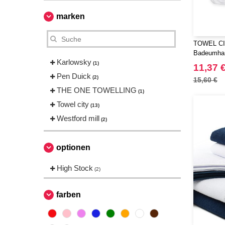
marken
TOWEL CI
Badeumha
Karlowsky
(1)
11,37 
Pen Duick
(2)
15,60 €
THE ONE TOWELLING
(1)
Towel city
(13)
Westford mill
(2)
optionen
High Stock
(2)
farben