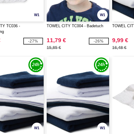
W1
W1
TY TC036 -
TOWEL CITY TC004 - Badetuch
TOWEL CITY
ng
€
11,79 €
9,99 €
-27%
-26%
15,85 €
16,48 €
W1
W1