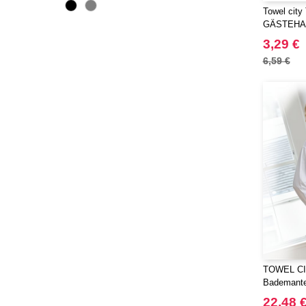
Towel cit
GÄSTEHA
3,29 €
6,59 €
TOWEL CIT
Bademante
22,48 