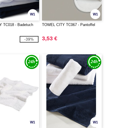
W1
W1
 TC018 - Badetuch
TOWEL CITY TC067 - Pantoffel
3,53 €
-39%
W1
W1