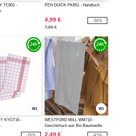
 TC001 -
PEN DUICK PK851 - Handtuch
h
4,99 €
-36%
7,80 €
W1
W1
 KYGT16 -
WESTFORD MILL WM710 -
h
Geschirrtuch aus Bio-Baumwolle
2,49 €
-35%
-43%