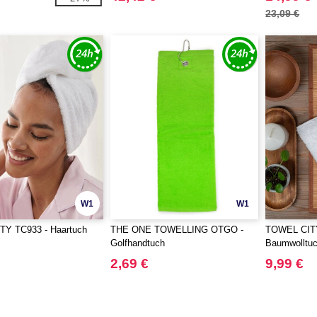
23,09 €
W1
W1
Y TC933 - Haartuch
THE ONE TOWELLING OTGO -
TOWEL CITY
Golfhandtuch
Baumwolltu
2,69 €
9,99 €