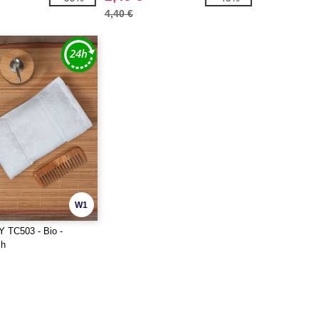
4,40 €
W1
 TC503 - Bio -
ch