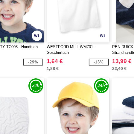
W1
W1
Y TC003 - Handtuch
WESTFORD MILL WM701 -
PEN DUICK 
Geschirrtuch
Strandhandt
1,64 €
13,99 €
-29%
-13%
1,88 €
22,40 €