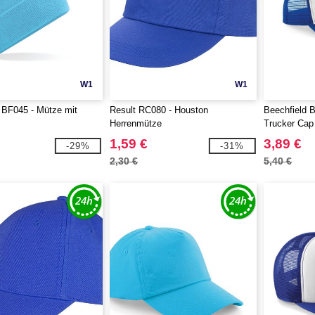
W1
W1
 BF045 - Mütze mit
Result RC080 - Houston
Beechfield 
Herrenmütze
Trucker Cap
1,59 €
3,89 €
-29%
-31%
2,30 €
5,40 €