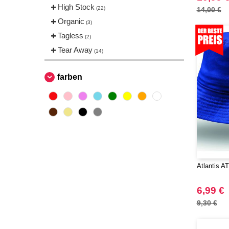
High Stock
(22)
14,00 €
Organic
(3)
Tagless
(2)
Tear Away
(14)
farben
Atlantis A
6,99 €
9,30 €