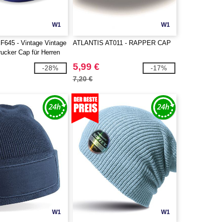
W1
W1
BF645 - Vintage Vintage
ATLANTIS AT011 - RAPPER CAP
ucker Cap für Herren
5,99 €
-28%
-17%
7,20 €
W1
W1