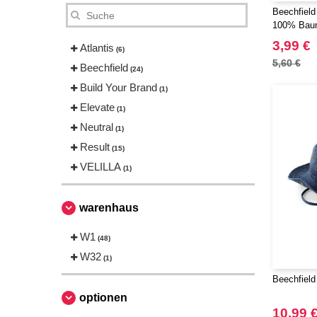
Beechfield
100% Bau
3,99 €
Atlantis
(6)
5,60 €
Beechfield
(24)
Build Your Brand
(1)
Elevate
(1)
Neutral
(1)
Result
(15)
VELILLA
(1)
warenhaus
W1
(48)
W32
(1)
Beechfield
optionen
10,99 