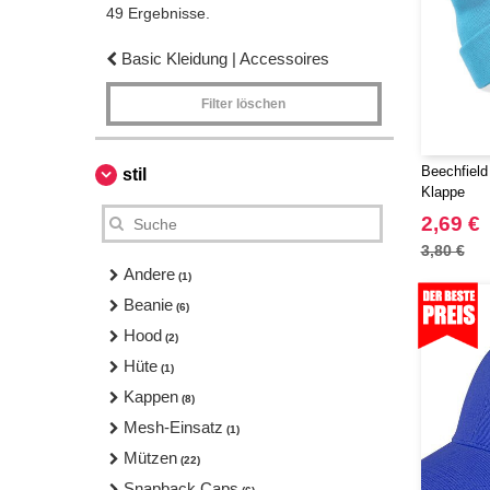
49 Ergebnisse.
Basic Kleidung | Accessoires
Filter löschen
Beechfield
stil
Klappe
2,69 €
3,80 €
Andere
(1)
Beanie
(6)
Hood
(2)
Hüte
(1)
Kappen
(8)
Mesh-Einsatz
(1)
Mützen
(22)
Snapback Caps