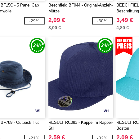
 BF15C - 5 Panel Cap
Beechfield BF044 - Original-Anzieh-
BEECHFIELD
mwolle
Mütze
Beschriftung
2,09 €
3,49 €
-29%
-30%
3,00 €
4,80 €
W1
W1
 BF789 - Outback Hut
RESULT RC083 - Kappe im Rapper-
RESULT RC0
Stil
Boston
€
2,59 €
2,09 €
-21%
-32%