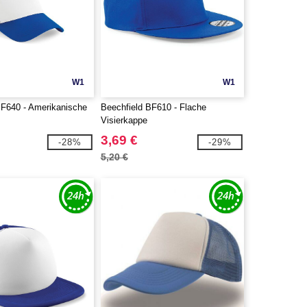
W1
W1
BF640 - Amerikanische
Beechfield BF610 - Flache
Visierkappe
3,69 €
-28%
-29%
5,20 €