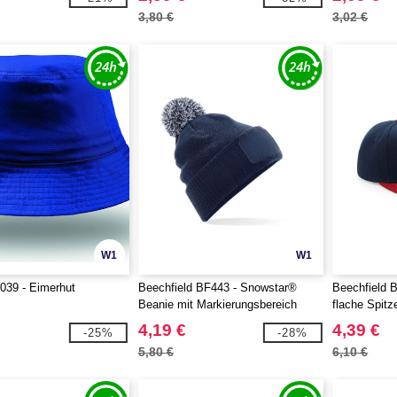
3,80 €
3,02 €
W1
W1
T039 - Eimerhut
Beechfield BF443 - Snowstar®
Beechfield B
Beanie mit Markierungsbereich
flache Spit
4,19 €
4,39 €
-25%
-28%
5,80 €
6,10 €