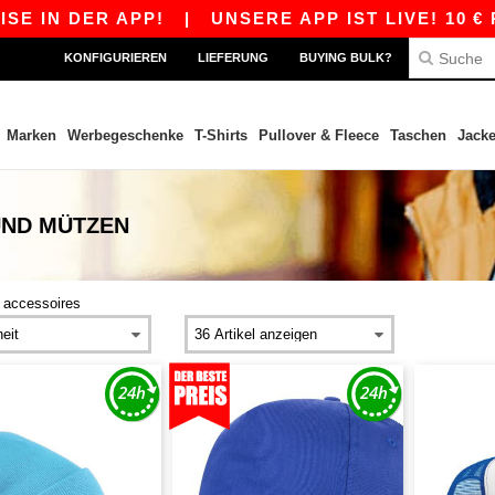
ER APP!
|
UNSERE APP IST LIVE! 10 € RABATT
KONFIGURIEREN
LIEFERUNG
BUYING BULK?
Marken
Werbegeschenke
T-Shirts
Pullover & Fleece
Taschen
Jack
UND MÜTZEN
>
accessoires