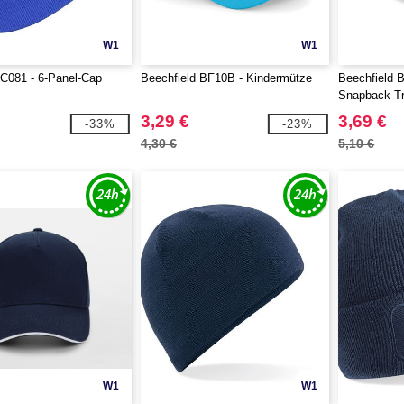
W1
W1
081 - 6-Panel-Cap
Beechfield BF10B - Kindermütze
Beechfield 
Snapback Tr
3,29 €
3,69 €
-33%
-23%
4,30 €
5,10 €
W1
W1