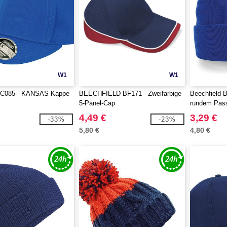
W1
W1
C085 - KANSAS-Kappe
BEECHFIELD BF171 - Zweifarbige
Beechfield 
5-Panel-Cap
rundem Pass
4,49 €
3,29 €
-33%
-23%
5,80 €
4,80 €