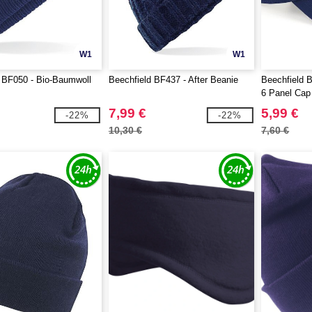
W1
W1
 BF050 - Bio-Baumwoll
Beechfield BF437 - After Beanie
Beechfield 
6 Panel Cap
7,99 €
5,99 €
-22%
-22%
10,30 €
7,60 €