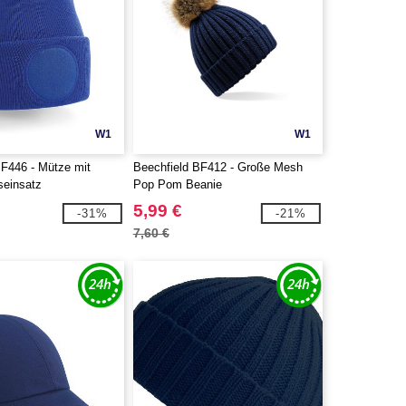
W1
W1
BF446 - Mütze mit
Beechfield BF412 - Große Mesh
einsatz
Pop Pom Beanie
5,99 €
-31%
-21%
7,60 €