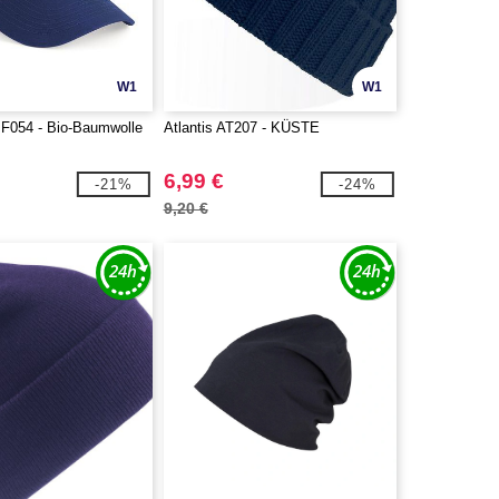
W1
W1
BF054 - Bio-Baumwolle
Atlantis AT207 - KÜSTE
6,99 €
-21%
-24%
9,20 €