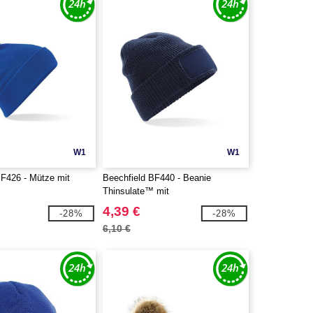
W1
W1
BF426 - Mütze mit
Beechfield BF440 - Beanie
Thinsulate™ mit
Markierungsbereich
4,39 €
-28%
-28%
6,10 €