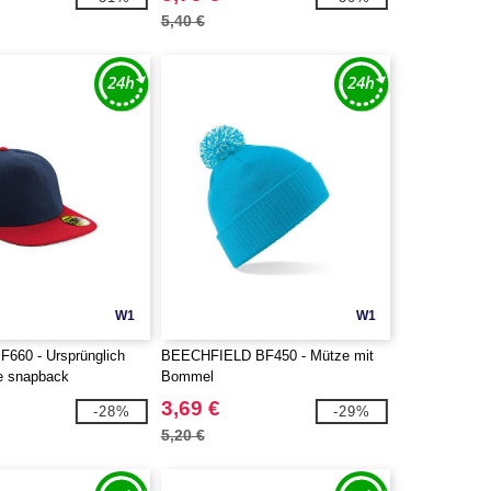
5,40 €
W1
W1
F660 - Ursprünglich
BEECHFIELD BF450 - Mütze mit
ze snapback
Bommel
3,69 €
-28%
-29%
5,20 €