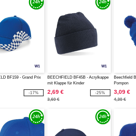
W1
W1
D BF159 - Grand Prix
BEECHFIELD BF45B - Acrylkappe
Beechfield 
mit Klappe für Kinder
Pompon
2,69 €
3,09 €
-17%
-25%
3,60 €
4,30 €