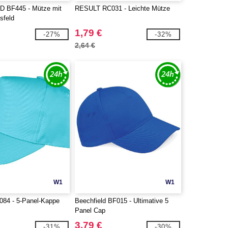
 BF445 - Mütze mit
RESULT RC031 - Leichte Mütze
sfeld
1,79 €
-27%
-32%
2,64 €
W1
W1
84 - 5-Panel-Kappe
Beechfield BF015 - Ultimative 5
Panel Cap
3,79 €
-31%
-30%