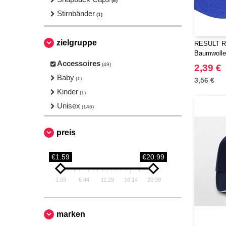
(6)
Stirnbänder
(1)
zielgruppe
RESULT RC
Baumwolle
Accessoires
(49)
2,39 €
Baby
(1)
3,56 €
Kinder
(1)
Unisex
(146)
preis
€1.59
€20.99
1.59
6.44
11.29
16.14
20.99
marken