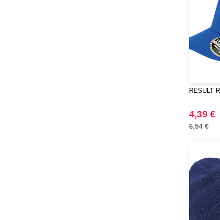
RESULT R
4,39 €
6,54 €