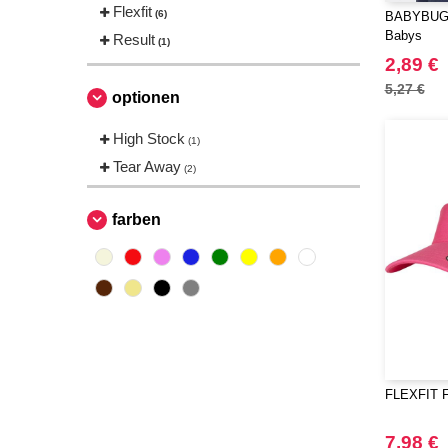
Flexfit
(6)
BABYBUGZ 
Babys
Result
(1)
2,89 €
5,27 €
optionen
High Stock
(1)
Tear Away
(2)
farben
FLEXFIT F
7,98 €