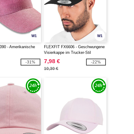
W1
W1
90 - Amerikanische
FLEXFIT FX6606 - Geschwungene
e
Visierkappe im Trucker-Stil
7,98 €
-31%
-22%
10,30 €