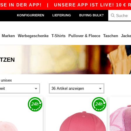
N DER APP!
|
UNSERE APP IST LIVE! 10 € RAB
KONFIGURIEREN
LIEFERUNG
BUYING BULK?
Marken
Werbegeschenke
T-Shirts
Pullover & Fleece
Taschen
Jack
ÜTZEN
>
unisex