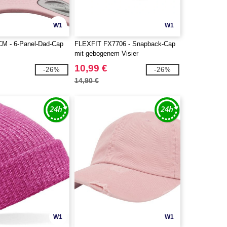
W1
W1
5CM - 6-Panel-Dad-Cap
FLEXFIT FX7706 - Snapback-Cap
mit gebogenem Visier
10,99 €
-26%
-26%
14,90 €
W1
W1