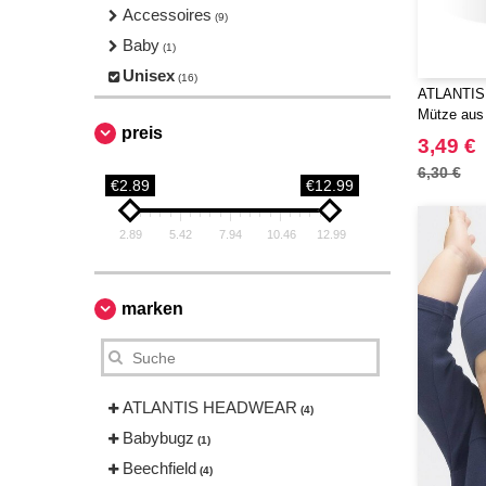
Accessoires
(9)
Baby
(1)
Unisex
(16)
ATLANTIS
Mütze aus 
preis
3,49 €
6,30 €
€2.89
€12.99
2.89
5.42
7.94
10.46
12.99
marken
ATLANTIS HEADWEAR
(4)
Babybugz
(1)
Beechfield
(4)