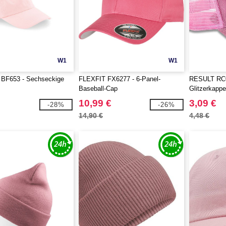
W1
W1
 BF653 - Sechseckige
FLEXFIT FX6277 - 6-Panel-
RESULT RC0
Baseball-Cap
Glitzerkapp
10,99 €
3,09 €
-28%
-26%
14,90 €
4,48 €