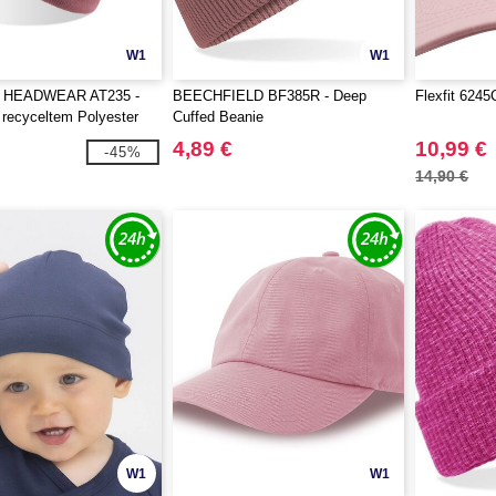
W1
W1
 HEADWEAR AT235 -
BEECHFIELD BF385R - Deep
Flexfit 624
recyceltem Polyester
Cuffed Beanie
4,89 €
10,99 €
-45%
14,90 €
W1
W1