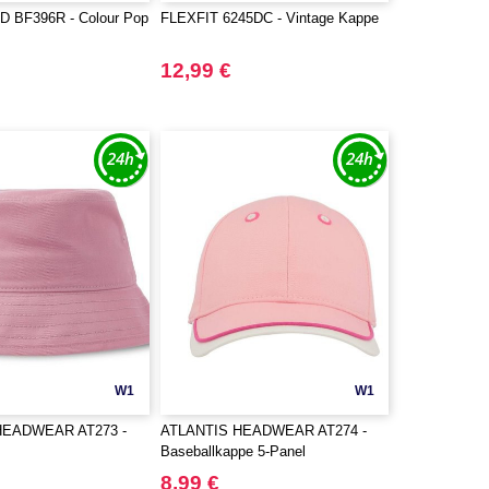
 BF396R - Colour Pop
FLEXFIT 6245DC - Vintage Kappe
12,99 €
W1
W1
HEADWEAR AT273 -
ATLANTIS HEADWEAR AT274 -
Baseballkappe 5-Panel
8,99 €