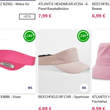
BZ062 - Mütze für
ATLANTIS HEADWEAR AT254 - 6-
BEECHFIELD
Panel-Baseballmütze
Beanie
7,99 €
6,99 €
-45%
W1
W1
X8888 - Visier
BEECHFIELD BF174R - Sportvisier
ATLANTIS 
Fischerhut
4,89 €
8,99 €