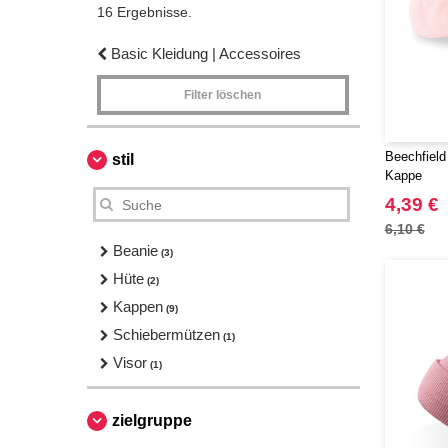
16 Ergebnisse.
Basic Kleidung | Accessoires
Filter löschen
Beechfield
stil
Kappe
4,39 €
6,10 €
Beanie
(3)
Hüte
(2)
Kappen
(9)
Schiebermützen
(1)
Visor
(1)
zielgruppe