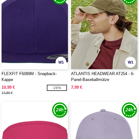
W1
W1
FLEXFIT F6089M - Snapback-
ATLANTIS HEADWEAR AT254 - 6-
Kappe
Panel-Baseballmütze
10,99 €
7,99 €
-26%
14,90 €