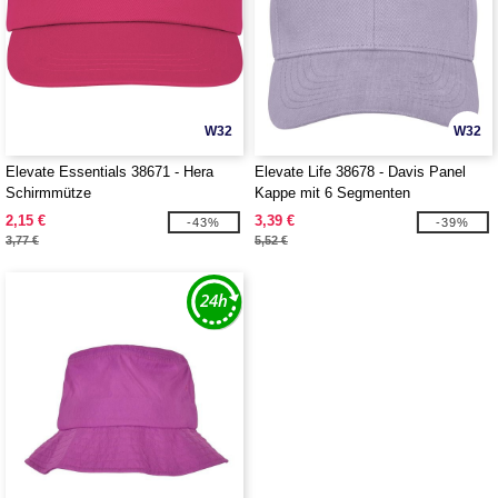
W32
W32
Elevate Essentials 38671 - Hera
Elevate Life 38678 - Davis Panel
Schirmmütze
Kappe mit 6 Segmenten
2,15 €
3,39 €
-43%
-39%
3,77 €
5,52 €