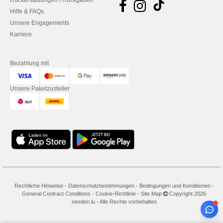
Rückerstattungen / Rückgaben
Hilfe & FAQs
Unsere Engagements
Karriere
Bezahlung mit
Unsere Paketzusteller
Rechtliche Hinweise
-
Datenschutzbestimmungen
-
Bedingungen und Konditionen
-
General Contract Conditions
-
Cookie-Richtlinie
-
Site Map
Copyright 2026
needen.lu - Alle Rechte vorbehalten