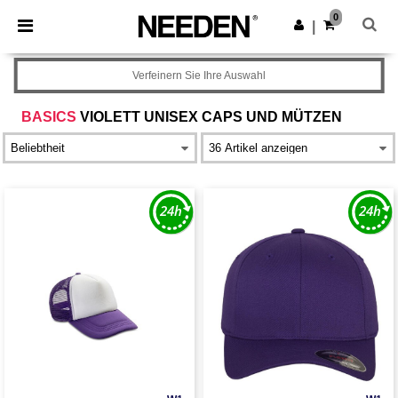
×
Needen App
0
App holen
|
Bessere Preise in der App!
Verfeinern Sie Ihre Auswahl
BASICS
VIOLETT UNISEX CAPS UND MÜTZEN