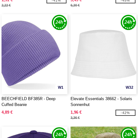
-41%
-45%
2,22 €
6,30 €
W1
W32
BEECHFIELD BF385R - Deep
Elevate Essentials 38662 - Solaris
Cuffed Beanie
Sonnenhut
4,89 €
1,96 €
-42%
3,36 €