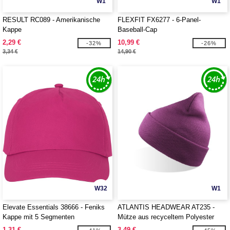
W1
W1
RESULT RC089 - Amerikanische
FLEXFIT FX6277 - 6-Panel-
Kappe
Baseball-Cap
2,29 €
10,99 €
-32%
-26%
3,34 €
14,90 €
W32
W1
Elevate Essentials 38666 - Feniks
ATLANTIS HEADWEAR AT235 -
Kappe mit 5 Segmenten
Mütze aus recyceltem Polyester
1,31 €
3,49 €