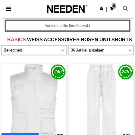
×
Needen App
0
App holen
|
Bessere Preise in der App!
Verfeinern Sie Ihre Auswahl
BASICS
WEISS ACCESSOIRES HOSEN UND SHORTS