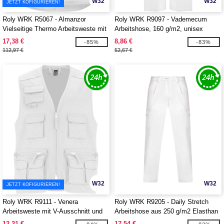
W32
W32
JETZT KOFIGURIEREN!
Roly WRK R5067 - Almanzor
Roly WRK R9097 - Vademecum
Vielseitige Thermo Arbeitsweste mit
Arbeitshose, 160 g/m2, unisex
hohem Kragen
17,38 €
8,86 €
-85%
-83%
112,97 €
52,67 €
W32
W32
JETZT KOFIGURIEREN!
Roly WRK R9111 - Venera
Roly WRK R9205 - Daily Stretch
Arbeitsweste mit V-Ausschnitt und
Arbeitshose aus 250 g/m2 Elasthan
mehreren Taschen, 200 g/m2
12,21 €
17,54 €