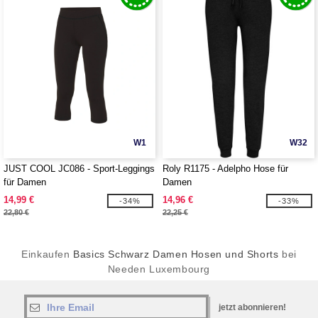
W1
W32
JUST COOL JC086 - Sport-Leggings
Roly R1175 - Adelpho Hose für
für Damen
Damen
14,99 €
14,96 €
-34%
-33%
22,80 €
22,25 €
Einkaufen
Basics Schwarz Damen Hosen und Shorts
bei
Needen Luxembourg
jetzt abonnieren!