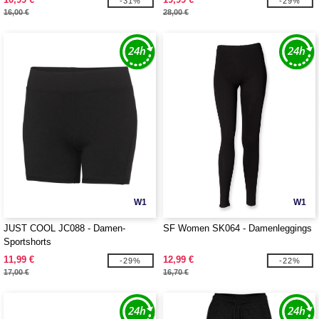
-31%
-29%
16,00 €
28,00 €
W1
W1
JUST COOL JC088 - Damen-
SF Women SK064 - Damenleggings
Sportshorts
11,99 €
12,99 €
-29%
-22%
17,00 €
16,70 €