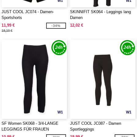
W1
W1
JUST COOL JC074 - Damen-
SKINNIFIT SK064 - Leggings lang
Sportshorts
Damen
11,99 €
12,02 €
-34%
18,10 €
W1
W1
SF Women SK068 - 3/4-LANGE
JUST COOL JC087 - Damen
LEGGINGS FÜR FRAUEN
Sportleggings
10,99 €
19,99 €