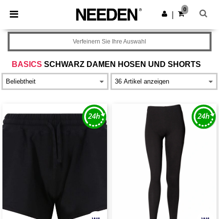
×
Needen App
0
App holen
|
Bessere Preise in der App!
Verfeinern Sie Ihre Auswahl
BASICS
SCHWARZ DAMEN HOSEN UND SHORTS