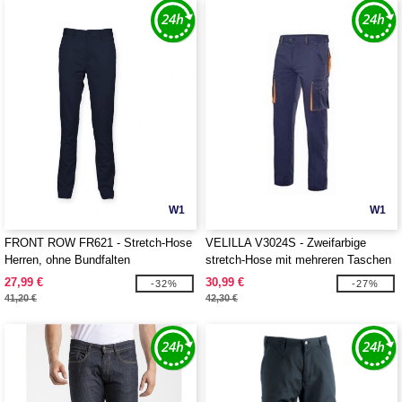
W1
W1
FRONT ROW FR621 - Stretch-Hose
VELILLA V3024S - Zweifarbige
Herren, ohne Bundfalten
stretch-Hose mit mehreren Taschen
27,99 €
30,99 €
-32%
-27%
41,20 €
42,30 €