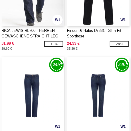
W1
W1
RICA LEWIS RL700 - HERREN
Finden & Hales LV881 - Slim Fit
GEWASCHENE STRAIGHT LEG
Sporthose
FIT JEANS
31,99 €
24,99 €
-19%
-29%
39,60 €
35,30 €
W1
W1