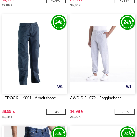
-14%
-32%
42,80 €
35,30 €
W1
W1
HEROCK HK001 - Arbeitshose
AWDIS JH072 - Jogginghose
38,99 €
14,99 €
-14%
-29%
45,10 €
21,00 €