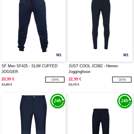
W1
W1
SF Men SF425 - SLIM CUFFED
JUST COOL JC082 - Herren-
JOGGER
Jogginghose
20,99 €
22,99 €
-34%
-30%
31,80 €
32,70 €