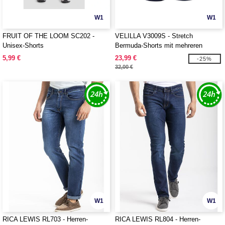
W1
W1
FRUIT OF THE LOOM SC202 -
VELILLA V3009S - Stretch
Unisex-Shorts
Bermuda-Shorts mit mehreren
Taschen
5,99 €
23,99 €
-25%
32,00 €
W1
W1
RICA LEWIS RL703 - Herren-
RICA LEWIS RL804 - Herren-