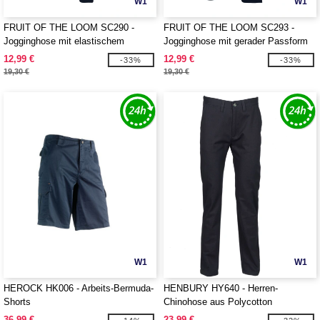
W1
W1
FRUIT OF THE LOOM SC290 -
FRUIT OF THE LOOM SC293 -
Jogginghose mit elastischem
Jogginghose mit gerader Passform
Beinabschluss
für Herren
12,99 €
12,99 €
-33%
-33%
19,30 €
19,30 €
W1
W1
HEROCK HK006 - Arbeits-Bermuda-
HENBURY HY640 - Herren-
Shorts
Chinohose aus Polycotton
36,99 €
23,99 €