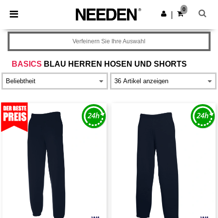
×
Needen App
0
App holen
|
Bessere Preise in der App!
Verfeinern Sie Ihre Auswahl
BASICS
BLAU HERREN HOSEN UND SHORTS