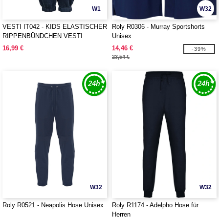
W1
W32
VESTI IT042 - KIDS ELASTISCHER
Roly R0306 - Murray Sportshorts
RIPPENBÜNDCHEN VESTI
Unisex
16,99 €
14,46 €
-39%
23,54 €
W32
W32
Roly R0521 - Neapolis Hose Unisex
Roly R1174 - Adelpho Hose für
Herren