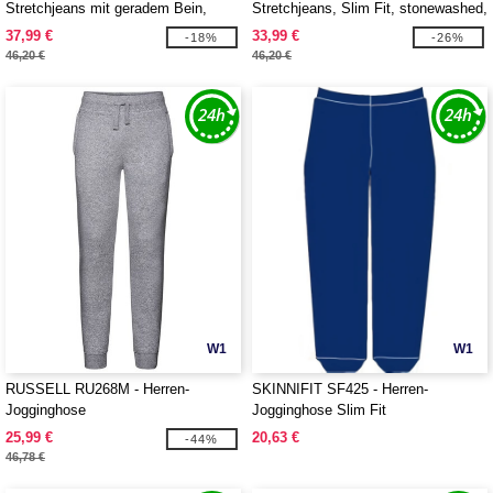
Stretchjeans mit geradem Bein,
Stretchjeans, Slim Fit, stonewashed,
stonewashed
gebürstet
37,99 €
33,99 €
-18%
-26%
46,20 €
46,20 €
W1
W1
RUSSELL RU268M - Herren-
SKINNIFIT SF425 - Herren-
Jogginghose
Jogginghose Slim Fit
25,99 €
20,63 €
-44%
46,78 €