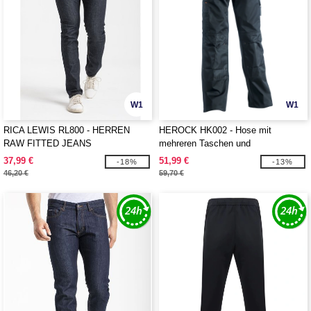
W1
W1
RICA LEWIS RL800 - HERREN
HEROCK HK002 - Hose mit
RAW FITTED JEANS
mehreren Taschen und
Verstärkungen
37,99 €
51,99 €
-18%
-13%
46,20 €
59,70 €