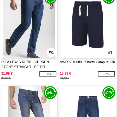
W1
W1
RICA LEWIS RL701 - HERREN
AWDIS JH080 - Shorts Campus 330
STONE STRAIGHT LEG FIT
JEANS
31,99 €
16,99 €
-19%
-27%
39,60 €
23,40 €