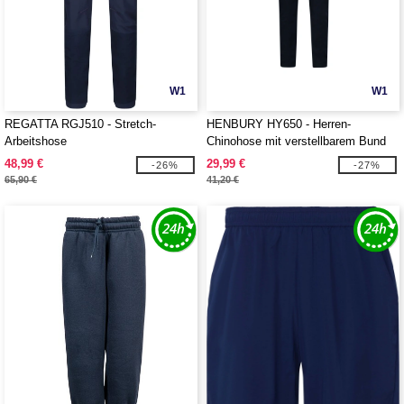
W1
W1
REGATTA RGJ510 - Stretch-
HENBURY HY650 - Herren-
Arbeitshose
Chinohose mit verstellbarem Bund
48,99 €
29,99 €
-26%
-27%
65,90 €
41,20 €