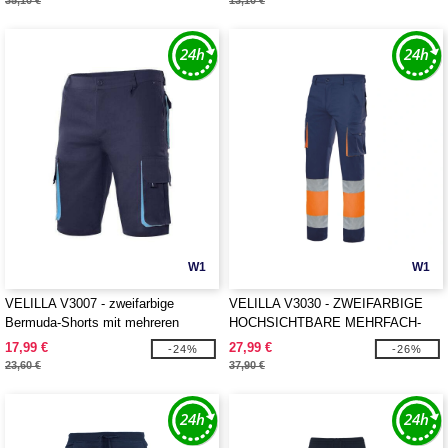
35,10 €
13,10 €
W1
W1
VELILLA V3007 - zweifarbige
VELILLA V3030 - ZWEIFARBIGE
Bermuda-Shorts mit mehreren
HOCHSICHTBARE MEHRFACH-
Taschen
TASCHENHOSE
17,99 €
27,99 €
-24%
-26%
23,60 €
37,90 €