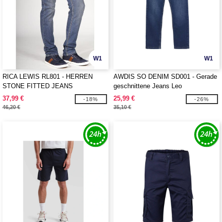
W1
W1
RICA LEWIS RL801 - HERREN
AWDIS SO DENIM SD001 - Gerade
STONE FITTED JEANS
geschnittene Jeans Leo
37,99 €
25,99 €
-18%
-26%
46,20 €
35,10 €