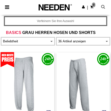
×
Needen App
0
App holen
|
Bessere Preise in der App!
Verfeinern Sie Ihre Auswahl
BASICS
GRAU HERREN HOSEN UND SHORTS