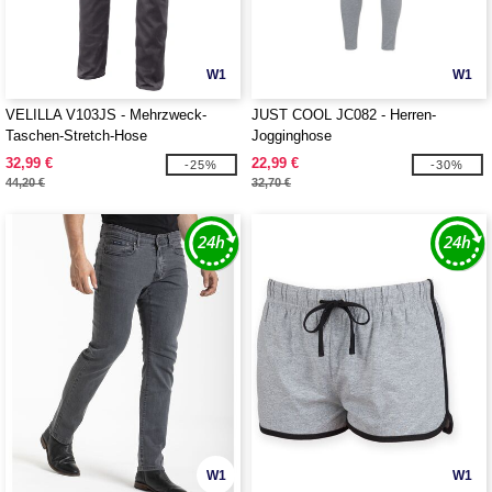
W1
W1
VELILLA V103JS - Mehrzweck-
JUST COOL JC082 - Herren-
Taschen-Stretch-Hose
Jogginghose
32,99 €
22,99 €
-25%
-30%
44,20 €
32,70 €
W1
W1