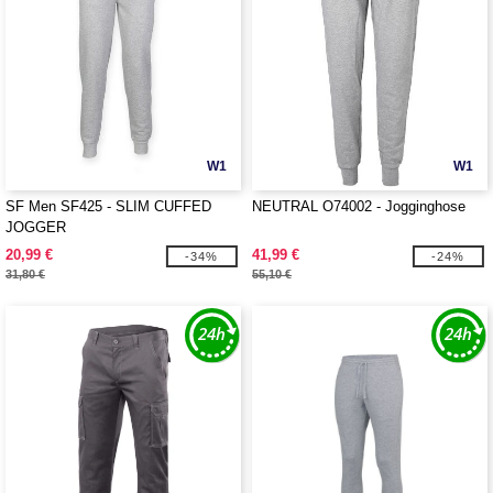
W1
W1
SF Men SF425 - SLIM CUFFED
NEUTRAL O74002 - Jogginghose
JOGGER
20,99 €
41,99 €
-34%
-24%
31,80 €
55,10 €