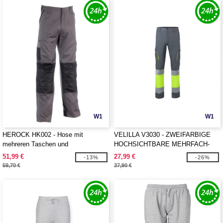
W1
W1
HEROCK HK002 - Hose mit
VELILLA V3030 - ZWEIFARBIGE
mehreren Taschen und
HOCHSICHTBARE MEHRFACH-
Verstärkungen
TASCHENHOSE
51,99 €
27,99 €
-13%
-26%
59,70 €
37,90 €