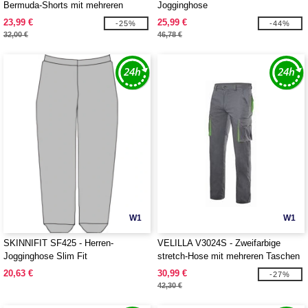
Bermuda-Shorts mit mehreren
Jogginghose
Taschen
23,99 €
25,99 €
-25%
-44%
32,00 €
46,78 €
W1
W1
SKINNIFIT SF425 - Herren-
VELILLA V3024S - Zweifarbige
Jogginghose Slim Fit
stretch-Hose mit mehreren Taschen
20,63 €
30,99 €
-27%
42,30 €