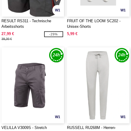
W1
W1
RESULT RS311 - Technische
FRUIT OF THE LOOM SC202 -
Arbeitsshorts
Unisex-Shorts
27,99 €
5,99 €
-29%
39,30 €
W1
W1
VELILLA V3009S - Stretch
RUSSELL RU268M - Herren-