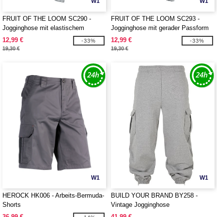
W1
W1
FRUIT OF THE LOOM SC290 -
FRUIT OF THE LOOM SC293 -
Jogginghose mit elastischem
Jogginghose mit gerader Passform
Beinabschluss
für Herren
12,99 €
12,99 €
-33%
-33%
19,30 €
19,30 €
W1
W1
HEROCK HK006 - Arbeits-Bermuda-
BUILD YOUR BRAND BY258 -
Shorts
Vintage Jogginghose
36,99 €
41,99 €