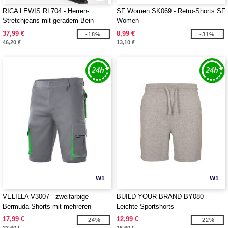
RICA LEWIS RL704 - Herren-
SF Women SK069 - Retro-Shorts SF
Stretchjeans mit geradem Bein
Women
37,99 €
8,99 €
-18%
-31%
46,20 €
13,10 €
W1
W1
VELILLA V3007 - zweifarbige
BUILD YOUR BRAND BY080 -
Bermuda-Shorts mit mehreren
Leichte Sportshorts
Taschen
17,99 €
12,99 €
-24%
-22%