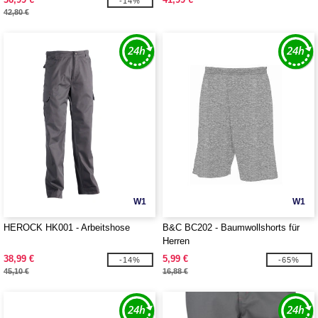
-14%
42,80 €
W1
W1
HEROCK HK001 - Arbeitshose
B&C BC202 - Baumwollshorts für
Herren
38,99 €
5,99 €
-14%
-65%
45,10 €
16,88 €