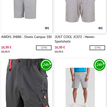
W1
W1
AWDIS JH080 - Shorts Campus 330
JUST COOL JC072 - Herren-
Sportshorts
16,99 €
16,99 €
-27%
-27%
23,40 €
23,40 €