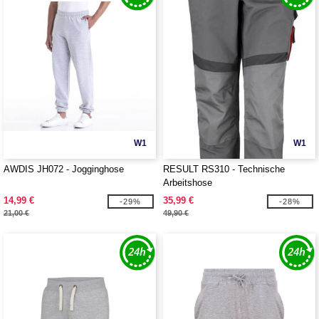
W1
W1
AWDIS JH072 - Jogginghose
RESULT RS310 - Technische
Arbeitshose
14,99 €
35,99 €
-29%
-28%
21,00 €
49,90 €