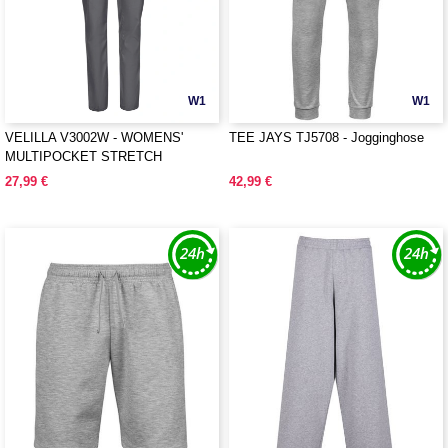
W1
W1
VELILLA V3002W - WOMENS'
TEE JAYS TJ5708 - Jogginghose
MULTIPOCKET STRETCH
TROUSERS
27,99 €
42,99 €