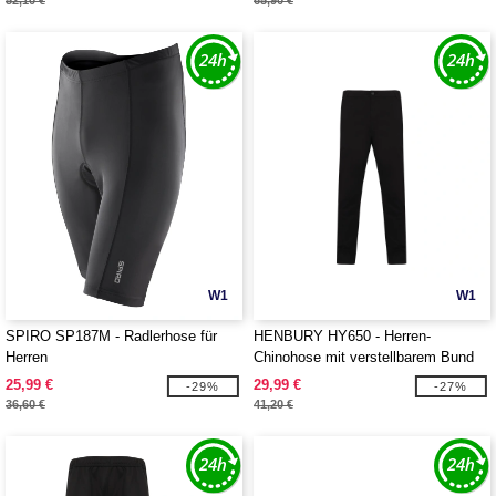
52,10 €
65,90 €
W1
W1
SPIRO SP187M - Radlerhose für
HENBURY HY650 - Herren-
Herren
Chinohose mit verstellbarem Bund
25,99 €
29,99 €
-29%
-27%
36,60 €
41,20 €