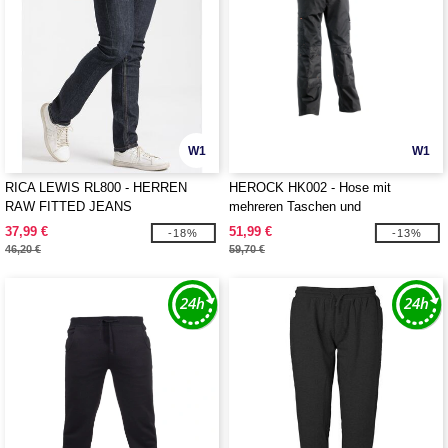
W1
W1
RICA LEWIS RL800 - HERREN
HEROCK HK002 - Hose mit
RAW FITTED JEANS
mehreren Taschen und
Verstärkungen
37,99 €
51,99 €
-18%
-13%
46,20 €
59,70 €