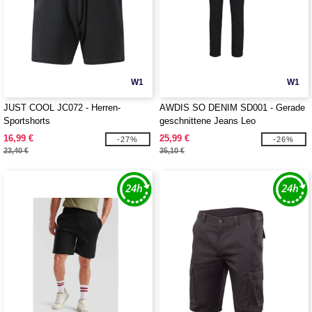
W1
W1
JUST COOL JC072 - Herren-
AWDIS SO DENIM SD001 - Gerade
Sportshorts
geschnittene Jeans Leo
16,99 €
25,99 €
-27%
-26%
23,40 €
35,10 €