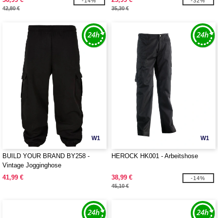
-14%
-32%
42,80 €
35,30 €
W1
W1
BUILD YOUR BRAND BY258 -
HEROCK HK001 - Arbeitshose
Vintage Jogginghose
41,99 €
38,99 €
-14%
45,10 €