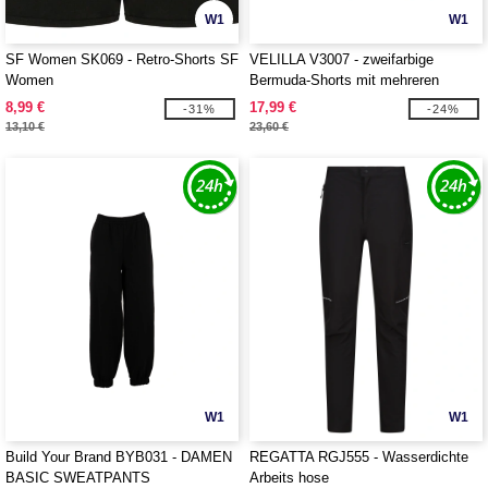
W1
W1
SF Women SK069 - Retro-Shorts SF
VELILLA V3007 - zweifarbige
Women
Bermuda-Shorts mit mehreren
Taschen
8,99 €
17,99 €
-31%
-24%
13,10 €
23,60 €
W1
W1
Build Your Brand BYB031 - DAMEN
REGATTA RGJ555 - Wasserdichte
BASIC SWEATPANTS
Arbeits hose