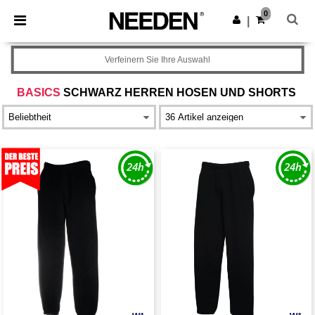
×
Needen App
0
App holen
|
Bessere Preise in der App!
Verfeinern Sie Ihre Auswahl
BASICS
SCHWARZ HERREN HOSEN UND SHORTS