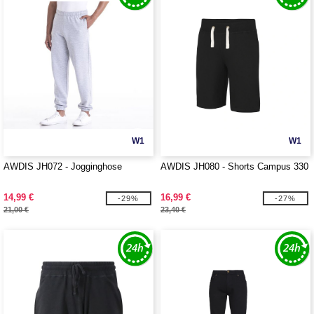
W1
W1
AWDIS JH072 - Jogginghose
AWDIS JH080 - Shorts Campus 330
14,99 €
16,99 €
-29%
-27%
21,00 €
23,40 €