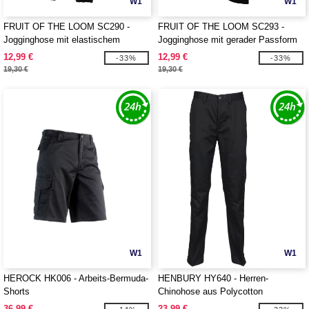
W1
W1
FRUIT OF THE LOOM SC290 -
FRUIT OF THE LOOM SC293 -
Jogginghose mit elastischem
Jogginghose mit gerader Passform
Beinabschluss
für Herren
12,99 €
12,99 €
-33%
-33%
19,30 €
19,30 €
W1
W1
HEROCK HK006 - Arbeits-Bermuda-
HENBURY HY640 - Herren-
Shorts
Chinohose aus Polycotton
36,99 €
23,99 €