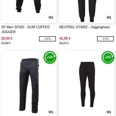
W1
W1
SF Men SF425 - SLIM CUFFED
NEUTRAL O74002 - Jogginghose
JOGGER
20,99 €
41,99 €
-34%
-24%
31,80 €
55,10 €
W1
W1