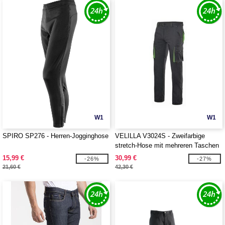
W1
W1
SPIRO SP276 - Herren-Jogginghose
VELILLA V3024S - Zweifarbige
stretch-Hose mit mehreren Taschen
15,99 €
30,99 €
-26%
-27%
21,60 €
42,30 €