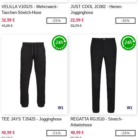
VELILLA V103JS - Mehrzweck-
JUST COOL JC082 - Herren-
Taschen-Stretch-Hose
Jogginghose
32,99 €
22,99 €
-25%
-30%
44,20 €
32,70 €
W1
W1
TEE JAYS TJ5425 - Jogginghose
REGATTA RGJ510 - Stretch-
Arbeitshose
40,99 €
48,99 €
-21%
-26%