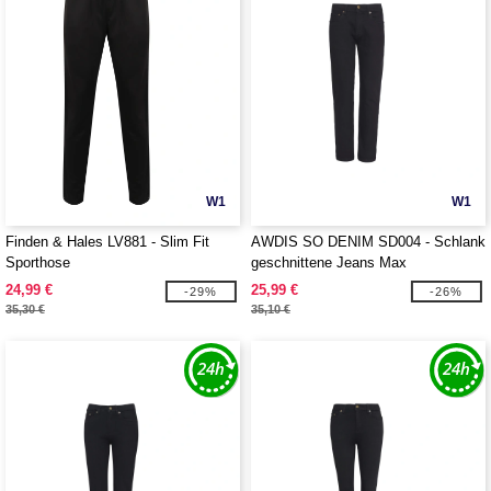
W1
W1
Finden & Hales LV881 - Slim Fit
AWDIS SO DENIM SD004 - Schlank
Sporthose
geschnittene Jeans Max
24,99 €
25,99 €
-29%
-26%
35,30 €
35,10 €