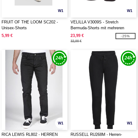
W1
W1
FRUIT OF THE LOOM SC202 -
VELILLA V3009S - Stretch
Unisex-Shorts
Bermuda-Shorts mit mehreren
Taschen
5,99 €
23,99 €
-25%
32,00 €
W1
W1
RICA LEWIS RL802 - HERREN
RUSSELL RU268M - Herren-