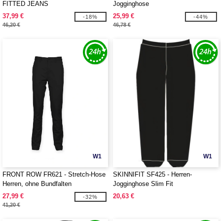
FITTED JEANS
Jogginghose
37,99 €
25,99 €
-18%
-44%
46,20 €
46,78 €
W1
W1
FRONT ROW FR621 - Stretch-Hose
SKINNIFIT SF425 - Herren-
Herren, ohne Bundfalten
Jogginghose Slim Fit
27,99 €
20,63 €
-32%
41,20 €