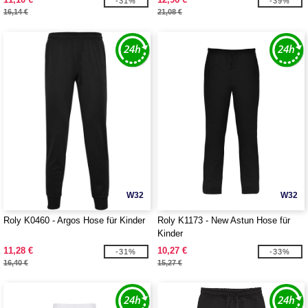
-31%
-39%
16,14 €
21,08 €
W32
W32
Roly K0460 - Argos Hose für Kinder
Roly K1173 - New Astun Hose für
Kinder
11,28 €
10,27 €
-31%
-33%
16,40 €
15,27 €