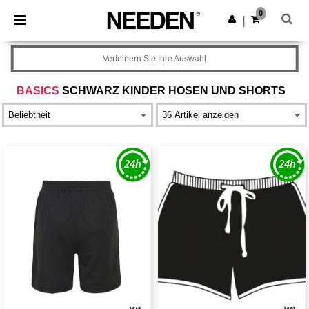
×
Needen App
0
App holen
|
Bessere Preise in der App!
Verfeinern Sie Ihre Auswahl
BASICS
SCHWARZ KINDER HOSEN UND SHORTS