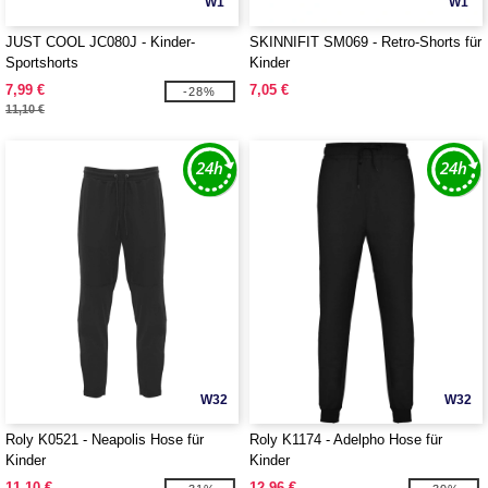
W1
W1
JUST COOL JC080J - Kinder-
SKINNIFIT SM069 - Retro-Shorts für
Sportshorts
Kinder
7,99 €
7,05 €
-28%
11,10 €
W32
W32
Roly K0521 - Neapolis Hose für
Roly K1174 - Adelpho Hose für
Kinder
Kinder
11,10 €
12,96 €