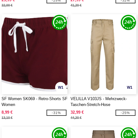
-25%
-32%
32,00 €
41,20 €
W1
W1
SF Women SK069 - Retro-Shorts SF
VELILLA V103JS - Mehrzweck-
Women
Taschen-Stretch-Hose
8,99 €
32,99 €
-31%
-25%
13,10 €
44,20 €