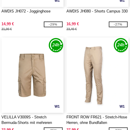
W1
W1
AWDIS JH072 - Jogginghose
AWDIS JH080 - Shorts Campus 330
14,99 €
16,99 €
-29%
-27%
21,00 €
23,40 €
W1
W1
VELILLA V3009S - Stretch
FRONT ROW FR621 - Stretch-Hose
Bermuda-Shorts mit mehreren
Herren, ohne Bundfalten
Taschen
23,99 €
27,99 €