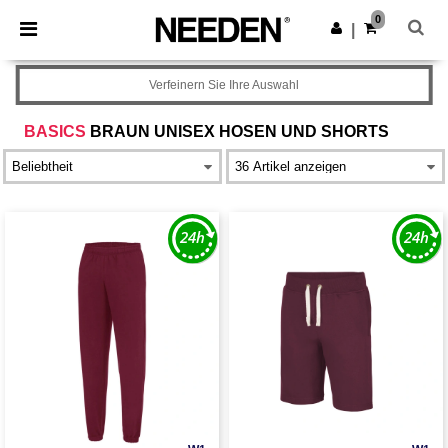
×
Needen App
0
App holen
|
Bessere Preise in der App!
Verfeinern Sie Ihre Auswahl
BASICS
BRAUN UNISEX HOSEN UND SHORTS