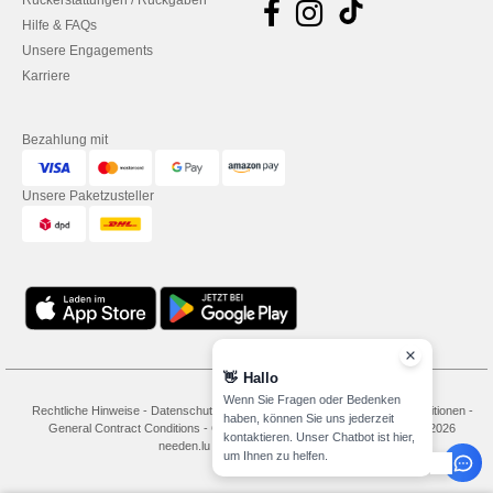
Rückerstattungen / Rückgaben
Hilfe & FAQs
Unsere Engagements
Karriere
Bezahlung mit
Unsere Paketzusteller
👋
Hallo
Wenn Sie Fragen oder Bedenken
Rechtliche Hinweise
-
Datenschutzbestimmungen
-
Bedingungen und Konditionen
-
haben, können Sie uns jederzeit
General Contract Conditions
-
Cookie-Richtlinie
-
Site Map
Copyright 2026
kontaktieren. Unser Chatbot ist hier,
needen.lu - Alle Rechte vorbehalten
um Ihnen zu helfen.