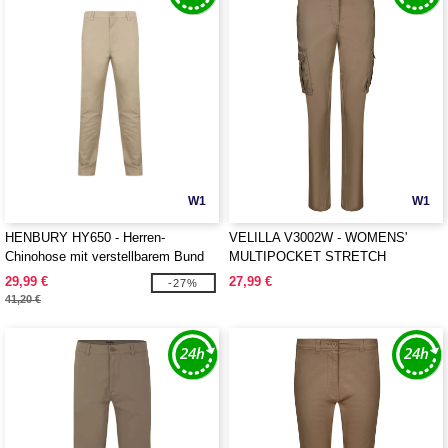
W1
W1
HENBURY HY650 - Herren-
VELILLA V3002W - WOMENS'
Chinohose mit verstellbarem Bund
MULTIPOCKET STRETCH
TROUSERS
29,99 €
27,99 €
-27%
41,20 €