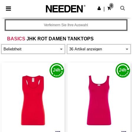
×
Needen App
0
App holen
|
Bessere Preise in der App!
Verfeinern Sie Ihre Auswahl
BASICS
JHK ROT DAMEN TANKTOPS