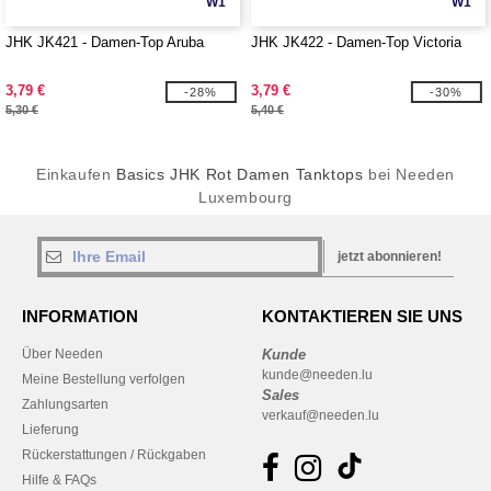
W1
W1
JHK JK421 - Damen-Top Aruba
JHK JK422 - Damen-Top Victoria
3,79 €
3,79 €
-28%
-30%
5,30 €
5,40 €
Einkaufen
Basics JHK Rot Damen Tanktops
bei Needen
Luxembourg
jetzt abonnieren!
INFORMATION
KONTAKTIEREN SIE UNS
Über Needen
Kunde
kunde@needen.lu
Meine Bestellung verfolgen
Sales
Zahlungsarten
verkauf@needen.lu
Lieferung
Rückerstattungen / Rückgaben
Hilfe & FAQs